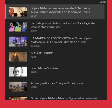
41:08
Carroll
López Mato recorre las obras de J. Tenniel y
Alicia Carletti inspiradas en la obra de Lewis
Carroll
41:08
La mala prensa de las madrastras: Sociología de
los cuentos infantiles
04:30
LA MAREA DE LOS TIEMPOS de Omar López
Mato en la 17° Feria del Libro de San José
(Uruguay)
01:04:25
MANUEL ORIBE
31:28
Juan María Gutiérrez
26:08
Arte argentino por Enrique Scheinsohn
47:26
Omar López Mato y Marcos Figueredo conversan
sobre: Revolución de Lavalle y fusilamiento de
Dorrego
16:42