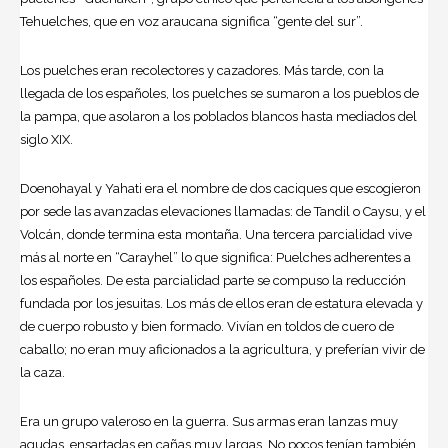
Tehuelches, que en voz araucana significa “gente del sur”.
Los puelches eran recolectores y cazadores. Más tarde, con la
llegada de los españoles, los puelches se sumaron a los pueblos de
la pampa, que asolaron a los poblados blancos hasta mediados del
siglo XIX.
Doenohayal y Yahati era el nombre de dos caciques que escogieron
por sede las avanzadas elevaciones llamadas: de Tandil o Caysu, y el
Volcán, donde termina esta montaña. Una tercera parcialidad vive
más al norte en “Carayhel” lo que significa: Puelches adherentes a
los españoles. De esta parcialidad parte se compuso la reducción
fundada por los jesuitas. Los más de ellos eran de estatura elevada y
de cuerpo robusto y bien formado. Vivían en toldos de cuero de
caballo; no eran muy aficionados a la agricultura, y preferían vivir de
la caza.
Era un grupo valeroso en la guerra. Sus armas eran lanzas muy
agudas, ensartadas en cañas muy largas. No pocos tenían también