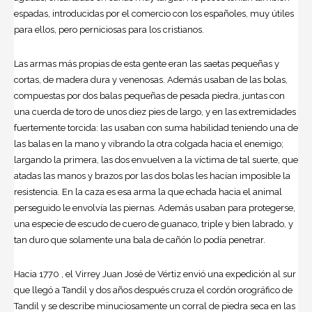
espadas, introducidas por el comercio con los españoles, muy útiles
para ellos, pero perniciosas para los cristianos.
Las armas más propias de esta gente eran las saetas pequeñas y
cortas, de madera dura y venenosas. Además usaban de las bolas,
compuestas por dos balas pequeñas de pesada piedra, juntas con
una cuerda de toro de unos diez pies de largo, y en las extremidades
fuertemente torcida: las usaban con suma habilidad teniendo una de
las balas en la mano y vibrando la otra colgada hacia el enemigo;
largando la primera, las dos envuelven a la víctima de tal suerte, que
atadas las manos y brazos por las dos bolas les hacían imposible la
resistencia. En la caza es esa arma la que echada hacia el animal
perseguido le envolvía las piernas. Además usaban para protegerse,
una especie de escudo de cuero de guanaco, triple y bien labrado, y
tan duro que solamente una bala de cañón lo podía penetrar.
Hacia 1770 , el Virrey Juan José de Vértiz envió una expedición al sur
que llegó a Tandil y dos años después cruza el cordón orográfico de
Tandil y se describe minuciosamente un corral de piedra seca en las