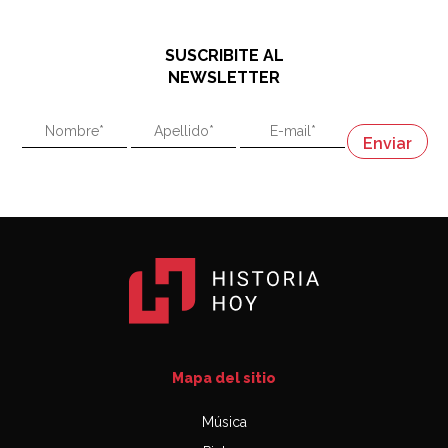
El historiador y editor argentino, Ricardo de Titto,
hablando de el Manco Paz (José María Paz)
48:03
SUSCRIBITE AL
"En política, la estupidez no es una desventaja"
NEWSLETTER
02:58
"En política, la estupidez no es una desventaja"
Napoleón
03:06
Mapa del sitio
Música