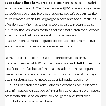
«
Yugoslavia llora la muerte de Tito
». Con estas palabras abría
su portada el diario
ABC
el 6 de mayo de 1980, apenas dos jornadas
después de que el que fuera el presidente del país, Josip Broz Tito,
falleciera después de una larga agonía poco antes de cumplir los 88
años de vida. «Mientras se cierne sobre el país la incógnita de su
futuro político, los restos mortales del mariscal fueron ayer llevados
en el “tren azul”, el mismo que el utilizaba para sus
desplazamientos, hasta Belgrado, donde esperaba una multitud
silenciosa y emocionada», incidía este periódico.
La muerte del líder
comunista
que, como desvelaba en su
información especial ABC, hizo temblar a tanto a
Adolf Hitler
como
a Iósif Stalin, no fue la que él habría deseado. Para nada. Según
varios despachos de época enviados por la agencia AFP, Tito dejó
este mundo tras cuatro meses de agonía hospitalizado en el
Liubliana
por problemas circulatorios provocados por la diabetes.
Una infinidad de jornadas de sufrimiento y dolor que hicieron que se
presentara ante la parca famélico y obligaron a los médicos a
amputarle una pierna el 20 de enero.