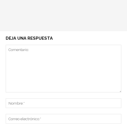
DEJA UNA RESPUESTA
Comentario:
No
Co
ele