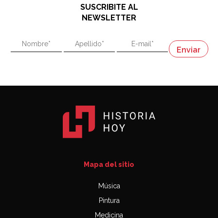
SUSCRIBITE AL
"En política, la estupidez no es una desventaja"
NEWSLETTER
02:58
"En política, la estupidez no es una desventaja"
Napoleón
03:06
Mapa del sitio
Música
Pintura
Medicina