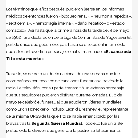
Los términos que, años después, pudieron leerse en los informes
médicos de entonces fueron «bloqueo renal», «neumonía repetida»,
«septicemia», «hemorragia interna», «daño hepático» o «estado
comatoso». Así hasta que, a primera hora de la tarde del 4 de mayo
de 1980, una declaración de la Liga de Comunistas de Yugoslavia (el
partido único que gobernó el país hasta su disolución) informó de
que este controvertido personaje se había marchado. «
El camarada
Tito está muerto
».
Tras ello, se decretó un duelo nacional de una semana que fue
acompañado por todo tipo de canciones funerarias a través de la
radio. La televisión, por su parte, transmitió un extenso homenaje
que sus seguidores pudieron disfrutar durante jornadas. El 8 de
mayo se celebró el funeral, al que acudieron líderes mundiales
como Erich Honecker o, incluso, Leonid Brezhnev, el representante
de la misma URSS de la que Tito se había emancipado por las
bravas tras la
Segunda Guerra Mundial
. Todo ello fue un triste
preludio de la división que generó, a la postre, su fallecimiento.