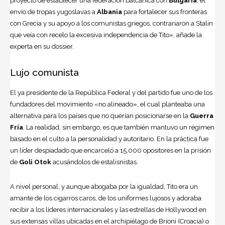
proyecto de establecer una federación balcánica con
Bulgaria
, el
envío de tropas yugoslavas a
Albania
para fortalecer sus fronteras
con Grecia y su apoyo a los comunistas griegos, contrariaron a Stalin
que veía con recelo la excesiva independencia de Tito», añade la
experta en su dossier.
Lujo comunista
El ya presidente de la República Federal y del partido fue uno de los
fundadores del movimiento «no alineado», el cual planteaba una
alternativa para los países que no querían posicionarse en la
Guerra
Fría
. La realidad, sin embargo, es que también mantuvo un régimen
basado en el culto a la personalidad y autoritario. En la práctica fue
un líder despiadado que encarceló a 15.000 opositores en la prisión
de
Goli Otok
acusándolos de estalisnistas.
A nivel personal, y aunque abogaba por la igualdad, Tito era un
amante de los cigarros caros, de los uniformes lujosos y adoraba
recibir a los líderes internacionales y las estrellas de Hollywood en
sus extensas villas ubicadas en el archipiélago de Brioni (Croacia) o