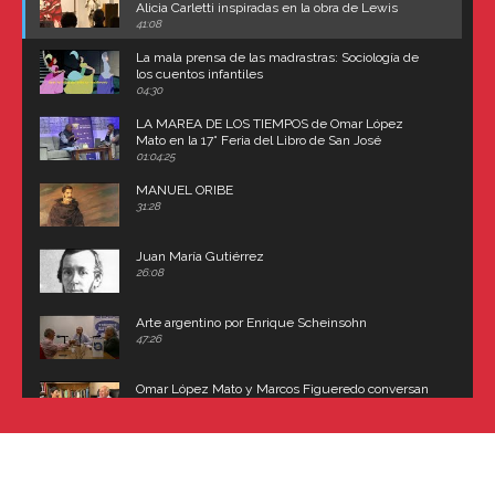
Alicia Carletti inspiradas en la obra de Lewis
Carroll
41:08
La mala prensa de las madrastras: Sociología de
los cuentos infantiles
04:30
LA MAREA DE LOS TIEMPOS de Omar López
Mato en la 17° Feria del Libro de San José
(Uruguay)
01:04:25
MANUEL ORIBE
31:28
Juan María Gutiérrez
26:08
Arte argentino por Enrique Scheinsohn
47:26
Omar López Mato y Marcos Figueredo conversan
sobre: Revolución de Lavalle y fusilamiento de
Dorrego
16:42
El historiador y editor argentino, Ricardo de Titto,
hablando de el Manco Paz (José María Paz)
48:03