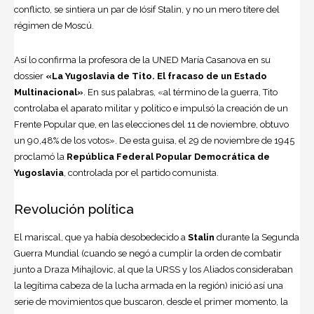
conflicto, se sintiera un par de Iósif Stalin, y no un mero títere del
régimen de Moscú.
Así lo confirma la profesora de la UNED María Casanova en su
dossier
«La Yugoslavia de Tito. El fracaso de un Estado
Multinacional»
. En sus palabras, «al término de la guerra, Tito
controlaba el aparato militar y político e impulsó la creación de un
Frente Popular que, en las elecciones del 11 de noviembre, obtuvo
un 90,48% de los votos». De esta guisa, el 29 de noviembre de 1945
proclamó la
República Federal Popular Democrática de
Yugoslavia
, controlada por el partido comunista.
Revolución política
El mariscal, que ya había desobedecido a
Stalin
durante la Segunda
Guerra Mundial (cuando se negó a cumplir la orden de combatir
junto a Draza Mihajlovic, al que la URSS y los Aliados consideraban
la legítima cabeza de la lucha armada en la región) inició así una
serie de movimientos que buscaron, desde el primer momento, la