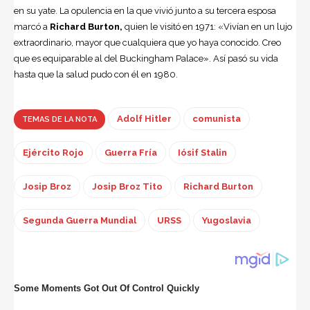
en su yate. La opulencia en la que vivió junto a su tercera esposa
marcó a
Richard Burton,
quien le visitó en 1971: «Vivían en un lujo
extraordinario, mayor que cualquiera que yo haya conocido. Creo
que es equiparable al del Buckingham Palace». Así pasó su vida
hasta que la salud pudo con él en 1980.
Adolf Hitler
comunista
TEMAS DE LA NOTA
Ejército Rojo
Guerra Fría
Iósif Stalin
Josip Broz
Josip Broz Tito
Richard Burton
Segunda Guerra Mundial
URSS
Yugoslavia