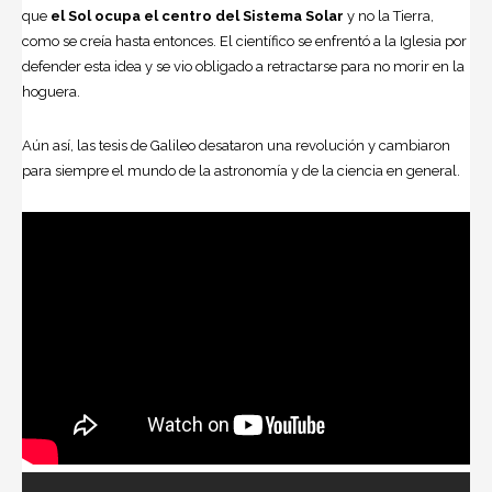
que
el Sol ocupa el centro del Sistema Solar
y no la Tierra,
como se creía hasta entonces. El científico se enfrentó a la Iglesia por
defender esta idea y se vio obligado a retractarse para no morir en la
hoguera.
Aún así, las tesis de Galileo desataron una revolución y cambiaron
para siempre el mundo de la
astronomía
y de la ciencia en general.