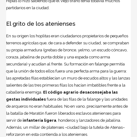
Hipias lo hizo sabiendo que el viejo tirano tenía todavía muchos
partidarios en la ciudad.
El grito de los atenienses
En su origen los hoplitas eran ciudadanos propietarios de pequeños
terrenos agrícolas que, de cara a defender su ciudad, se compraban
su propia armadura (grebas de bronce, yelmo, un escudo cóncavo,
coraza, jabalina de punta doble y una espada como arma
secundaria) y acudían al frente. Su formación en falange permitía
que la unión de todos ellos fuera una perfecta arma para la guerra:
las apretadas filas establecían un muro de escudos altos y las lanzas
salientes de las tres primeras filas los hacían imbatibles frente a la
caballería enemiga.
El código agrario desaconsejaba las
gestas individuales
fuera de las filas de la falange y las unidades
de arqueros no eran habituales. No en vano, precisamente antes de
la batalla de Maratón fueron liberados esclavos atenienses para
servir de
infantería ligera
, honderos y lanzadores de jabalina.
Además, un millar de platenses –ciudad bajo la tutela de Atenas–
reforzaron en esta contienda a los atenienses.