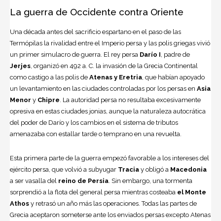
La guerra de Occidente contra Oriente
Una década antes del sacrificio espartano en el paso de las
Termópilas la rivalidad entre el Imperio persa y las polis griegas vivió
un primer simulacro de guerra. El rey persa
Darío I
, padre de
Jerjes
, organizó en 492 a. C. la invasión de la
Grecia
Continental
como castigo a las polis de
Atenas y
Eretria
, que habían apoyado
un levantamiento en las ciudades controladas por los persas en
Asia
Menor
y
Chipre
. La autoridad persa no resultaba excesivamente
opresiva en estas ciudades jonias, aunque la naturaleza autocrática
del poder de Darío y los cambios en el sistema de tributos
amenazaba con estallar tarde o temprano en una revuelta.
Esta primera parte de la guerra empezó favorable a los intereses del
ejército persa, que volvió a subyugar
Tracia
y obligó a
Macedonia
a ser vasalla del
reino de Persia
. Sin embargo, una tormenta
sorprendió a la flota del general persa mientras costeaba
el Monte
Athos
y retrasó un año más las operaciones. Todas las partes de
Grecia aceptaron someterse ante los enviados persas excepto Atenas