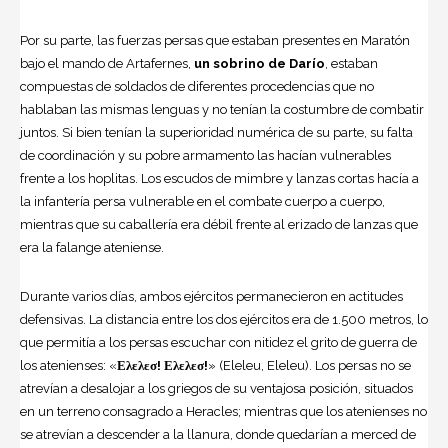
Por su parte, las fuerzas persas que estaban presentes en Maratón
bajo el mando de Artafernes,
un sobrino de Darío
, estaban
compuestas de soldados de diferentes procedencias que no
hablaban las mismas lenguas y no tenían la costumbre de combatir
juntos. Si bien tenían la superioridad numérica de su parte, su falta
de coordinación y su pobre armamento las hacían vulnerables
frente a los hoplitas. Los escudos de mimbre y lanzas cortas hacía a
la infantería persa vulnerable en el combate cuerpo a cuerpo,
mientras que su caballería era débil frente al erizado de lanzas que
era la falange ateniense.
Durante varios días, ambos ejércitos permanecieron en actitudes
defensivas. La distancia entre los dos ejércitos era de 1.500 metros, lo
que permitía a los persas escuchar con nitidez el grito de guerra de
los atenienses: «
Ελελεσ! Ελελεσ!
» (Eleleu, Eleleu). Los persas no se
atrevían a desalojar a los griegos de su ventajosa posición, situados
en un terreno consagrado a Heracles; mientras que los atenienses no
se atrevían a descender a la llanura, donde quedarían a merced de