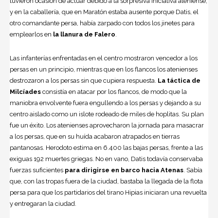
tuvieron ocasión de actuar debido a la sorpresiva iniciativa ateniense,
y en la caballería, que en Maratón estaba ausente porque Datis, el
otro comandante persa, había zarpado con todos los jinetes para
emplearlos en
la llanura de Falero
.
Las infanterías enfrentadas en el centro mostraron vencedor a los
persas en un principio, mientras que en los flancos los atenienses
destrozaron a los persas sin que cupiera respuesta.
La táctica de
Milcíades
consistía en atacar por los flancos, de modo que la
maniobra envolvente fuera engullendo a los persas y dejando a su
centro aislado como un islote rodeado de miles de hoplitas. Su plan
fue un éxito. Los atenienses aprovecharon la jornada para masacrar
a los persas, que en su huída acabaron atrapados en tierras
pantanosas. Herodoto estima en 6.400 las bajas persas, frente a las
exiguas 192 muertes griegas. No en vano, Datis todavía conservaba
fuerzas suficientes
para dirigirse en barco hacia Atenas
. Sabía
que, con las tropas fuera de la ciudad, bastaba la llegada de la flota
persa para que los partidarios del tirano Hipias iniciaran una revuelta
y entregaran la ciudad.