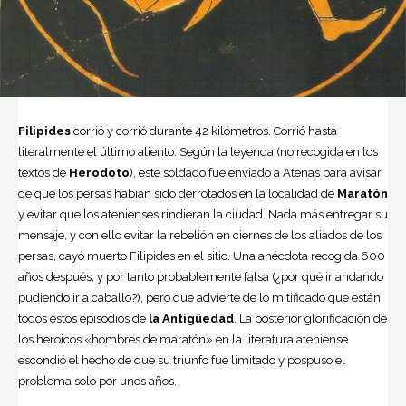
Filipides
corrió y corrió durante 42 kilómetros. Corrió hasta
literalmente el último aliento. Según la leyenda (no recogida en los
textos de
Herodoto
), este soldado fue enviado a
Atenas
para avisar
de que los persas habían sido derrotados en la localidad de
Maratón
y evitar que los atenienses rindieran la ciudad. Nada más entregar su
mensaje, y con ello evitar la rebelión en ciernes de los aliados de los
persas, cayó muerto Filipides en el sitio. Una anécdota recogida 600
años después, y por tanto probablemente falsa (¿por qué ir andando
pudiendo ir a caballo?), pero que advierte de lo mitificado que están
todos estos episodios de
la Antigüedad
. La posterior glorificación de
los heroicos «hombres de maratón» en la literatura ateniense
escondió el hecho de que su triunfo fue limitado y pospuso el
problema solo por unos años.