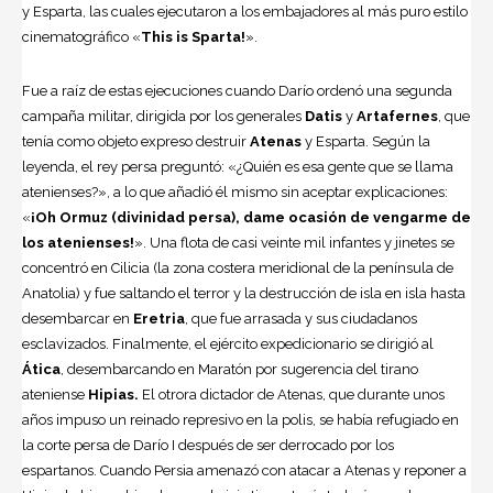
y Esparta, las cuales ejecutaron a los embajadores al más puro estilo
cinematográfico «
This is Sparta!
».
Fue a raíz de estas ejecuciones cuando Darío ordenó una segunda
campaña militar, dirigida por los generales
Datis
y
Artafernes
, que
tenía como objeto expreso destruir
Atenas
y Esparta. Según la
leyenda, el rey persa preguntó: «¿Quién es esa gente que se llama
atenienses?», a lo que añadió él mismo sin aceptar explicaciones:
«
¡Oh Ormuz (divinidad persa), dame ocasión de vengarme de
los atenienses!
». Una flota de casi veinte mil infantes y jinetes se
concentró en Cilicia (la zona costera meridional de la península de
Anatolia) y fue saltando el terror y la destrucción de isla en isla hasta
desembarcar en
Eretria
, que fue arrasada y sus ciudadanos
esclavizados. Finalmente, el ejército expedicionario se dirigió al
Ática
, desembarcando en Maratón por sugerencia del tirano
ateniense
Hipias.
El otrora dictador de Atenas, que durante unos
años impuso un reinado represivo en la polis, se había refugiado en
la corte persa de Darío I después de ser derrocado por los
espartanos. Cuando Persia amenazó con atacar a Atenas y reponer a