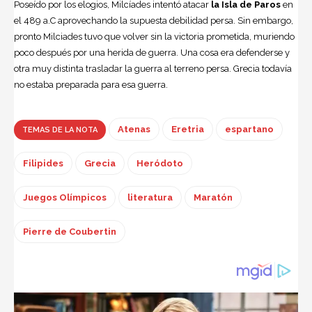
Poseído por los elogios, Milcíades intentó atacar
la Isla de Paros
en
el 489 a.C aprovechando la supuesta debilidad persa. Sin embargo,
pronto Milciades tuvo que volver sin la victoria prometida, muriendo
poco después por una herida de guerra. Una cosa era defenderse y
otra muy distinta trasladar la guerra al terreno persa. Grecia todavía
no estaba preparada para esa guerra.
Atenas
Eretria
espartano
TEMAS DE LA NOTA
Filipides
Grecia
Heródoto
Juegos Olímpicos
literatura
Maratón
Pierre de Coubertin