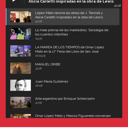
Alicia Carletti inspiradas en la obra de Lewis
41:08
Carroll
López Mato recorre las obras de J. Tenniel y
Alicia Carletti inspiradas en la obra de Lewis
Carroll
41:08
La mala prensa de las madrastras: Sociología de
los cuentos infantiles
04:30
LA MAREA DE LOS TIEMPOS de Omar López
Mato en la 17° Feria del Libro de San José
(Uruguay)
01:04:25
MANUEL ORIBE
31:28
Juan María Gutiérrez
26:08
Arte argentino por Enrique Scheinsohn
47:26
Omar López Mato y Marcos Figueredo conversan
sobre: Revolución de Lavalle y fusilamiento de
Dorrego
16:42