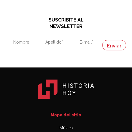
El historiador y editor argentino, Ricardo de Titto,
hablando de el Manco Paz (José María Paz)
48:03
SUSCRIBITE AL
"En política, la estupidez no es una desventaja"
NEWSLETTER
02:58
"En política, la estupidez no es una desventaja"
Napoleón
03:06
Mapa del sitio
Música