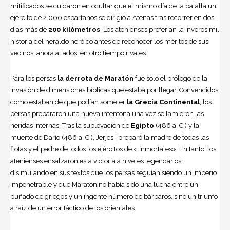
mitificados se cuidaron en ocultar que el mismo día de la batalla un
ejército de 2.000 espartanos se dirigió a Atenas tras recorrer en dos
días más de
200 kilómetros
. Los atenienses preferían la inverosímil
historia del heraldo heróico antes de reconocer los méritos de sus
vecinos, ahora aliados, en otro tiempo rivales.
Para los persas
la derrota de Maratón
fue solo el prólogo de la
invasión de dimensiones bíblicas que estaba por llegar. Convencidos
como estaban de que podían someter
la Grecia Continental
, los
persas prepararon una nueva intentona una vez se lamieron las
heridas internas. Tras la sublevación de
Egipto
(486 a. C.) y la
muerte de Darío (486 a. C.), Jerjes I preparó la madre de todas las
flotas y el padre de todos los ejércitos de « inmortales». En tanto, los
atenienses ensalzaron esta victoria a niveles legendarios,
disimulando en sus textos que los persas seguían siendo un imperio
impenetrable y que Maratón no había sido una lucha entre un
puñado de griegos y un ingente número de bárbaros, sino un triunfo
a raíz de un error táctico de los orientales.