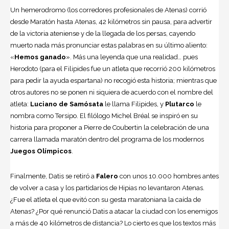
Un hemerodromo (los corredores profesionales de Atenas) corrió
desde Maratón hasta Atenas, 42 kilómetros sin pausa, para advertir
de la victoria ateniense y de la llegada de los persas, cayendo
muerto nada más pronunciar estas palabras en su último aliento:
«
Hemos ganado
». Más una leyenda que una realidad… pues
Herodoto (para el Filipides fue un atleta que recorrió 200 kilómetros
para pedir la ayuda espartana) no recogió esta historia; mientras que
otros autores no se ponen ni siquiera de acuerdo con el nombre del
atleta:
Luciano de Samósata
le llama Filipides, y
Plutarco
le
nombra como Tersipo. El filólogo Michel Bréal se inspiró en su
historia para proponer a Pierre de Coubertin la celebración de una
carrera llamada maratón dentro del programa de los modernos
Juegos Olímpicos
.
Finalmente, Datis se retiró a
Falero
con unos 10.000 hombres antes
de volver a casa y los partidarios de Hipias no levantaron Atenas.
¿Fue el atleta el que evitó con su gesta maratoniana la caída de
Atenas? ¿Por qué renunció Datis a atacar la ciudad con los enemigos
a más de 40 kilómetros de distancia? Lo cierto es que los textos más