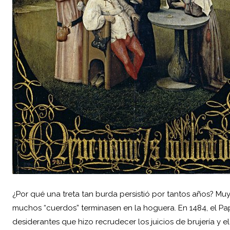
¿Por qué una treta tan burda persistió por tantos años? M
muchos “cuerdos” terminasen en la hoguera. En 1484, el Pa
desiderantes que hizo recrudecer los juicios de brujería y 