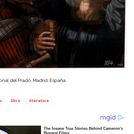
onal del Prado, Madrid, España.
u
libro
literatura