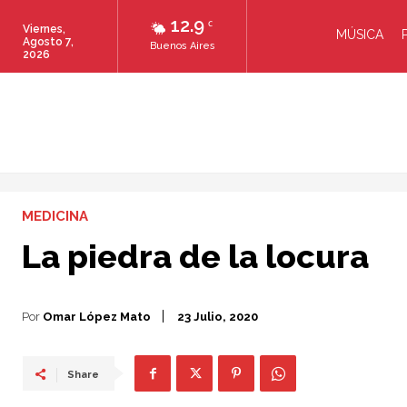
12.9
C
Viernes,
MÚSICA
Agosto 7,
Buenos Aires
2026
MEDICINA
La piedra de la locura
Por
Omar López Mato
23 Julio, 2020
Share