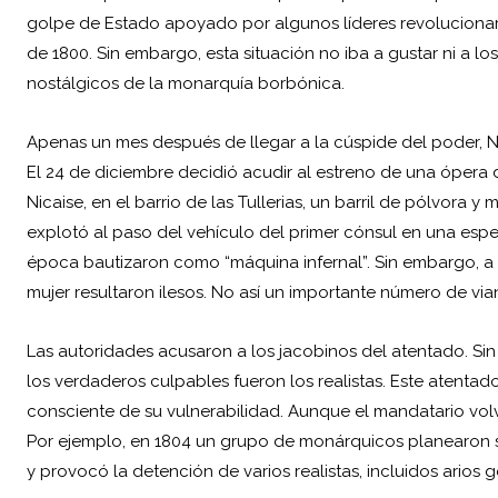
golpe de Estado apoyado por algunos líderes revolucionar
de 1800. Sin embargo, esta situación no iba a gustar ni a lo
nostálgicos de la monarquía borbónica.
Apenas un mes después de llegar a la cúspide del poder, Na
El 24 de diciembre decidió acudir al estreno de una ópera
Nicaise, en el barrio de las Tullerias, un barril de pólvora 
explotó al paso del vehículo del primer cónsul en una esp
época bautizaron como “máquina infernal”. Sin embargo, a
mujer resultaron ilesos. No así un importante número de via
Las autoridades acusaron a los jacobinos del atentado. Si
los verdaderos culpables fueron los realistas. Este atenta
consciente de su vulnerabilidad. Aunque el mandatario volve
Por ejemplo, en 1804 un grupo de monárquicos planearon s
y provocó la detención de varios realistas, incluidos arios g