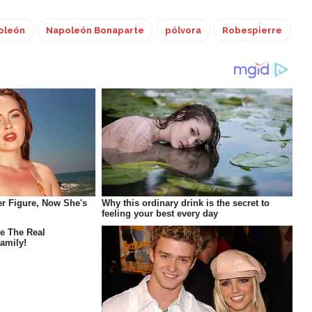
oleón
Napoleón Bonaparte
pólvora
Robespierre