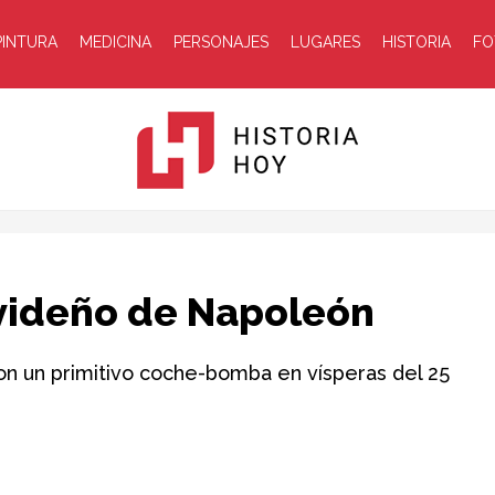
PINTURA
MEDICINA
PERSONAJES
LUGARES
HISTORIA
FO
Historia
avideño de Napoleón
con un primitivo coche-bomba en vísperas del 25
Hoy