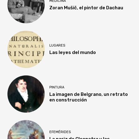
MEDICINA
Zoran Mušič, el pintor de Dachau
LUGARES
Las leyes del mundo
PINTURA
La imagen de Belgrano, un retrato
en construcción
EFEMÉRIDES
La nariz de Cleopatra y las