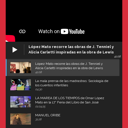
López Mato recorre las obras de J. Tenniel y
Alicia Carletti inspiradas en la obra de Lewis
41:08
Carroll
López Mato recorre las obras de J. Tenniel y
Alicia Carletti inspiradas en la obra de Lewis
Carroll
41:08
La mala prensa de las madrastras: Sociología de
los cuentos infantiles
04:30
LA MAREA DE LOS TIEMPOS de Omar López
Mato en la 17° Feria del Libro de San José
(Uruguay)
01:04:25
MANUEL ORIBE
31:28