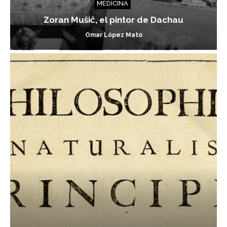
MEDICINA
Zoran Mušič, el pintor de Dachau
Omar López Mato