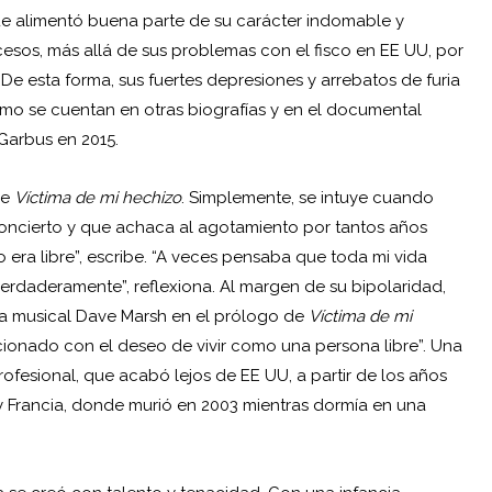
e alimentó buena parte de su carácter indomable y
cesos, más allá de sus problemas con el fisco en EE UU, por
 De esta forma, sus fuertes depresiones y arrebatos de furia
como se cuentan en otras biografías y en el documental
 Garbus en 2015.
de
Víctima de mi hechizo
. Simplemente, se intuye cuando
 concierto y que achaca al agotamiento por tantos años
o era libre”, escribe. “A veces pensaba que toda mi vida
erdaderamente”, reflexiona. Al margen de su bipolaridad,
ta musical Dave Marsh en el prólogo de
Víctima de mi
ionado con el deseo de vivir como una persona libre”. Una
rofesional, que acabó lejos de EE UU, a partir de los años
ra y Francia, donde murió en 2003 mientras dormía en una