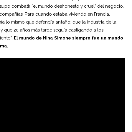
 supo combatir “el mundo deshonesto y cruel” del negocio,
compañías. Para cuando estaba viviendo en Francia,
ía lo mismo que defendía antaño: que la industria de la
a y que 20 años más tarde seguía castigando a los
iento”.
El mundo de Nina Simone siempre fue un mundo
sma.