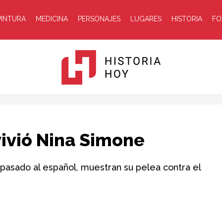
PINTURA
MEDICINA
PERSONAJES
LUGARES
HISTORIA
FO
Historia
ivió Nina Simone
pasado al español, muestran su pelea contra el
Hoy