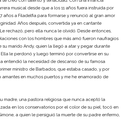
 se creó con talento y tenacidad. Con una infancia
rrera musical desde que a los 11 años fuera instruida por
7 años a Filadelfia para formarse y renunció al gran amor
irginidad. Años después, convertida ya en cantante
. Le rechazó, pero ella nunca le olvidó. Desde entonces,
elaciones con los hombres que más amó fueron naufragios
 su marido Andy, quien la llegó a atar y pegar durante
 Ella le perdonó y luego terminó por convertirse en su
ca entendió la necesidad de descanso de su famosa
imer ministro de Barbados, que estaba casado, y por
enido amantes en muchos puertos y me he enamorado de
 su madre, una pastora religiosa que nunca aceptó la
ada en los conservatorios por el color de su piel, tocó en
 Simone, a quien le persiguió la muerte de su padre enfermo,