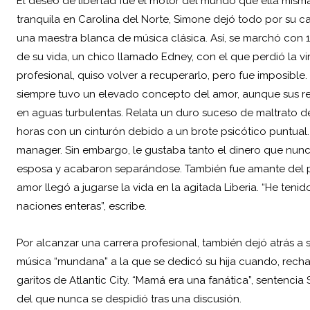
El deseo de libertad fue el motor del mundo que ella misma
tranquila en Carolina del Norte, Simone dejó todo por su ca
una maestra blanca de música clásica. Así, se marchó con 1
de su vida, un chico llamado Edney, con el que perdió la v
profesional, quiso volver a recuperarlo, pero fue imposible
siempre tuvo un elevado concepto del amor, aunque sus r
en aguas turbulentas. Relata un duro suceso de maltrato de
horas con un cinturón debido a un brote psicótico puntual.
manager. Sin embargo, le gustaba tanto el dinero que nun
esposa y acabaron separándose. También fue amante del pr
amor llegó a jugarse la vida en la agitada Liberia. “He t
naciones enteras”, escribe.
Por alcanzar una carrera profesional, también dejó atrás a
música “mundana” a la que se dedicó su hija cuando, rechaz
garitos de Atlantic City. “Mamá era una fanática”, sentencia
del que nunca se despidió tras una discusión.