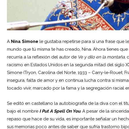
A
Nina Simone
le gustaba repetirse para sí una frase que le
mundo que tú misma te has creado, Nina. Ahora tienes que vi
recurría a la reflexión del autor de
Ve y dilo en la montaña
, 
racismo en
Estados Unidos
en la segunda mitad del siglo X
Simone (Tryon, Carolina del Norte, 1933 – Carry-le-Rouet,
Fr
insegura, falta de amor y en continua lucha contra sí mism
tocado vivir, marcado por la fama y la segregación racial en
Se editó en castellano la autobiografía de la diva con el tí
bajo el nombre
I Put A Spell On You
. A pesar de la sinceri
repaso que hace de su vida, es importante señalar un hecho 
sus memorias poco antes de saber que sufría trastorno bipol