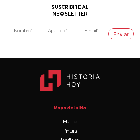
48:03
SUSCRIBITE AL
"En política, la estupidez no es una desventaja"
NEWSLETTER
02:58
"En política, la estupidez no es una desventaja"
Napoleón
03:06
Mapa del sitio
Música
Pintura