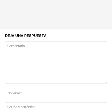
DEJA UNA RESPUESTA
Comentario:
No
Co
ele