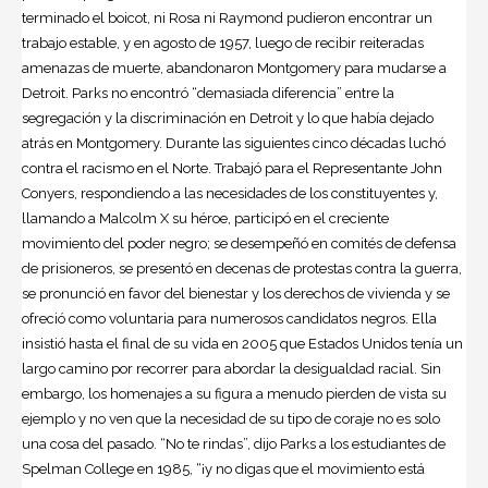
terminado el boicot, ni Rosa ni Raymond pudieron encontrar un
trabajo estable, y en agosto de 1957, luego de recibir reiteradas
amenazas de muerte, abandonaron Montgomery para mudarse a
Detroit. Parks no encontró “demasiada diferencia” entre la
segregación y la discriminación en Detroit y lo que había dejado
atrás en Montgomery. Durante las siguientes cinco décadas luchó
contra el racismo en el Norte. Trabajó para el Representante John
Conyers, respondiendo a las necesidades de los constituyentes y,
llamando a Malcolm X su héroe, participó en el creciente
movimiento del poder negro; se desempeñó en comités de defensa
de prisioneros, se presentó en decenas de protestas contra la guerra,
se pronunció en favor del bienestar y los derechos de vivienda y se
ofreció como voluntaria para numerosos candidatos negros. Ella
insistió hasta el final de su vida en 2005 que Estados Unidos tenía un
largo camino por recorrer para abordar la desigualdad racial. Sin
embargo, los homenajes a su figura a menudo pierden de vista su
ejemplo y no ven que la necesidad de su tipo de coraje no es solo
una cosa del pasado. “No te rindas”, dijo Parks a los estudiantes de
Spelman College en 1985, “¡y no digas que el movimiento está