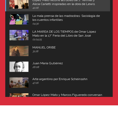
López Mato recorre las obras de J. Tenniel y
Alicia Carletti inspiradas en la obra de Lewis
Carroll
41:08
La mala prensa de las madrastras: Sociología de
los cuentos infantiles
04:30
LA MAREA DE LOS TIEMPOS de Omar López
Mato en la 17° Feria del Libro de San José
(Uruguay)
01:04:25
MANUEL ORIBE
31:28
Juan María Gutiérrez
26:08
Arte argentino por Enrique Scheinsohn
47:26
Omar López Mato y Marcos Figueredo conversan
sobre: Revolución de Lavalle y fusilamiento de
Dorrego
16:42
El historiador y editor argentino, Ricardo de Titto,
hablando de el Manco Paz (José María Paz)