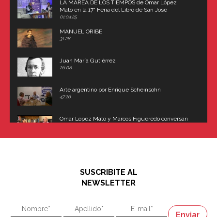
LA MAREA DE LOS TIEMPOS de Omar López
Mato en la 17° Feria del Libro de San José
(Uruguay)
01:04:25
MANUEL ORIBE
31:28
Juan María Gutiérrez
26:08
Arte argentino por Enrique Scheinsohn
47:26
Omar López Mato y Marcos Figueredo conversan
sobre: Revolución de Lavalle y fusilamiento de
Dorrego
16:42
El historiador y editor argentino, Ricardo de Titto,
hablando de el Manco Paz (José María Paz)
48:03
SUSCRIBITE AL
"En política, la estupidez no es una desventaja"
NEWSLETTER
02:58
"En política, la estupidez no es una desventaja"
Napoleón