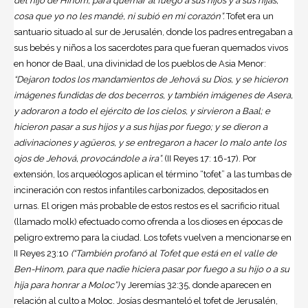
del hijo de Hinom, para quemar al fuego a sus hijos y a sus hijas,
cosa que yo no les mandé, ni subió en mi corazón”.
Tofet era un
santuario situado al sur de Jerusalén, donde los padres entregaban a
sus bebés y niños a los sacerdotes para que fueran quemados vivos
en honor de Baal, una divinidad de los pueblos de Asia Menor:
“Dejaron todos los mandamientos de Jehová su Dios, y se hicieron
imágenes fundidas de dos becerros, y también imágenes de Asera,
y adoraron a todo el ejército de los cielos, y sirvieron a Baal; e
hicieron pasar a sus hijos y a sus hijas por fuego; y se dieron a
adivinaciones y agüeros, y se entregaron a hacer lo malo ante los
ojos de Jehová, provocándole a ira”.
(II Reyes 17: 16-17). Por
extensión, los arqueólogos aplican el término “tofet” a las tumbas de
incineración con restos infantiles carbonizados, depositados en
urnas. El origen más probable de estos restos es el sacrificio ritual
(llamado molk) efectuado como ofrenda a los dioses en épocas de
peligro extremo para la ciudad. Los tofets vuelven a mencionarse en
II Reyes 23:10
(“También profanó al Tofet que está en el valle de
Ben-Hinom, para que nadie hiciera pasar por fuego a su hijo o a su
hija para honrar a Moloc”)
y Jeremías 32:35, donde aparecen en
relación al culto a Moloc. Josías desmanteló el tofet de Jerusalén,