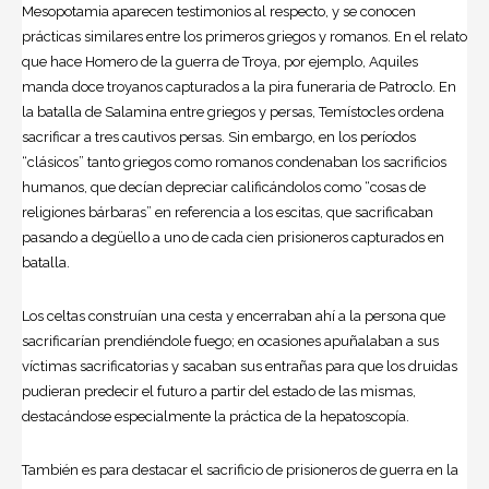
Mesopotamia aparecen testimonios al respecto, y se conocen
prácticas similares entre los primeros griegos y romanos. En el relato
que hace Homero de la guerra de Troya, por ejemplo, Aquiles
manda doce troyanos capturados a la pira funeraria de Patroclo. En
la batalla de Salamina entre griegos y persas, Temístocles ordena
sacrificar a tres cautivos persas. Sin embargo, en los períodos
“clásicos” tanto griegos como romanos condenaban los sacrificios
humanos, que decían depreciar calificándolos como “cosas de
religiones bárbaras” en referencia a los escitas, que sacrificaban
pasando a degüello a uno de cada cien prisioneros capturados en
batalla.
Los celtas construían una cesta y encerraban ahí a la persona que
sacrificarían prendiéndole fuego; en ocasiones apuñalaban a sus
víctimas sacrificatorias y sacaban sus entrañas para que los druidas
pudieran predecir el futuro a partir del estado de las mismas,
destacándose especialmente la práctica de la hepatoscopía.
También es para destacar el sacrificio de prisioneros de guerra en la