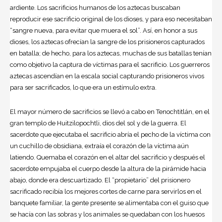
ardiente. Los sacrificios humanos de los aztecas buscaban
reproducir ese sacrificio original de los dioses, y para eso necesitaban
“sangre nueva, para evitar que muera el sol”. Así, en honor a sus
dioses, los aztecas ofrecían la sangre de los prisioneros capturados
en batalla; de hecho, para los aztecas, muchas de sus batallas tenían
como objetivo la captura de víctimas para el sacrificio. Los guerreros
aztecas ascendían en la escala social capturando prisioneros vivos
para ser sacrificados, lo que era un estímulo extra.
El mayor número de sacrificios se llevó a cabo en Tenochtitlán, en el
gran templo de Huitzilopochtli, dios del sol y de la guerra. El
sacerdote que ejecutaba el sacrificio abría el pecho de la víctima con
un cuchillo de obsidiana, extraía el corazón de la víctima aún
latiendo. Quemaba el corazón en el altar del sacrificio y después el
sacerdote empujaba el cuerpo desde la altura de la pirámide hacia
abajo, donde era descuartizado. El “propietario” del prisionero
sacrificado recibía los mejores cortes de carne para servirlos en el
banquete familiar, la gente presente se alimentaba con el guiso que
se hacía con las sobras y los animales se quedaban con los huesos