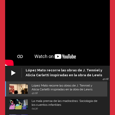
López Mato recorre las obras de J. Tenniel y
Alicia Carletti inspiradas en la obra de Lewis
41:08
Carroll
López Mato recorre las obras de J. Tenniel y
Alicia Carletti inspiradas en la obra de Lewis
Carroll
41:08
La mala prensa de las madrastras: Sociología de
los cuentos infantiles
04:30