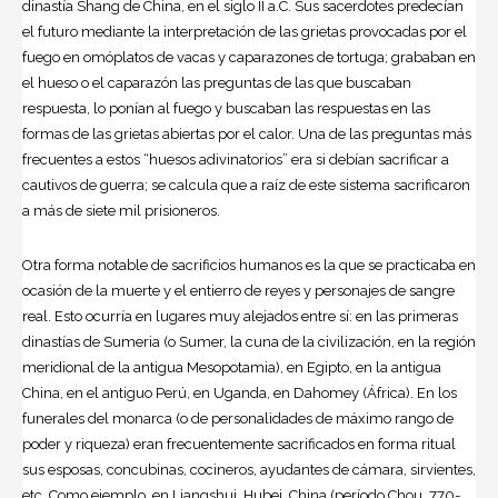
dinastía Shang de China, en el siglo II a.C. Sus sacerdotes predecían
el futuro mediante la interpretación de las grietas provocadas por el
fuego en omóplatos de vacas y caparazones de tortuga; grababan en
el hueso o el caparazón las preguntas de las que buscaban
respuesta, lo ponían al fuego y buscaban las respuestas en las
formas de las grietas abiertas por el calor. Una de las preguntas más
frecuentes a estos “huesos adivinatorios” era si debían sacrificar a
cautivos de guerra; se calcula que a raíz de este sistema sacrificaron
a más de siete mil prisioneros.
Otra forma notable de sacrificios humanos es la que se practicaba en
ocasión de la muerte y el entierro de reyes y personajes de sangre
real. Esto ocurría en lugares muy alejados entre sí: en las primeras
dinastías de Sumeria (o Sumer, la cuna de la civilización, en la región
meridional de la antigua Mesopotamia), en Egipto, en la antigua
China, en el antiguo Perú, en Uganda, en Dahomey (África). En los
funerales del monarca (o de personalidades de máximo rango de
poder y riqueza) eran frecuentemente sacrificados en forma ritual
sus esposas, concubinas, cocineros, ayudantes de cámara, sirvientes,
etc. Como ejemplo, en Liangshui, Hubei, China (período Chou, 770-