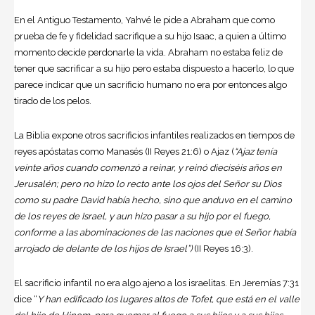
En el Antiguo Testamento, Yahvé le pide a Abraham que como
prueba de fe y fidelidad sacrifique a su hijo Isaac, a quien a último
momento decide perdonarle la vida. Abraham no estaba feliz de
tener que sacrificar a su hijo pero estaba dispuesto a hacerlo, lo que
parece indicar que un sacrificio humano no era por entonces algo
tirado de los pelos.
La Biblia expone otros sacrificios infantiles realizados en tiempos de
reyes apóstatas como Manasés (II Reyes 21:6) o Ajaz (
“Ajaz tenía
veinte años cuando comenzó a reinar, y reinó dieciséis años en
Jerusalén; pero no hizo lo recto ante los ojos del Señor su Dios
como su padre David había hecho, sino que anduvo en el camino
de los reyes de Israel, y aun hizo pasar a su hijo por el fuego,
conforme a las abominaciones de las naciones que el Señor había
arrojado de delante de los hijos de Israel”)
(II Reyes 16:3).
El sacrificio infantil no era algo ajeno a los israelitas. En Jeremías 7:31
dice “
Y han edificado los lugares altos de Tofet, que está en el valle