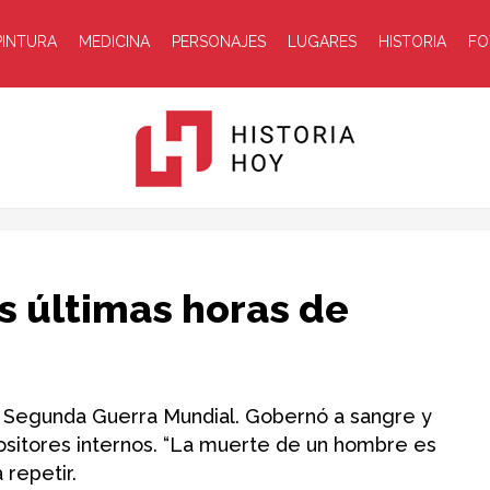
PINTURA
MEDICINA
PERSONAJES
LUGARES
HISTORIA
FO
Historia
s últimas horas de
la Segunda Guerra Mundial. Gobernó a sangre y
ositores internos. “La muerte de un hombre es
Hoy
 repetir.