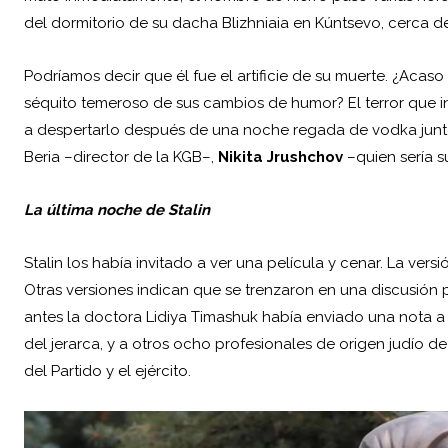
del dormitorio de su dacha Blizhniaia en Kúntsevo, cerca d
Podríamos decir que él fue el artificie de su muerte. ¿Aca
séquito temeroso de sus cambios de humor? El terror que ins
a despertarlo después de una noche regada de vodka junto 
Beria –director de la KGB–,
Nikita Jrushchov
–quien sería s
La última noche de Stalin
Stalin los había invitado a ver una película y cenar. La ver
Otras versiones indican que se trenzaron en una discusión 
antes la doctora Lidiya Timashuk había enviado una nota 
del jerarca, y a otros ocho profesionales de origen judío 
del Partido y el ejército.