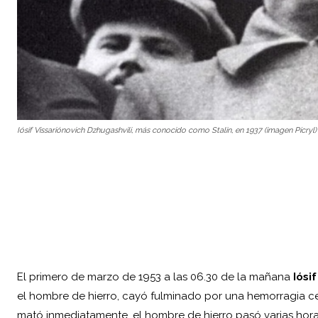
Iósif Vissariónovich Dzhugashvili, más conocido como Stalin, en 1937 (imagen Pícryl)
El primero de marzo de 1953 a las 06.30 de la mañana
Iósi
el hombre de hierro, cayó fulminado por una hemorragia ce
mató inmediatamente, el hombre de hierro pasó varias horas c