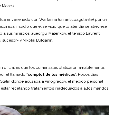
e Moscú.
so fue envenenado con Warfarina (un anticoagulante) por un
piraba impidió que el servicio que lo atendía se atreviese
a sus ministros Gueorgui Malenkov, el temido Lavrenti
u sucesor– y Nikolái Bulganin.
sión oficial es que los comensales platicaron amablemente.
por el llamado “
complot de los médicos
”. Pocos días
a Stalin donde acusaba a Vinográdov, el médico personal
de estar recetando tratamientos inadecuados a altos mandos