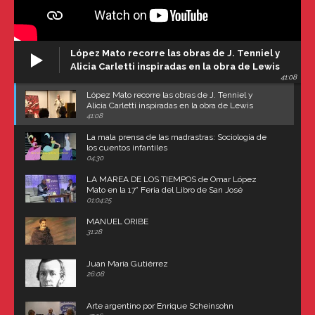
López Mato recorre las obras de J. Tenniel y
Alicia Carletti inspiradas en la obra de Lewis
41:08
Carroll
López Mato recorre las obras de J. Tenniel y
Alicia Carletti inspiradas en la obra de Lewis
Carroll
41:08
La mala prensa de las madrastras: Sociología de
los cuentos infantiles
04:30
LA MAREA DE LOS TIEMPOS de Omar López
Mato en la 17° Feria del Libro de San José
(Uruguay)
01:04:25
MANUEL ORIBE
31:28
Juan María Gutiérrez
26:08
Arte argentino por Enrique Scheinsohn