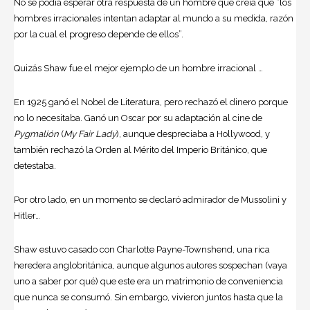
No se podía esperar otra respuesta de un hombre que creía que “los
hombres irracionales intentan adaptar al mundo a su medida, razón
por la cual el progreso depende de ellos”.
Quizás Shaw fue el mejor ejemplo de un hombre irracional …
En 1925 ganó el Nobel de Literatura, pero rechazó el dinero porque
no lo necesitaba. Ganó un Oscar por su adaptación al cine de
Pygmalión
(
My Fair Lady
), aunque despreciaba a Hollywood, y
también rechazó la Orden al Mérito del Imperio Británico, que
detestaba.
Por otro lado, en un momento se declaró admirador de Mussolini y
Hitler…
Shaw estuvo casado con Charlotte Payne-Townshend, una rica
heredera anglobritánica, aunque algunos autores sospechan (vaya
uno a saber por qué) que este era un matrimonio de conveniencia
que nunca se consumó. Sin embargo, vivieron juntos hasta que la