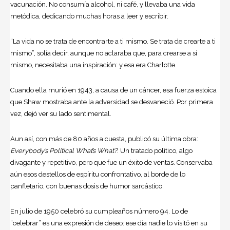
vacunación. No consumía alcohol, ni café, y llevaba una vida
metódica, dedicando muchas horas a leer y escribir.
“La vida no se trata de encontrarte a ti mismo. Se trata de crearte a ti
mismo”, solía decir, aunque no aclaraba que, para crearse a sí
mismo, necesitaba una inspiración: y esa era Charlotte.
Cuando ella murió en 1943, a causa de un cáncer, esa fuerza estoica
que Shaw mostraba ante la adversidad se desvaneció. Por primera
vez, dejó ver su lado sentimental.
Aun así, con más de 80 años a cuesta, publicó su última obra:
Everybody’s Political What’s What?
. Un tratado político, algo
divagante y repetitivo, pero que fue un éxito de ventas. Conservaba
aún esos destellos de espíritu confrontativo, al borde de lo
panfletario, con buenas dosis de humor sarcástico.
En julio de 1950 celebró su cumpleaños número 94. Lo de
“celebrar” es una expresión de deseo: ese día nadie lo visitó en su