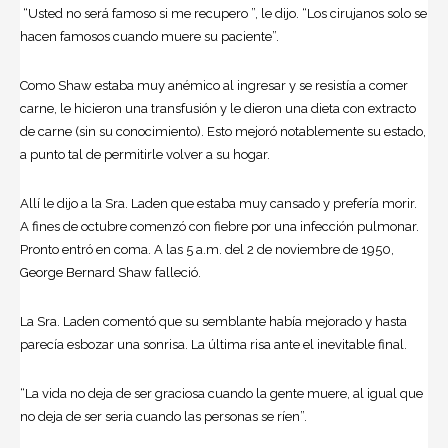
“Usted no será famoso si me recupero ”, le dijo. “Los cirujanos solo se
hacen famosos cuando muere su paciente”.
Como Shaw estaba muy anémico al ingresar y se resistía a comer
carne, le hicieron una transfusión y le dieron una dieta con extracto
de carne (sin su conocimiento). Esto mejoró notablemente su estado,
a punto tal de permitirle volver a su hogar.
Allí le dijo a la Sra. Laden que estaba muy cansado y prefería morir.
A fines de octubre comenzó con fiebre por una infección pulmonar.
Pronto entró en coma. A las 5 a.m. del 2 de noviembre de 1950,
George Bernard Shaw falleció.
La Sra. Laden comentó que su semblante había mejorado y hasta
parecía esbozar una sonrisa. La última risa ante el inevitable final.
“La vida no deja de ser graciosa cuando la gente muere, al igual que
no deja de ser seria cuando las personas se ríen”.