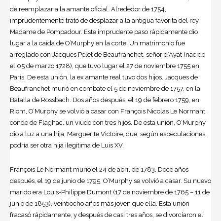
de reemplazar a la amante oficial. Alrededor de 1754,
imprudentemente trató de desplazar a la antigua favorita del rey,
Madame de Pompadour. Este imprudente paso rápidamente dio
lugar a la caída de O’Murphy en la corte. Un matrimonio fue
arreglado con Jacques Pelet de Beaufranchet, señor d’Ayat (nacido
el 05 de marzo 1728), que tuvo lugar el 27 de noviembre 1755 en
París. De esta unión, la ex amante real tuvo dos hijos. Jacques de
Beaufranchet murió en combate el 5 de noviembre de 1757, en la
Batalla de Rossbach. Dos años después, el 19 de febrero 1759, en
Riom, O’Murphy se volvió a casar con François Nicolas Le Normant,
conde de Flaghac, un viudo con tres hijos. De esta unión, O’Murphy
dio a luz a una hija, Marguerite Victoire, que, según especulaciones,
podría ser otra hija ilegítima de Luis XV.
François Le Normant murió el 24 de abril de 1783. Doce años
después, el 19 de junio de 1795, O’Murphy se volvió a casar. Su nuevo
marido era Louis-Philippe Dumont (17 de noviembre de 1765 – 11 de
junio de 1853), veintiocho años más joven que ella. Esta unión
fracasó rápidamente, y después de casi tres años, se divorciaron el