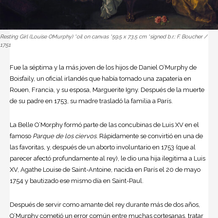
Resting Girl (Louise OMurphy) *oil on canvas *59.5 x 73.5 cm *signed b.r.: F. Boucher /
1751
Fue la séptima y la más joven de los hijos de Daniel O’Murphy de
Boisfaily, un oficial irlandés que había tomado una zapatería en
Rouen,
Francia
, y su esposa, Marguerite Igny. Después de la muerte
de su padre en 1753, su madre trasladó la familia a París.
La Belle O’Morphy formó parte de las concubinas de Luis XV en el
famoso
Parque de los ciervos
. Rápidamente se convirtió en una de
las favoritas, y, después de un aborto involuntario en 1753 (que al
parecer afectó profundamente al rey), le dio una hija ilegitima a Luis
XV, Agathe Louise de Saint-Antoine, nacida en París el 20 de mayo
1754 y bautizado ese mismo día en Saint-Paul.
Después de servir como amante del rey durante más de dos años,
O’Murphy cometió un error común entre muchas cortesanas, tratar