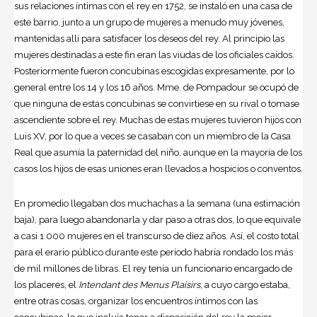
sus relaciones íntimas con el rey en 1752, se instaló en una casa de
este barrio, junto a un grupo de mujeres a menudo muy jóvenes,
mantenidas allí para satisfacer los deseos del rey. Al principio las
mujeres destinadas a este fin eran las viudas de los oficiales caídos.
Posteriormente fueron concubinas escogidas expresamente, por lo
general entre los 14 y los 16 años. Mme. de Pompadour se ocupó de
que ninguna de estas concubinas se convirtiese en su rival o tomase
ascendiente sobre el rey. Muchas de estas mujeres tuvieron hijos con
Luis XV, por lo que a veces se casaban con un miembro de la Casa
Real que asumía la paternidad del niño, aunque en la mayoría de los
casos los hijos de esas uniones eran llevados a hospicios o conventos.
En promedio llegaban dos muchachas a la semana (una estimación
baja), para luego abandonarla y dar paso a otras dos, lo que equivale
a casi 1 000 mujeres en el transcurso de diez años. Así, el costo total
para el erario público durante este período habría rondado los más
de mil millones de libras. El rey tenía un funcionario encargado de
los placeres, el
Intendant des Menus Plaisirs
, a cuyo cargo estaba,
entre otras cosas, organizar los encuentros íntimos con las