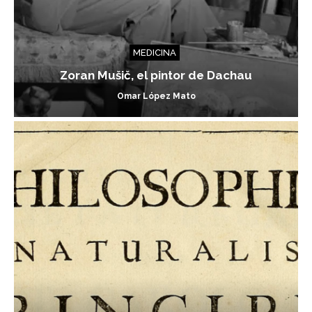
MEDICINA
Zoran Mušič, el pintor de Dachau
Omar López Mato