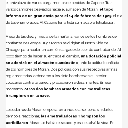
el chivatazo de varios cargamentos de bebidas de Capone. Tras
varios camio­nes desviados hacia el almacén de Mo­ran,
el topo
informó de un gran en­vío para el 14 de febrero de 1929
, el día
de los enamorados. Al Capone tenía lis­ta su macabra felicitación.
A eso de las diez y media de la mañana, varios de los hombres de
confianza de George Bugs Moran se dirigían al North Side de
Chicago, para recibir un camión car­gado de licor de contrabando. Al
poco tiempo de hacer su entrada el camión,
una dotación policial
se aden­tró en el almacén clandestino
, ante la actitud confiada
de los hombres de Mo­ran. Dos policías, con sus respectivas
armas
reglamentarias, ordenaron a los siete hombres en el interior
colocarse contra la pared y procedieron a desarmarles. En ese
momento,
otros dos hombres armados con metralletas
irrumpie­ron en la nave.
Los esbirros de Moran empezaron a inquietarse, pero, sin dar­les
tiempo a reaccionar,
las ametralla­doras Thompson los
acribillaron
. Moran se había retrasado, y eso le salvó la vida. En