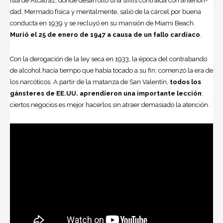
isla de Alcatraz, donde desa­rrolló una sífilis contraída con anteriori­
dad. Mermado física y mentalmente, salió de la cárcel por buena
conducta en 1939 y se recluyó en su mansión de Mia­mi Beach.
Murió el 25 de enero de 1947 a causa de un fallo cardíaco
.
Con la derogación de la ley seca en 1933, la época del contrabando
de alcohol hacía tiempo que ha­bía tocado a su fin: comenzó la era de
los narcóticos. A partir de la matanza de San Valentín,
todos los
gánsteres de EE.UU. aprendieron una importante lec­ción
:
ciertos negocios es mejor hacerlos sin atraer demasiado la atención.