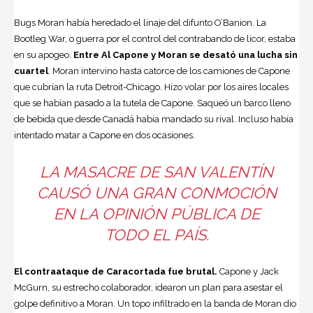
Bugs Moran había heredado el linaje del difunto O’Banion. La
Bootleg War, o guerra por el control del contrabando de licor, estaba
en su apogeo.
Entre
Al Capone
y Moran se desató una lucha sin
cuartel
. Moran in­tervino hasta catorce de los camiones de Capone
que cubrían la ruta Detroit-Chicago. Hizo volar por los aires locales
que se habían pasado a la tutela de Capone. Saqueó un barco lleno
de bebida que desde Canadá había mandado su rival. Incluso había
intentado matar a Capone en dos ocasiones.
LA MASACRE DE SAN VALENTÍN
CAUSÓ UNA GRAN CONMOCIÓN
EN LA OPINIÓN PÚBLICA DE
TODO EL PAÍS.
El contraataque de Caracortada fue brutal.
Capone y Jack
McGurn, su estrecho colaborador, idea­ron un plan para asestar el
golpe definitivo a Moran. Un topo infiltrado en la banda de Moran dio