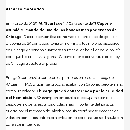
Ascenso meteórico
En marzo de 1925,
Al “Scarface” (“Caracortada”) Capone
asumió el mando de una de las bandas más poderosas de
Chicago
. Capone personifica como nadie el proto­tipo de gánster.
Disponía de 25 contables, tenía en nómina a los me­jores pistoleros
de Chicago y abonaba cuantiosas sumas a los bolsillos de la policía
para que hiciera la vista gorda. Ca­pone quería convertirse en el rey
de Chi­cago a cualquier precio.
En 1926 comenzó a cometer los prime­ros errores. Un abogado,
William H. McSwiggin, se propuso acabar con Capone, pero terminó
como un colador.
Chicago quedó cons­ternado por la crueldad
del homicidio
, y Washington empezó a preocu­parse por el total
desgobierno de la se­gunda ciudad más importante del país. La
guerra por el mercado del alcohol se­guía cobrándose decenas de
vidas en continuos enfrentamientos entre bandas que se disputaban
zonas de influencia.