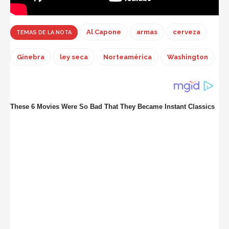
Al Capone
armas
cerveza
TEMAS DE LA NOTA
Ginebra
ley seca
Norteamérica
Washington