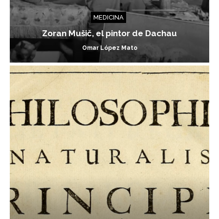
MEDICINA
Zoran Mušič, el pintor de Dachau
Omar López Mato