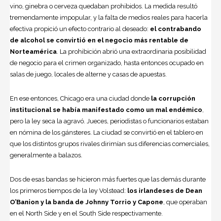
vino, ginebra o
cerveza
quedaban prohibidos. La medida resultó
tremendamen­te impopular, y la falta de medios reales para hacerla
efectiva propició un efecto contrario al deseado:
el contrabando
de alcohol se convirtió en el negocio más rentable de
Norteamérica
. La prohibición abrió una extraor­dinaria posibilidad
de negocio para el crimen organizado, hasta entonces ocu­pado en
salas de juego, locales de alter­ne y casas de apuestas.
En ese entonces, Chicago era una ciudad donde
la corrup­ción
institucional se había manifestado como un mal endémico
,
pero la ley seca la agravó. Jueces, periodistas o funciona­rios estaban
en nómina de los gánsteres. La ciudad se convirtió en el ta­blero en
que los distintos grupos rivales dirimían sus diferencias comerciales,
generalmente a balazos.
Dos de esas bandas se hi­cieron más fuertes que las demás durante
los primeros tiempos de la ley Volstead:
los ir­landeses de Dean
O’Banion y la banda de Johnny Torrio y Capone
, que operaban
en el North Side y en el South Side respectiva­mente.