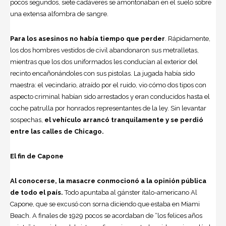
pocos segundos, siete cadáve­res se amontonaban en el suelo sobre
una extensa alfombra de sangre.
Para los asesinos no había tiempo que perder
. Rápidamente,
los dos hombres vestidos de civil abandonaron sus metra­lletas,
mientras que los dos uniformados les conducían al exterior del
recinto enca­ñonándoles con sus pistolas. La jugada había sido
maestra: el vecindario, atraído por el ruido, vio cómo dos tipos con
as­pecto criminal habían sido arrestados y eran conducidos hasta el
coche patrulla por honrados representantes de la ley. Sin levantar
sospechas,
el vehículo arrancó tranquilamente y se perdió
entre las ca­lles de Chicago.
El fin de Capone
Al conocerse, la masacre conmocionó a la opi­nión pública
de todo el país.
Todo apuntaba al gánster italo-americano Al
Capone, que se excusó con sorna diciendo que es­taba en Miami
Beach. A finales de 1929 pocos se acordaban de “los felices años