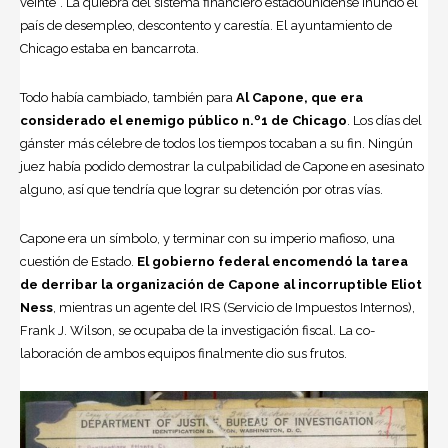
veinte”. La quiebra del sistema financiero estadounidense inundó el
país de desempleo, descontento y carestía. El ayuntamiento de
Chicago estaba en ban­carrota.
Todo había cam­biado, también para
Al Capone, que era
considerado el enemigo público n.º1 de Chicago
. Los días del
gánster más célebre de todos los tiempos tocaban a su fin. Ningún
juez había podi­do demostrar la culpabilidad de Capone en asesinato
alguno, así que tendría que lograr su detención por otras vías.
Capone era un símbolo, y terminar con su imperio mafioso, una
cuestión de Es­tado.
El gobierno federal encomendó la tarea
de derribar la organización de Capone al incorruptible Eliot
Ness
, mien­tras un agente del IRS (Servicio de Im­puestos Internos),
Frank J. Wilson, se ocupaba de la investigación fiscal. La co­
laboración de ambos equipos finalmente dio sus frutos.