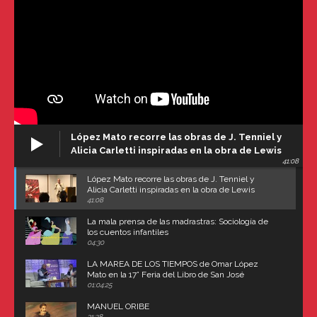
López Mato recorre las obras de J. Tenniel y
Alicia Carletti inspiradas en la obra de Lewis
41:08
Carroll
López Mato recorre las obras de J. Tenniel y
Alicia Carletti inspiradas en la obra de Lewis
Carroll
41:08
La mala prensa de las madrastras: Sociología de
los cuentos infantiles
04:30
LA MAREA DE LOS TIEMPOS de Omar López
Mato en la 17° Feria del Libro de San José
(Uruguay)
01:04:25
MANUEL ORIBE
31:28