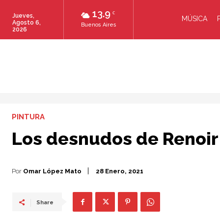
13.9
C
Jueves,
MÚSICA
Agosto 6,
Buenos Aires
2026
PINTURA
Los desnudos de Renoir
Por
Omar López Mato
28 Enero, 2021
Share