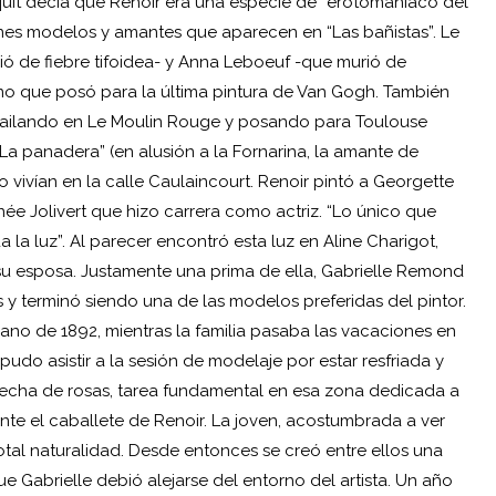
oquit decía que Renoir era una especie de “erotomaníaco del
nes modelos y amantes que aparecen en “Las bañistas”. Le
ió de fiebre tifoidea- y Anna Leboeuf -que murió de
smo que posó para la última pintura de Van Gogh. También
 bailando en Le Moulin Rouge y posando para Toulouse
La panadera” (en alusión a la Fornarina, la amante de
vivían en la calle Caulaincourt. Renoir pintó a Georgette
ée Jolivert que hizo carrera como actriz. “Lo único que
 la luz”. Al parecer encontró esta luz en Aline Charigot,
su esposa. Justamente una prima de ella, Gabrielle Remond
 y terminó siendo una de las modelos preferidas del pintor.
rano de 1892, mientras la familia pasaba las vacaciones en
pudo asistir a la sesión de modelaje por estar resfriada y
secha de rosas, tarea fundamental en esa zona dedicada a
nte el caballete de Renoir. La joven, acostumbrada a ver
otal naturalidad. Desde entonces se creó entre ellos una
ue Gabrielle debió alejarse del entorno del artista. Un año