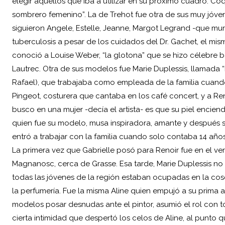
elegir aquellos que iba a utilizar en su próximo cuadro. C
sombrero femenino”. La de Trehot fue otra de sus muy jóve
siguieron Angele, Estelle, Jeanne, Margot Legrand -que mur
tuberculosis a pesar de los cuidados del Dr. Gachet, el mi
conoció a Louise Weber, “la glotona” que se hizo célebre
Lautrec. Otra de sus modelos fue Marie Duplessis, llamada “
Rafael), que trabajaba como empleada de la familia cuando 
Pingeot, costurera que cantaba en los café concert, y a Ren
busco en una mujer -decía el artista- es que su piel encienda
quien fue su modelo, musa inspiradora, amante y después 
entró a trabajar con la familia cuando solo contaba 14 años
La primera vez que Gabrielle posó para Renoir fue en el ve
Magnanosc, cerca de Grasse. Esa tarde,
Marie Duplessis
no 
todas las jóvenes de la región estaban ocupadas en la co
la perfumería. Fue la misma Aline quien empujó a su prima a
modelos posar desnudas ante el pintor, asumió el rol con t
cierta intimidad que despertó los celos de Aline, al punto q