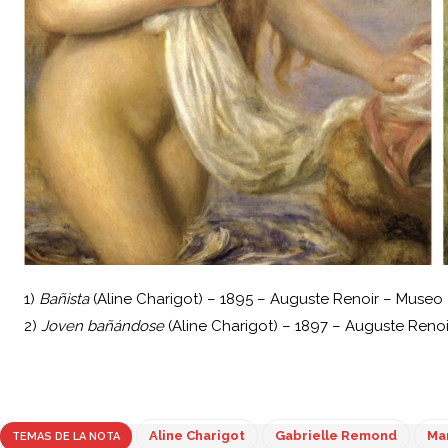
1)
Bañista
(Aline Charigot) – 1895 – Auguste Renoir – Museo d
2)
Joven bañándose
(Aline Charigot) – 1897 – Auguste Reno
Texto extraído del libro
Desnudo de
Mujer
de Omar López Mato.
Aline Charigot
Gabrielle Remond
Mar
TEMAS DE LA NOTA