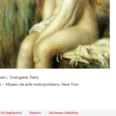
e L´ Orangerie, París.
ir – Museo de arte metropolitano, New York
ie Duplessis
Renoir
Suzanne Valadon