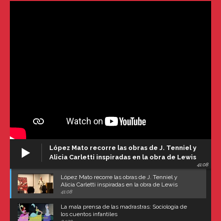
López Mato recorre las obras de J. Tenniel y
Alicia Carletti inspiradas en la obra de Lewis
41:08
Carroll
López Mato recorre las obras de J. Tenniel y
Alicia Carletti inspiradas en la obra de Lewis
Carroll
41:08
La mala prensa de las madrastras: Sociología de
los cuentos infantiles