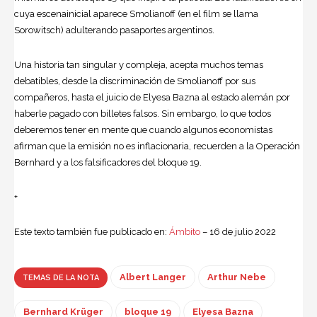
cuya escenainicial aparece Smolianoff (en el film se llama
Sorowitsch) adulterando pasaportes argentinos.
Una historia tan singular y compleja, acepta muchos temas
debatibles, desde la discriminación de Smolianoff por sus
compañeros, hasta el juicio de Elyesa Bazna al estado alemán por
haberle pagado con billetes falsos. Sin embargo, lo que todos
deberemos tener en mente que cuando algunos economistas
afirman que la emisión no es inflacionaria, recuerden a la Operación
Bernhard y a los falsificadores del bloque 19.
+
Este texto también fue publicado en:
Ámbito
– 16 de julio 2022
Albert Langer
Arthur Nebe
TEMAS DE LA NOTA
Bernhard Krüger
bloque 19
Elyesa Bazna