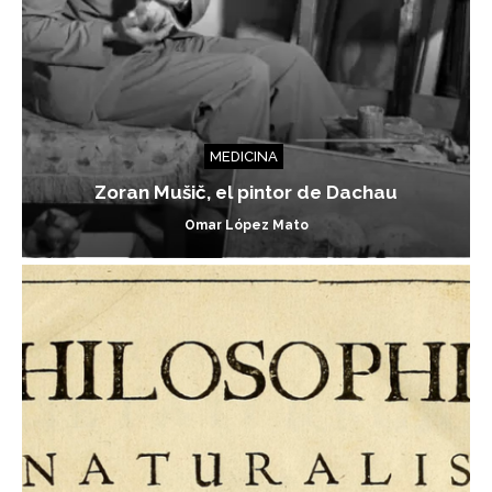
MEDICINA
Zoran Mušič, el pintor de Dachau
Omar López Mato