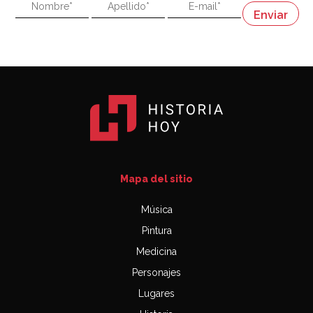
"En política, la estupidez no es una desventaja"
Napoleón
03:06
Mapa del sitio
Música
Pintura
Medicina
Personajes
Lugares