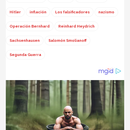
Hitler
inflación
Los falsificadores
nazismo
Operación Bernhard
Reinhard Heydrich
Sachsenhausen
Salomón Smolianoff
Segunda Guerra