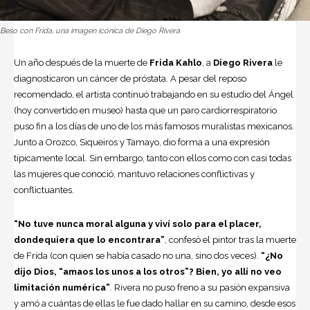
Beso con Frida, una imagen icónica de Diego Rivera
Un año después de la muerte de
Frida Kahlo
, a
Diego Rivera
le
diagnosticaron un cáncer de próstata. A pesar del reposo
recomendado, el artista continuó trabajando en su estudio del Ángel
(hoy convertido en museo) hasta que un paro cardiorrespiratorio
puso fin a los días de uno de los más famosos muralistas mexicanos.
Junto a Orozco, Siqueiros y Tamayo, dio forma a una expresión
típicamente local. Sin embargo, tanto con ellos como con casi todas
las mujeres que conoció, mantuvo relaciones conflictivas y
conflictuantes.
“No tuve nunca moral alguna y viví solo para el placer,
dondequiera que lo encontrara”
, confesó el pintor tras la muerte
de Frida (con quien se había casado no una, sino dos veces).
“¿No
dijo Dios, “amaos los unos a los otros”? Bien, yo allí no veo
limitación numérica”
. Rivera no puso freno a su pasión expansiva
y amó a cuántas de ellas le fue dado hallar en su camino, desde esos