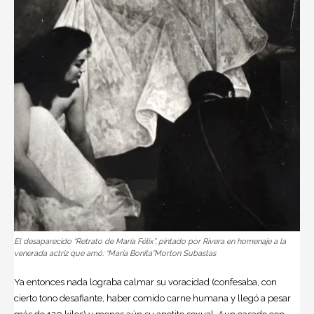
El desaparecido “Retrato de María Félix”, pintado por Rivera en homenaje a la
venerada actriz que amó: “María Bonita”Morton Subastas
Ya entonces nada lograba calmar su voracidad (confesaba, con
cierto tono desafiante, haber comido carne humana y llegó a pesar