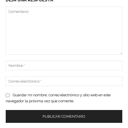
DEJA UNA RESPUESTA
Comentario:
No
Co
ele
Guardar mi nombre, correo electrónico y sitio web en este
navegador la próxima vez que comente.