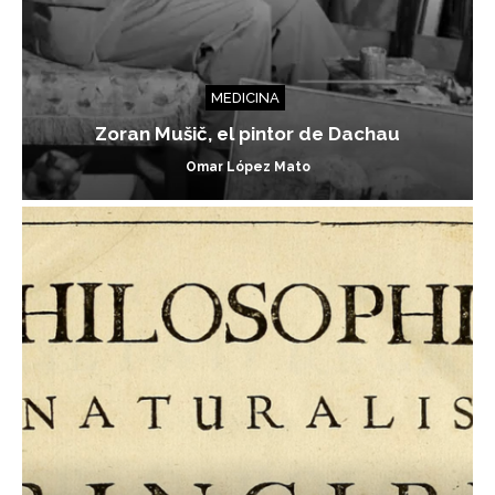
MEDICINA
Zoran Mušič, el pintor de Dachau
Omar López Mato