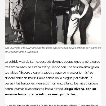
Las leyendas y los rumores de las vidas apasionadas de los artistas son parte de
su legadoMorton Subastas
La sufrida vida de Kahlo, después de once operaciones la pérdida de
tres embarazos, se estaba extinguiendo con una sonrisa amarga en
los labios. “Espero alegre la salida y espero no volver jamás”, se
sinceró antes de morir. Había conocido la alegría y el éxtasis, la
penas y las traiciones, y en esos momentos, tanto los más gloriosos
como los más exasperantes, había estado
Diego Rivera, con su
enorme humanidad e infinitas mezquindades.
“Tuve la suerte de amar a la mujer más maravillosa…”, reconoció el