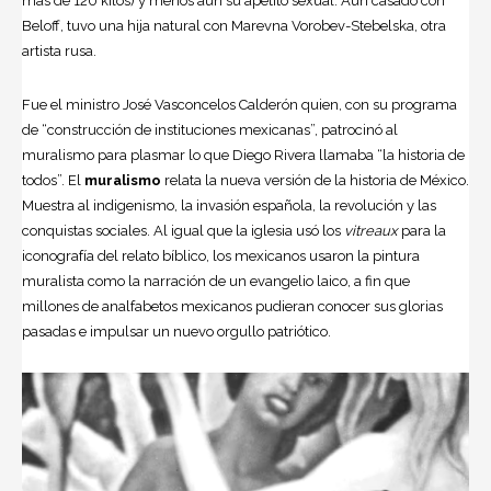
más de 120 kilos) y menos aún su apetito sexual. Aun casado con
Beloff, tuvo una hija natural con Marevna Vorobev-Stebelska, otra
artista rusa.
Fue el ministro José Vasconcelos Calderón quien, con su programa
de “construcción de instituciones mexicanas”, patrocinó al
muralismo para plasmar lo que Diego Rivera llamaba “la historia de
todos”. El
muralismo
relata la nueva versión de la historia de México.
Muestra al indigenismo, la invasión española, la revolución y las
conquistas sociales. Al igual que la iglesia usó los
vitreaux
para la
iconografía del relato bíblico, los mexicanos usaron la pintura
muralista como la narración de un evangelio laico, a fin que
millones de analfabetos mexicanos pudieran conocer sus glorias
pasadas e impulsar un nuevo orgullo patriótico.