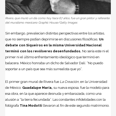
Rivera, que murió un día como hoy hace 67 años, fue un gran pintor y referente
del muralismo mexicano Graphic House/Getty Images
Sin embargo, prevalecían distintas perspectivas entre los artistas,
que no siempre podían deprimirse en discusiones filosóficas.
Un
debate con Siqueiros en la misma Universidad Nacional
terminó con los revólveres desenfundados.
No sería este ni el
primer ni el último enfrentamiento ideológico que terminó en
balacera. México honraba un dicho de Salvador Dalí. “No puedo
soportar a un país que sea más surrealista que yo”.
El primer gran mural de Rivera fue
La Creación
, en la Universidad
de México.
Guadalupe María,
su nueva esposa, fue la modelo para
esa obra, en la que aparece desnuda y embarazada, como una
alusión a “la tierra fecundada”. Las constantes infidelidades con la
fotógrafa
Tina Modotti
llevaron al fin de este segundo matrimonio.