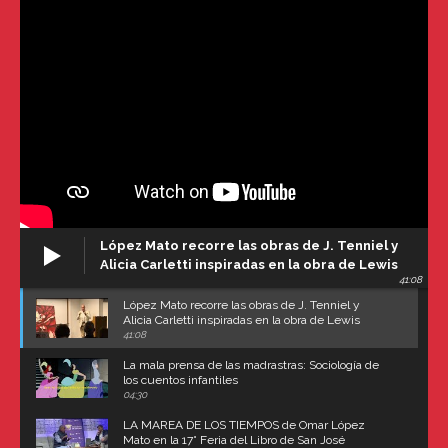
López Mato recorre las obras de J. Tenniel y
Alicia Carletti inspiradas en la obra de Lewis
41:08
Carroll
López Mato recorre las obras de J. Tenniel y
Alicia Carletti inspiradas en la obra de Lewis
Carroll
41:08
La mala prensa de las madrastras: Sociología de
los cuentos infantiles
04:30
LA MAREA DE LOS TIEMPOS de Omar López
Mato en la 17° Feria del Libro de San José