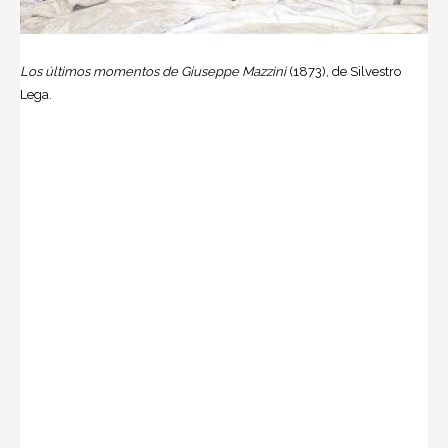
Los últimos momentos de Giuseppe Mazzini
(1873), de Silvestro
Lega.
Fallecimiento
De Lugano, había manifestado el deseo al amigo Dagnino de
trasladarse a Génova, para escribir sus memorias y terminar
sus días en paz. Dagnino fue a buscarle a principios de febrero
y quiso llevarle antes de pasar unos días en su casa de Pisa.
Pero aquí hizo crisis la enfermedad del prócer, que dejó de
existir el 10 de marzo de 1872. Fue llevado a Génova y
solamente entonces, después de cuarenta años de exilio,
como proclamó Carducci, pudo pasar libre por territorio
italiano, para encontrar en su ciudad natal, al lado del cuerpo
de la madre, el lugar anhelado para su extremo reposo. Los
funerales de Mazzini fueron de una extraordinaria