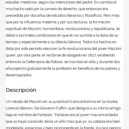
estudiar medicina, según las intenciones del padre. En cambio el
muchacho optó por la carrera de derecho, que entonces era
precedida por dos años de estudios literarios y filosóficos. Pero más
que por la influencia materna y por sus lecturas, la formación
espiritual de Mazzini, humanitaria, revolucionaria y republicana, se
debió a las tristes condiciones en que él vio sumida a la
Italia
de su
tiempo y especialmente a su dilecta Génova. Todos los hechos en
Italia por este periodo reavivan la fe revolucionaria del joven Mazzini
quien, por otra parte, el recibirse de abogado en 1827, existiendo
entonces la Defensoría de Pobres, se inscribió en ella y durante dos
años ejerció gratuitamente la profesión en beneficio de los pobres y
desamparados.
Descripción
Un retrato de Mazzini en su juventud lo encontramos en la novela
Lorenzo Benoni, De Giovanni Fuffini, que designa a su íntimo amigo
bajo el nombre de Fantasio: “Fantasio era el joven mas encantador
que yo haya conocido: tenía un año mas que yo, su cabeza era bien
modelada, espaciosa y bien prominente en la frente, los ojos negros