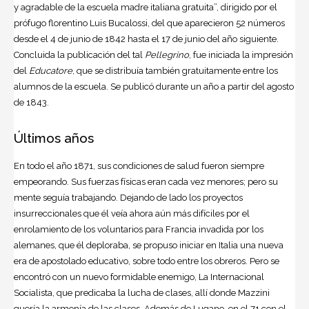
y agradable de la escuela madre italiana gratuita”, dirigido por el
prófugo florentino Luis Bucalossi, del que aparecieron 52 números
desde el 4 de junio de 1842 hasta el 17 de junio del año siguiente.
Concluida la publicación del tal
Pellegrino
, fue iniciada la impresión
del
Educatore
, que se distribuía también gratuitamente entre los
alumnos de la escuela. Se publicó durante un año a partir del agosto
de 1843.
Últimos años
En todo el año 1871, sus condiciones de salud fueron siempre
empeorando. Sus fuerzas físicas eran cada vez menores; pero su
mente seguía trabajando. Dejando de lado los proyectos
insurreccionales que él veía ahora aún más difíciles por el
enrolamiento de los voluntarios para Francia invadida por los
alemanes, que él deploraba, se propuso iniciar en Italia una nueva
era de apostolado educativo, sobre todo entre los obreros. Pero se
encontró con un nuevo formidable enemigo, La Internacional
Socialista, que predicaba la lucha de clases, allí donde Mazzini
quería la armonía de las clases. Además de Lugano, en el 71 con el