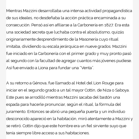
Mientras Mazzini desarrollaba una intensa actividad propagandística
de sus ideales, no desdeñaba la acción práctica encaminada a su
consecución. Pensó así en afiliarse a la Carbonería en 1827. Era esta
una sociedad secreta que luchaba contra el absolutismo, quizás
originariamente desprendimiento de la Masonería cuyo ritual
imitaba, dividiendo su escala jerárquica en nueve grados. Mazzini
fue iniciado en la Carbonería con el primer grado y muy pronto pasó
al segundo con la facultad de agregar cuantos más jóvenes pudiese.
Así fue enviado a Liona para fundar una “Venta”.
A su retorno a Génova, fue llamado al Hotel del Lion Rouge para
iniciar en el segundo grado a un tal mayor Cottin, de Niza o Saboya.
Este pues se arrodilló mientras Mazzini sacaba del bastón una
espada para hacerle pronunciar, según el ritual, la fórmula del
juramento. Entonces se abrió una pequeña puerta y un individuo
desconocido apareció en la habitación, miró atentamente a Mazzini y
se retiró. Cottin dijo que este hombre era un fiel sirviente suyo que
tenía siempre libre acceso a sus habitaciones.