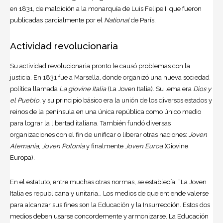
en 1831, de maldición a la monarquía de Luis Felipe I, que fueron
publicadas parcialmente por el
National
de París.
Actividad revolucionaria
Su actividad revolucionaria pronto le causó problemas con la
justicia. En 1831 fue a Marsella, donde organizó una nueva sociedad
política llamada
La giovine Italia
(La Joven Italia). Su lema era
Dios y
el Pueblo
, y su principio básico era la unión de los diversos estados y
reinos de la península en una única república como único medio
para lograr la libertad italiana. También fundó diversas
organizaciones con el fin de unificar o liberar otras naciones:
Joven
Alemania
,
Joven Polonia
y finalmente
Joven Euroa
(Giovine
Europa).
En el estatuto, entre muchas otras normas, se establecía: “La Joven
Italia es republicana y unitaria… Los medios de que entiende valerse
para alcanzar sus fines son la Educación y la Insurrección. Estos dos
medios deben usarse concordemente y armonizarse. La Educación