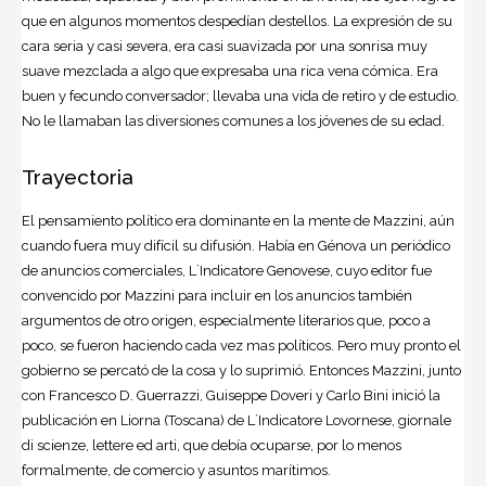
que en algunos momentos despedían destellos. La expresión de su
cara seria y casi severa, era casi suavizada por una sonrisa muy
suave mezclada a algo que expresaba una rica vena cómica. Era
buen y fecundo conversador; llevaba una vida de retiro y de estudio.
No le llamaban las diversiones comunes a los jóvenes de su edad.
Trayectoria
El pensamiento político era dominante en la mente de Mazzini, aún
cuando fuera muy difícil su difusión. Había en Génova un periódico
de anuncios comerciales, L´Indicatore Genovese, cuyo editor fue
convencido por Mazzini para incluir en los anuncios también
argumentos de otro origen, especialmente literarios que, poco a
poco, se fueron haciendo cada vez mas políticos. Pero muy pronto el
gobierno se percató de la cosa y lo suprimió. Entonces Mazzini, junto
con Francesco D. Guerrazzi, Guiseppe Doveri y Carlo Bini inició la
publicación en Liorna (Toscana) de L´Indicatore Lovornese, giornale
di scienze, lettere ed arti, que debía ocuparse, por lo menos
formalmente, de comercio y asuntos marítimos.