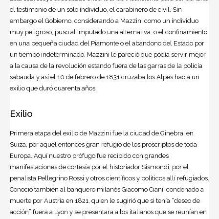
el testimonio de un solo individuo, el carabinero de civil. Sin
embargo el Gobierno, considerando a Mazzini como un individuo
muy peligroso, puso al imputado una alternativa: o el confinamiento
en una pequeña ciudad del Piamonte o el abandono del Estado por
un tiempo indeterminado. Mazzini le pareció que podía servir mejor
a la causa de la revolución estando fuera de las garras de la policía
sabauda y así el 10 de febrero de 1831 cruzaba los Alpes hacia un
exilio que duró cuarenta años.
Exilio
Primera etapa del exilio de Mazzini fue la ciudad de Ginebra, en
Suiza, por aquel entonces gran refugio de los proscriptos de toda
Europa. Aquí nuestro prófugo fue recibido con grandes
manifestaciones de cortesía por el historiador Sismondi, por el
penalista Pellegrino Rossi y otros científicos y políticos allí refugiados.
Conoció también al banquero milanés Giacomo Ciani, condenado a
muerte por Austria en 1821, quien le sugirió que si tenía “deseo de
acción” fuera a Lyon y se presentara a los italianos que se reunían en