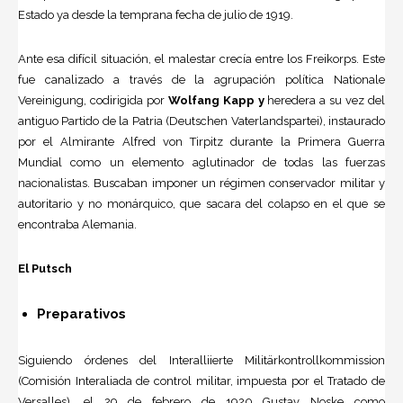
Estado ya desde la temprana fecha de julio de 1919.
Ante esa difícil situación, el malestar crecía entre los Freikorps. Este
fue canalizado a través de la agrupación política Nationale
Vereinigung, codirigida por
Wolfang Kapp y
heredera a su vez del
antiguo Partido de la Patria (Deutschen Vaterlandspartei), instaurado
por el Almirante Alfred von Tirpitz durante la Primera Guerra
Mundial como un elemento aglutinador de todas las fuerzas
nacionalistas. Buscaban imponer un régimen conservador militar y
autoritario y no monárquico, que sacara del colapso en el que se
encontraba Alemania.
El Putsch
Preparativos
Siguiendo órdenes del Interalliierte Militärkontrollkommission
(Comisión Interaliada de control militar, impuesta por el Tratado de
Versalles), el 29 de febrero de 1920 Gustav Noske como