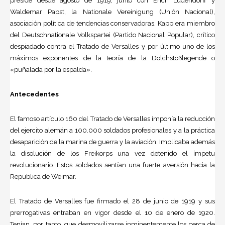
preside desde agosto de 1919, junto con Erich Ludendorff y
Waldemar Pabst, la Nationale Vereinigung (Unión Nacional),
asociación política de tendencias conservadoras. Kapp era miembro
del Deutschnationale Volkspartei (Partido Nacional Popular), crítico
despiadado contra el Tratado de Versalles y por último uno de los
máximos exponentes de la teoría de la
Dolchstoßlegende
o
«puñalada por la espalda».
Antecedentes
El famoso artículo 160 del Tratado de Versalles imponía la reducción
del ejercito alemán a 100.000 soldados profesionales y a la práctica
desaparición de la marina de guerra y la aviación. Implicaba además
la disolución de los Freikorps una vez detenido el ímpetu
revolucionario. Estos soldados sentían una fuerte aversión hacia la
Republica de Weimar.
El Tratado de Versalles fue firmado el 28 de junio de 1919 y sus
prerrogativas entraban en vigor desde el 10 de enero de 1920.
Tenían, por tanto, que desmovilizarse inminentemente los cerca de