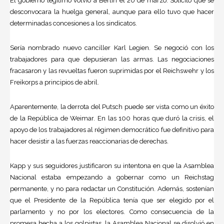
El gobierno legítimo volvió a Berlín el 20 de marzo. Solicitó que se
desconvocara la huelga general, aunque para ello tuvo que hacer
determinadas concesiones a los sindicatos.
Sería nombrado nuevo canciller Karl Legien. Se negoció con los
trabajadores para que depusieran las armas. Las negociaciones
fracasaron y las revueltas fueron suprimidas por el Reichswehr y los
Freikorps a principios de abril.
Aparentemente, la derrota del Putsch puede ser vista como un éxito
de la República de Weimar. En las 100 horas que duró la crisis, el
apoyo de los trabajadores al régimen democrático fue definitivo para
hacer desistir a las fuerzas reaccionarias de derechas.
Kapp y sus seguidores justificaron su intentona en que la Asamblea
Nacional estaba empezando a gobernar como un Reichstag
permanente, y no para redactar un Constitución. Además, sostenían
que el Presidente de la República tenía que ser elegido por el
parlamento y no por los electores. Como consecuencia de la
promesa hecha a los golpistas, la Asamblea Nacional se disolvió en