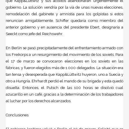
que Kapp&Lüttwtz y sus acólitos abandonaran urgentemente el
gobierno. La solución vendría por la vía de unas nuevas elecciones,
remodelación del gabinete y amnistía para los golpistas si estos
renuncian amigablemente. Schiffer quedaría como miembro del
anterior gobierno y en ausencia del presidente Ebert, designaría a
Seeckt como jefe del Reichswehr.
En Berlín se pasó precipitadamente del enfrentamiento armado con
los Freikorps a un resurgimiento del movimiento de los soviets. Para
el 17 de marzo se convocaron elecciones en los soviets en las
fábricas, y fueron elegidos más de 1.000 delegados. La situación era
tan tensa y desesperada que Kapp&Lüttwitz huyeron, uno a Suecia y
otro a Hungría. Ehrhardt perdió el mando de su brigada y esta quedó
disuelta. Entonces, el Putsch de las 100 horas se disolvió cual
azucarillo en un café, gracias a la determinación de los trabajadores
al luchar por los derechos alcanzados.
Conclusiones