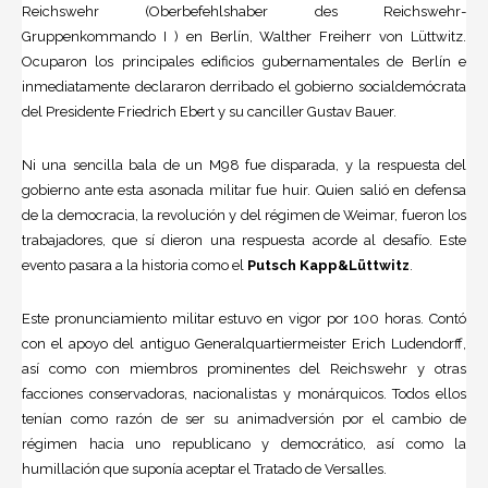
Reichswehr (Oberbefehlshaber des Reichswehr-
Gruppenkommando I ) en Berlín, Walther Freiherr von Lüttwitz.
Ocuparon los principales edificios gubernamentales de Berlín e
inmediatamente declararon derribado el gobierno socialdemócrata
del Presidente Friedrich Ebert y su canciller Gustav Bauer.
Ni una sencilla bala de un M98 fue disparada, y la respuesta del
gobierno ante esta asonada militar fue huir. Quien salió en defensa
de la democracia, la revolución y del régimen de Weimar, fueron los
trabajadores, que sí dieron una respuesta acorde al desafío. Este
evento pasara a la historia como el
Putsch Kapp&
Lüttwitz
.
Este pronunciamiento militar estuvo en vigor por 100 horas. Contó
con el apoyo del antiguo Generalquartiermeister Erich Ludendorff,
así como con miembros prominentes del Reichswehr y otras
facciones conservadoras, nacionalistas y monárquicos. Todos ellos
tenían como razón de ser su animadversión por el cambio de
régimen hacia uno republicano y democrático, así como la
humillación que suponía aceptar el Tratado de Versalles.