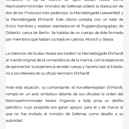
Reichswehrmininister (ministro de Defensa) ordenó la disolución de
dos de los
Freikorps
más poderosos: la Marinebrigade Loewenfeld y
la Marinebrigade Ehrhardt. Este último contaba con un total de
6000 hombres y estaban asentados en el Truppenübungsplatz de
Döberitz, cerca de Berlín. Se trataba de un cuerpo de élite formado
por miembros que habían luchado en Letonia, Múnich y Silesia.
La intención de Gustav Noske era trasferir la Marinebrigade Ehrhardt
al mando original de la comandancia de la marina, con la esperanza
de aprovechar la experiencia de este cuerpo y hacerlo leal al Estado,
no a los intereses de su oficial Hermann Ehrhardt.
Ante esta situación, su comandante, el Korvettenkapitän Ehrhardt,
rompió en un acto simbólico delante de sus oficiales la orden del
Reichswehrmninister Noske. Organizó a toda prisa un desfile
patriótico, cuyo propósito era ganar apoyos, para el 1 de marzo al
que no fue invitado el ministro de Defensa, como desafío a su
autoridad.