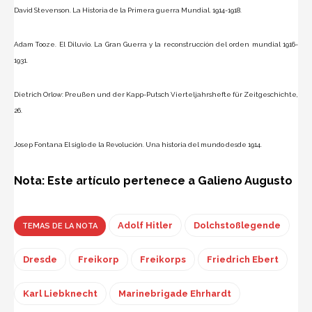
David Stevenson. La Historia de la Primera guerra Mundial. 1914-1918.
Adam Tooze. El Diluvio. La Gran Guerra y la reconstrucción del orden mundial 1916-
1931.
Dietrich Orlow: Preußen und der Kapp-Putsch Vierteljahrshefte für Zeitgeschichte,
26.
Josep Fontana El siglo de la Revolución. Una historia del mundo desde 1914.
Nota: Este artículo pertenece a Galieno Augusto
Adolf Hitler
Dolchstoßlegende
TEMAS DE LA NOTA
Dresde
Freikorp
Freikorps
Friedrich Ebert
Karl Liebknecht
Marinebrigade Ehrhardt