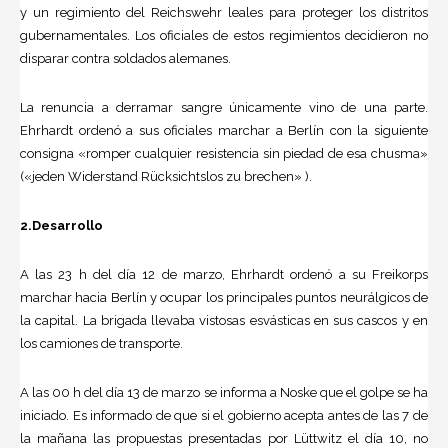
y un regimiento del Reichswehr leales para proteger los distritos
gubernamentales. Los oficiales de estos regimientos decidieron no
disparar contra soldados alemanes.
La renuncia a derramar sangre únicamente vino de una parte.
Ehrhardt ordenó a sus oficiales marchar a Berlín con la siguiente
consigna «romper cualquier resistencia sin piedad de esa chusma»
(«jeden Widerstand Rücksichtslos zu brechen» ).
2.Desarrollo
A las 23 h del día 12 de marzo, Ehrhardt ordenó a su Freikorps
marchar hacia Berlín y ocupar los principales puntos neurálgicos de
la capital. La brigada llevaba vistosas esvásticas en sus cascos y en
los camiones de transporte.
A las 00 h del día 13 de marzo se informa a Noske que el golpe se ha
iniciado. Es informado de que si el gobierno acepta antes de las 7 de
la mañana las propuestas presentadas por Lüttwitz el día 10, no