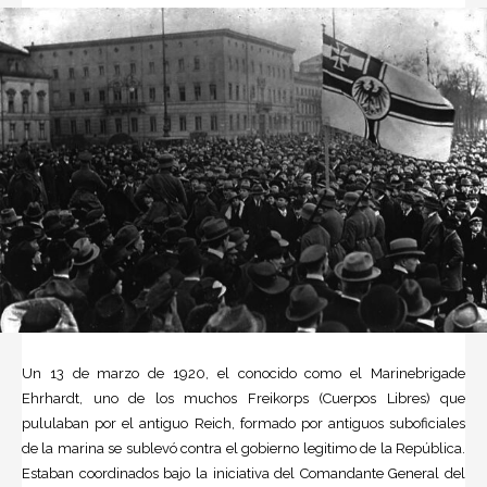
Un 13 de marzo de 1920, el conocido como el Marinebrigade
Ehrhardt, uno de los muchos
Freikorp
s (Cuerpos Libres) que
pululaban por el antiguo Reich, formado por antiguos suboficiales
de la marina se sublevó contra el gobierno legitimo de la República.
Estaban coordinados bajo la iniciativa del Comandante General del