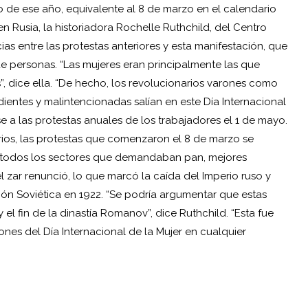
ro de ese año, equivalente al 8 de marzo en el calendario
en Rusia, la historiadora Rochelle Ruthchild, del Centro
ias entre las protestas anteriores y esta manifestación, que
de personas. “Las mujeres eran principalmente las que
s”, dice ella. “De hecho, los revolucionarios varones como
ientes y malintencionadas salían en este Día Internacional
e a las protestas anuales de los trabajadores el 1 de mayo.
narios, las protestas que comenzaron el 8 de marzo se
de todos los sectores que demandaban pan, mejores
l zar renunció, lo que marcó la caída del Imperio ruso y
ión Soviética en 1922. “Se podría argumentar que estas
el fin de la dinastía Romanov”, dice Ruthchild. “Esta fue
es del Día Internacional de la Mujer en cualquier