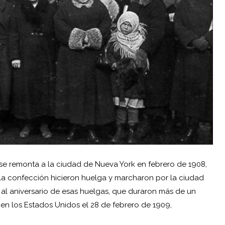
r se remonta a la ciudad de Nueva York en febrero de 1908,
 la confección hicieron huelga y marcharon por la ciudad
 al aniversario de esas huelgas, que duraron más de un
 en los Estados Unidos el 28 de febrero de 1909,