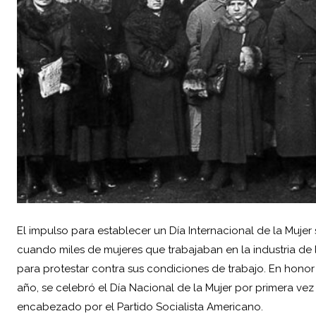
El impulso para establecer un Día Internacional de la Muje
cuando miles de mujeres que trabajaban en la industria de
para protestar contra sus condiciones de trabajo. En honor
año, se celebró el Día Nacional de la Mujer por primera vez
encabezado por el Partido Socialista Americano.