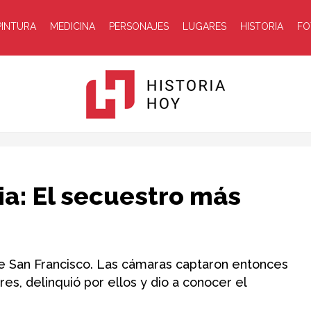
PINTURA
MEDICINA
PERSONAJES
LUGARES
HISTORIA
FO
Historia
nia: El secuestro más
de San Francisco. Las cámaras captaron entonces
es, delinquió por ellos y dio a conocer el
Hoy