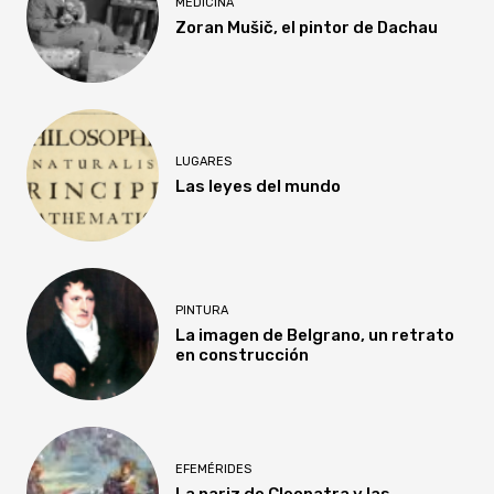
MEDICINA
Zoran Mušič, el pintor de Dachau
LUGARES
Las leyes del mundo
PINTURA
La imagen de Belgrano, un retrato
en construcción
EFEMÉRIDES
La nariz de Cleopatra y las