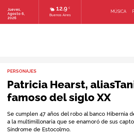
12.9
C
Jueves,
MÚSICA
Agosto 6,
Buenos Aires
2026
PERSONAJES
Patricia Hearst, aliasTa
famoso del siglo XX
Se cumplen 47 años del robo al banco Hibernia 
a la multimillonaria que se enamoró de sus captor
Síndrome de Estocolmo.