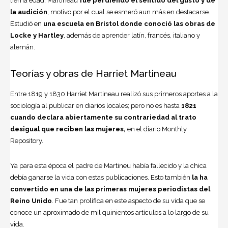
tierna edad, Martineau
fue perdiendo el sentido del gusto y de
la audición
; motivo por el cual se esmeró aun más en destacarse.
Estudió en
una escuela en Bristol donde conoció las obras de
Locke y Hartley
, además de aprender latín, francés, italiano y
alemán.
Teorías y obras de Harriet Martineau
Entre 1819 y 1830 Harriet Martineau realizó sus primeros aportes a la
sociología al publicar en diarios locales; pero no es hasta
1821
cuando declara abiertamente su contrariedad al trato
desigual que reciben las mujeres,
en el diario Monthly
Repository.
Ya para esta época el padre de Martineu había fallecido y la chica
debía ganarse la vida con estas publicaciones. Esto también
la ha
convertido en una de las primeras mujeres periodistas del
Reino Unido
. Fue tan prolífica en este aspecto de su vida que se
conoce un aproximado de mil quinientos artículos a lo largo de su
vida.