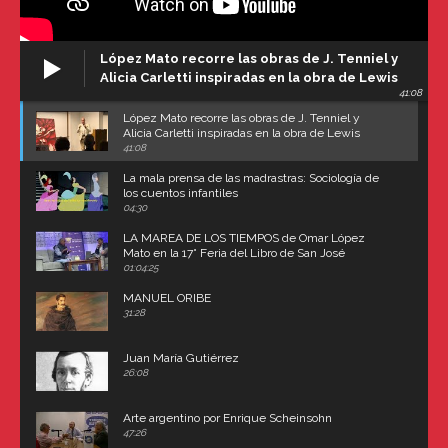
López Mato recorre las obras de J. Tenniel y
Alicia Carletti inspiradas en la obra de Lewis
41:08
Carroll
López Mato recorre las obras de J. Tenniel y
Alicia Carletti inspiradas en la obra de Lewis
Carroll
41:08
La mala prensa de las madrastras: Sociología de
los cuentos infantiles
04:30
LA MAREA DE LOS TIEMPOS de Omar López
Mato en la 17° Feria del Libro de San José
(Uruguay)
01:04:25
MANUEL ORIBE
31:28
Juan María Gutiérrez
26:08
Arte argentino por Enrique Scheinsohn
47:26