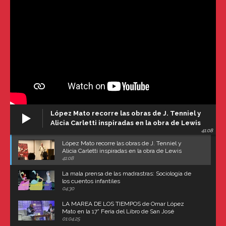
López Mato recorre las obras de J. Tenniel y
Alicia Carletti inspiradas en la obra de Lewis
41:08
Carroll
López Mato recorre las obras de J. Tenniel y
Alicia Carletti inspiradas en la obra de Lewis
Carroll
41:08
La mala prensa de las madrastras: Sociología de
los cuentos infantiles
04:30
LA MAREA DE LOS TIEMPOS de Omar López
Mato en la 17° Feria del Libro de San José
(Uruguay)
01:04:25