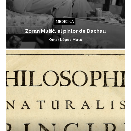
MEDICINA
Zoran Mušič, el pintor de Dachau
Omar López Mato