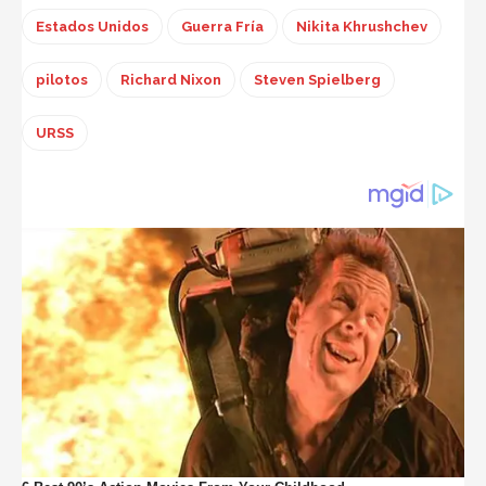
Estados Unidos
Guerra Fría
Nikita Khrushchev
pilotos
Richard Nixon
Steven Spielberg
URSS