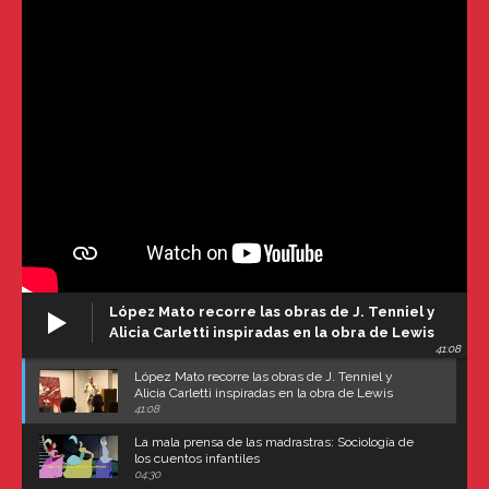
López Mato recorre las obras de J. Tenniel y
Alicia Carletti inspiradas en la obra de Lewis
41:08
Carroll
López Mato recorre las obras de J. Tenniel y
Alicia Carletti inspiradas en la obra de Lewis
Carroll
41:08
La mala prensa de las madrastras: Sociología de
los cuentos infantiles
04:30