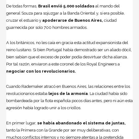
De todas formas,
Brasil envió 5.000 soldados
al mando del
general Souza para sojuzgar a la Banda Oriental y, si era posible,
cruzar el estuario y
apoderarse de Buenos Aires,
ciudad
guarnecida por solo 700 hombres armados.
A los británicos, no les caía en gracia esta actitud expansionista del
reino lusitano. Si bien Portugal había demostrado ser un aliado dócil,
bien sabían que el exceso de poder podía desvirtuar dicha alianza.
Por tal razón, enviaron a este coronel de los Royal Engineers a
negociar con los revolucionarios.
Cuando Rademaker atracó en Buenos Aires, las relaciones entre los
revolucionarios estaba
lejos de la armonía
. La ciudad había sido
bombardeada por la flota española pocos días antes, pero ni aún esta
agresión había logrado unir a los criollos.
En primer lugar,
se había abandonado el sistema de juntas,
tanto la Primera con la Grande por ser muy deliberativas, con
muchos conflictos internos y no siempre atentas a la pretendida