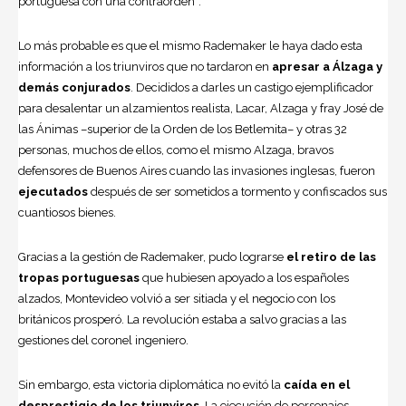
portuguesa con una contraorden”.
Lo más probable es que el mismo Rademaker le haya dado esta
información a los triunviros que no tardaron en
apresar a Álzaga y
demás conjurados
. Decididos a darles un castigo ejemplificador
para desalentar un alzamientos realista, Lacar, Alzaga y fray José de
las Ánimas –superior de la Orden de los Betlemita– y otras 32
personas, muchos de ellos, como el mismo Alzaga, bravos
defensores de Buenos Aires cuando las invasiones inglesas, fueron
ejecutados
después de ser sometidos a tormento y confiscados sus
cuantiosos bienes.
Gracias a la gestión de Rademaker, pudo lograrse
el retiro de las
tropas portuguesas
que hubiesen apoyado a los españoles
alzados, Montevideo volvió a ser sitiada y el negocio con los
británicos prosperó. La revolución estaba a salvo gracias a las
gestiones del coronel ingeniero.
Sin embargo, esta victoria diplomática no evitó la
caída en el
desprestigio de los triunviros
. La ejecución de personajes