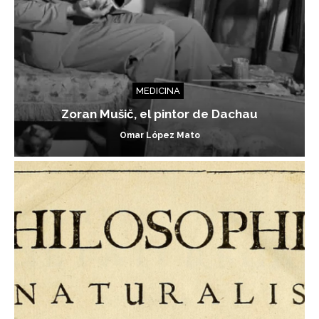
MEDICINA
Zoran Mušič, el pintor de Dachau
Omar López Mato