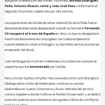
apoyaron la destitución del Primer Triunvirato.
Nicolás Rodríguez
Peña, Antonio Álvarez Jonte y Juan José Paso
conformaron el
Segundo Triunvirato, votado solo por 184 vecinos.
Las aspiraciones de Carlota de reinar sobre el Río de la Plata fueron
desvaneciéndose hasta desaparecer cuando su hermano
Fernando
VII recuperó el trono de España
en 1814. Lo que no desapareció
fueron las desavenencias conyugales, las cuales empeoraron
cuando debieron volver a Portugal y su hijo Pedro se hizo proclamar
emperador del Brasil.
Juan de Braganza murió en misteriosas circunstancias, aunque se
sospecha que fue
envenenado
por Carlota.
Percy Clinton Sydney Smythe, más conocido como Lord Strangford,
ideólogo de la misión de Rademaker, continuó su carrera
diplomática en Suecia, Dinamarca y Rusia. Retirado del servicio,
volvió a Inglaterra donde militó en el Partido Conservador y se dedicó
a escribir poemas que merecieron las agudas críticas de Lord Byron.