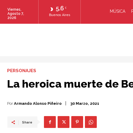
5.6
C
Viernes,
MÚSICA
Agosto 7,
Buenos Aires
2026
PERSONAJES
La heroica muerte de B
Por
Armando Alonso Piñeiro
30 Marzo, 2021
Share