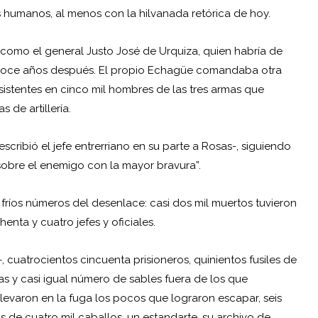
 humanos, al menos con la hilvanada retórica de hoy.
, como el general Justo José de Urquiza, quien habría de
, doce años después. El propio Echagüe comandaba otra
nsistentes en cinco mil hombres de las tres armas que
 de artillería.
scribió el jefe entrerriano en su parte a Rosas-, siguiendo
sobre el enemigo con la mayor bravura”.
 fríos números del desenlace: casi dos mil muertos tuvieron
nta y cuatro jefes y oficiales.
cuatrocientos cincuenta prisioneros, quinientos fusiles de
olas y casi igual número de sables fuera de los que
levaron en la fuga los pocos que lograron escapar, seis
más de cuatro mil caballos, un estandarte, su archivo de