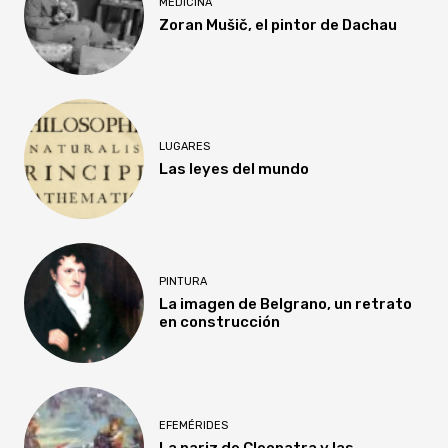
MEDICINA
Zoran Mušič, el pintor de Dachau
LUGARES
Las leyes del mundo
PINTURA
La imagen de Belgrano, un retrato
en construcción
EFEMÉRIDES
La nariz de Cleopatra y las