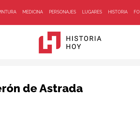
PINTURA
MEDICINA
PERSONAJES
LUGARES
HISTORIA
FO
Historia
erón de Astrada
Hoy