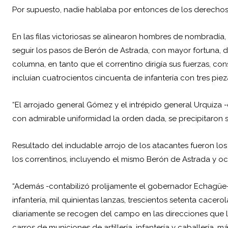
Por supuesto, nadie hablaba por entonces de los derechos
En las filas victoriosas se alinearon hombres de nombradía
seguir los pasos de Berón de Astrada, con mayor fortuna
columna, en tanto que el correntino dirigía sus fuerzas, co
incluían cuatrocientos cincuenta de infantería con tres piezas
“El arrojado general Gómez y el intrépido general Urquiza -e
con admirable uniformidad la orden dada, se precipitaron 
Resultado del indudable arrojo de los atacantes fueron los
los correntinos, incluyendo el mismo Berón de Astrada y oche
“Además -contabilizó prolijamente el gobernador Echagüe-, 
infantería, mil quinientas lanzas, trescientos setenta cacer
diariamente se recogen del campo en las direcciones que l
carros de municiones de artillería, infantería y caballería, 