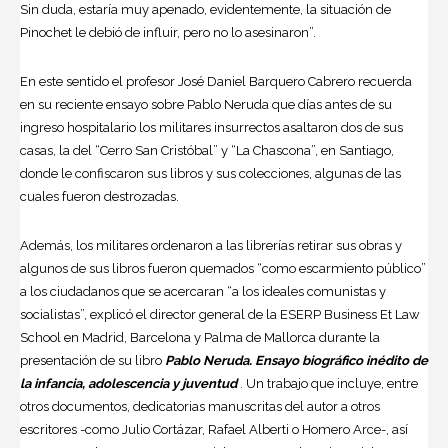
Sin duda, estaría muy apenado, evidentemente, la situación de
Pinochet le debió de influir, pero no lo asesinaron”.
En este sentido el profesor José Daniel Barquero Cabrero recuerda
en su reciente ensayo sobre Pablo Neruda que días antes de su
ingreso hospitalario los militares insurrectos asaltaron dos de sus
casas, la del “Cerro San Cristóbal” y “La Chascona”, en Santiago,
donde le confiscaron sus libros y sus colecciones, algunas de las
cuales fueron destrozadas.
Además, los militares ordenaron a las librerías retirar sus obras y
algunos de sus libros fueron quemados “como escarmiento público”
a los ciudadanos que se acercaran “a los ideales comunistas y
socialistas”, explicó el director general de la ESERP Business Et Law
School en Madrid, Barcelona y Palma de Mallorca durante la
presentación de su libro
Pablo Neruda. Ensayo biográfico inédito de
la infancia, adolescencia y juventud
. Un trabajo que incluye, entre
otros documentos, dedicatorias manuscritas del autor a otros
escritores -como Julio Cortázar, Rafael Alberti o Homero Arce-, así