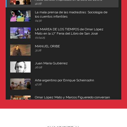
Carroll
41:08
La mala prensa de las madrastras: Sociología de
los cuentos infantiles
04:30
LA MAREA DE LOS TIEMPOS de Omar López
Mato en la 17° Feria del Libro de San José
(Uruguay)
01:04:25
MANUEL ORIBE
31:28
Juan María Gutiérrez
26:08
Arte argentino por Enrique Scheinsohn
47:26
Omar López Mato y Marcos Figueredo conversan
sobre: Revolución de Lavalle y fusilamiento de
Dorrego
16:42
El historiador y editor argentino, Ricardo de Titto,
hablando de el Manco Paz (José María Paz)
48:03