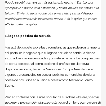
Puedo escribir los versos más tristes esta noche / Escribir, por
ejemplo: «La noche está estrellada, y tiritan, azules, los astros, a lo
lejos» / El viento de la noche gira en el cielo y canta / Puedo
escribir los versos más tristes esta noche / Yo la quise, y a veces
ella también me quiso.
El legado poético de Neruda
Más allá del debate sobre las circunstancias que rodearon la muerte
del poeta, es innegable que el legado nerudiano continúa siendo
estudiado en las universidades y un referente para los compositores
de obras poéticas, tal como sostiene el profesor de Literatura
Hispanoamericana, Javier de Navascués. “Lo que Neruda fue en
algunos libros anticipa un poco a los éxitos comerciales de cierta
poesía de hoy”, dice en alusión a poetas como Marwan o Loreto
Sesma.
Pero en contraste con la más popular de sus obras –
Veinte poemas
de amor y una canción desesperada
-, que el chileno escribió con 18