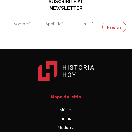
SUSCRIBITE AL
"En política, la estupidez no es una desventaja"
NEWSLETTER
02:58
"En política, la estupidez no es una desventaja"
Napoleón
03:06
Mapa del sitio
Música
Pintura
Medicina