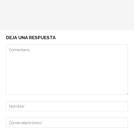
DEJA UNA RESPUESTA
Comentario:
No
Co
ele