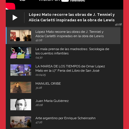
López Mato recorre las obras de J. Tenniel y
Alicia Carletti inspiradas en la obra de Lewis
41:08
Carroll
López Mato recorre las obras de J. Tenniel y
Alicia Carletti inspiradas en la obra de Lewis
Carroll
41:08
La mala prensa de las madrastras: Sociología de
los cuentos infantiles
04:30
LA MAREA DE LOS TIEMPOS de Omar López
Mato en la 17° Feria del Libro de San José
(Uruguay)
01:04:25
MANUEL ORIBE
31:28
Juan María Gutiérrez
26:08
Arte argentino por Enrique Scheinsohn
47:26