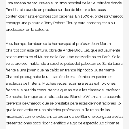
Esta escena transcurre en el mismo hospital de la Salpêtrière donde
Pinel había puesto en práctica su idea de liberar a los locos,
contenidos hasta entonces con cadenas. En 1870 el profesor Charcot
encargó una pintura a Tony Robert Fleury para homenajear a su
predecesor en la cátedra.
A su tiempo, también se lo homenajeó al profesor
Jean Martin
Charcot
con esta pintura, obra de André Brouillet, que actualmente
se encuentra en el Museo de la Facultad de Medicina en París. Se lo
ve al profesor hablando a sus discípulos del pabellón de Santa Laura
frente a una joven que ha caído en trance hipnótico. Justamente,
Charcot propugnaba la utilización de esta técnica en pacientes
afectadas de
histeria
. Muchas veces recurría a estas exhibiciones
frente a la nutrida concurrencia que asistía a las clases del profesor.
De hecho, la mujer aquí retratada era Blanche Wittman, la paciente
preferida de Charcot, que se prestaba para estas demostraciones, lo
que la convertía en una histérica profesional o “la reina de las
histéricas”, como le decían. La presencia de Blanche otorgaba a estas
presentaciones poco rigor científico y algo de espectáculo circense