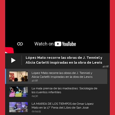
López Mato recorre las obras de J. Tenniel y
Alicia Carletti inspiradas en la obra de Lewis
41:08
Carroll
López Mato recorre las obras de J. Tenniel y
Alicia Carletti inspiradas en la obra de Lewis
Carroll
41:08
La mala prensa de las madrastras: Sociología de
los cuentos infantiles
04:30
LA MAREA DE LOS TIEMPOS de Omar López
Mato en la 17° Feria del Libro de San José
(Uruguay)
01:04:25