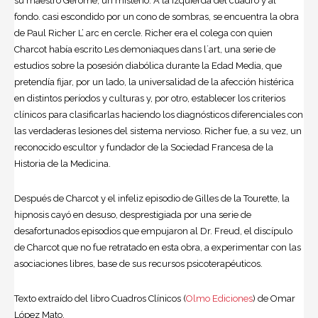
su maestro Gerôme, un misterio. A la izquierda del cuadro y al
fondo. casi escondido por un cono de sombras, se encuentra la obra
de Paul Richer L’ arc en cercle. Richer era el colega con quien
Charcot había escrito Les demoniaques dans l´art, una serie de
estudios sobre la posesión diabólica durante la Edad Media, que
pretendía fijar, por un lado, la universalidad de la afección histérica
en distintos períodos y culturas y, por otro, establecer los criterios
clínicos para clasificarlas haciendo los diagnósticos diferenciales con
las verdaderas lesiones del sistema nervioso. Richer fue, a su vez, un
reconocido escultor y fundador de la Sociedad Francesa de la
Historia de la Medicina.
Después de Charcot y el infeliz episodio de Gilles de la Tourette, la
hipnosis
cayó en desuso, desprestigiada por una serie de
desafortunados episodios que empujaron al Dr. Freud, el discípulo
de Charcot que no fue retratado en esta obra, a experimentar con las
asociaciones libres, base de sus recursos psicoterapéuticos.
Texto extraído del libro Cuadros Clínicos (
Olmo Ediciones
) de Omar
López Mato.