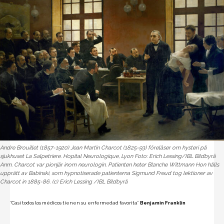
Andre Brouillet (1857-1920) Jean Martin Charcot (1825-93) föreläser om hysteri på
sjukhuset La Salpetriere. Hopital Neurologique, Lyon Foto: Erich Lessing/IBL Bildbyrå
Anm. Charcot var pionjär inom neurologin. Patienten heter Blanche Wittmann Hon hålls
upprätt av Babinski, som hypnotiserade patienterna Sigmund Freud tog lektioner av
Charcot in 1885-86. (c) Erich Lessing /IBL Bildbyrå
“Casi todos los médicos tienen su enfermedad favorita”
Benjamin Franklin