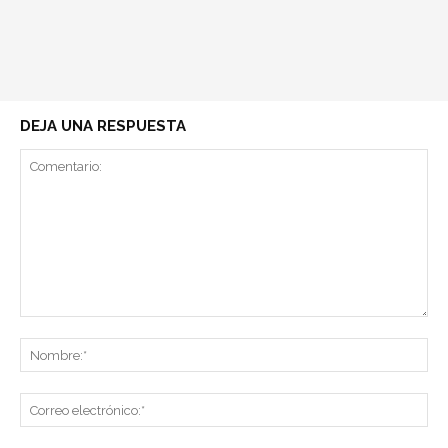
DEJA UNA RESPUESTA
Comentario:
No
Co
ele