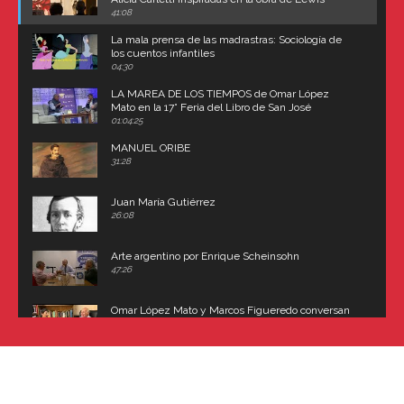
Carroll
41:08
La mala prensa de las madrastras: Sociología de
los cuentos infantiles
04:30
LA MAREA DE LOS TIEMPOS de Omar López
Mato en la 17° Feria del Libro de San José
(Uruguay)
01:04:25
MANUEL ORIBE
31:28
Juan María Gutiérrez
26:08
Arte argentino por Enrique Scheinsohn
47:26
Omar López Mato y Marcos Figueredo conversan
sobre: Revolución de Lavalle y fusilamiento de
Dorrego
16:42
El historiador y editor argentino, Ricardo de Titto,
hablando de el Manco Paz (José María Paz)
48:03