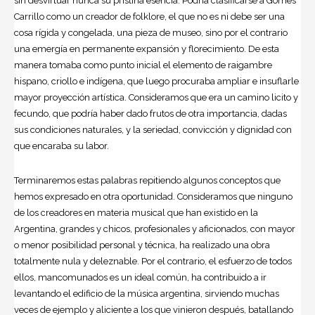
sin desvirtuar nunca su prístina esencia. Podría clasificarse a Gomes
Carrillo como un creador de folklore, el que no es ni debe ser una
cosa rígida y congelada, una pieza de museo, sino por el contrario
una emergía en permanente expansión y florecimiento. De esta
manera tomaba como punto inicial el elemento de raigambre
hispano, criollo e indígena, que luego procuraba ampliar e insuflarle
mayor proyección artística. Consideramos que era un camino licito y
fecundo, que podría haber dado frutos de otra importancia, dadas
sus condiciones naturales, y la seriedad, convicción y dignidad con
que encaraba su labor.
Terminaremos estas palabras repitiendo algunos conceptos que
hemos expresado en otra oportunidad. Consideramos que ninguno
de los creadores en materia musical que han existido en la
Argentina, grandes y chicos, profesionales y aficionados, con mayor
o menor posibilidad personal y técnica, ha realizado una obra
totalmente nula y deleznable. Por el contrario, el esfuerzo de todos
ellos, mancomunados es un ideal común, ha contribuido a ir
levantando el edificio de la música argentina, sirviendo muchas
veces de ejemplo y aliciente a los que vinieron después, batallando