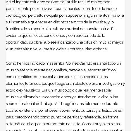
Así el ingente esfuerzo de Gómez Carrillo resultó malogrado
parcialmente por motivos circunstanciales, sobre todo de índole
cronológico, pero ello no quita por supuesto ningún merito ni valor a
su incansable quehacer en distintos campos de la música, y lo
fructífero de su aporte a la cultura musical de nuestra patria. Es
evidente que en otras condiciones y con otro sentido de la
oportunidad, su obra hubiese alcanzado una difusión mucho mayor
y un mas alto nivel el prestigio de su personalidad artística.
Como hemos indicado mas arriba, Gómez Carrillo era ante todo un
músico esencialmente nacionalista, tanto en el aspecto artístico
como científico, que buscaba siempre su inspiración en los
elementos telúricos, los que luego eran objeto de una investigación y
estudio exhaustivos. Era un musicólogo que realmente sabia
música, aplicando sus conocimientos y autoridad en la disciplina
sobre el material de trabajo. Así bregó incansablemente, durante
toda su existencia, por el desenvolvimiento cultural y artístico de su
país, pero tomando como punto de partida y referencia, en forma
sistemática, el aspecto puramente nativista. Como muy bien se ha
sostenido, “aspiraba a expresar lo nacional a través de lo regional, y