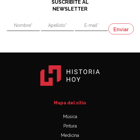
SUSCRIBITE AL
"En política, la estupidez no es una desventaja"
NEWSLETTER
02:58
"En política, la estupidez no es una desventaja"
Napoleón
03:06
Mapa del sitio
Música
Pintura
Medicina