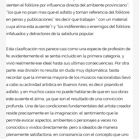
sienten el
folklore
por influencia directa del ambiente provinciano”;
“los que no pisan mas que el asfalto y toman referencia del folklore
en penas y publicaciones” (es decir que trabajan ” con un material
cuya alma esta ausente”) y “los indiferentes o enemigos del folklore,
infatuados y detractores de la sabiduría popular.
Esta clasificación nos parece casi como una especie de profesión de
fe; evidentemente el se sentía incluido en la primera categoría, y
vivió realmente ese ideal hasta sus ultimas consecuencias. Por otra
parte, esa división no resulta sin duda muy diplomática; basta
recordar que la inmensa mayoría de los músicos nacionalistas llevó
a cabo su actividad artística en Buenos Aires, es decir pisando el
asfalto, y en muchos casos no puede hablarse de que en sus obras
este ausente el alma, ya que son el resultado de una convicción
profunda. Una de las condiciones fundamentales del artista creador
reside precisamente en la imaginación, el sentimiento que le
permite evocar aspectos, ambientes o personajes a veces no
conocidos o vividos directamente, pero si ideados de manera
plenamente satisfactoria, en consonancia con el concepto que uno