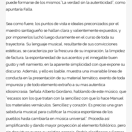
puede formarse de los mismos.”La verdad sin la autenticidad”, como
apuntaría Falla.
Sea como fuere, los puntos de vista e ideales preconizados por el
maestro santiagueño se hallan clara y valientemente expuestos, y
por imponerlos luchó luego duramente en el curso de toda su
trayectoria. Su lenguaje musical, resultante de sus convicciones
estéticas, se caracteriza por la frescura de su inspiración, la limpidez
de factura, la espontaneidad de sus acentos y el innegable buen
gusto y refi namiento, en la aparente simplicidad con que expone su
discurso. Además, y ello es loable, muestra una invariable línea de
conducta en la presentación de su material temático, exento de toda
impureza y de todo elemento extraño a su mas autentica
idiosincrasia. Señala Alberto Giordano, hablando de este músico, que
“escasos son los que tratan con la sencillez con que lo hace Manuel
los materiales vernáculos. Sencillez y corazón. Es preciso una gran
sabiduría musical para cultificar la música espontánea de los
pueblos hasta cambiarla en música universal”. Procedía así
amplificando y dando mayor proyección al elemento folklórico, pero