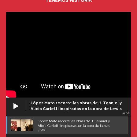
TENEMOS HISTORIA
López Mato recorre las obras de J. Tenniel y
Alicia Carletti inspiradas en la obra de Lewis
41:08
Carroll
López Mato recorre las obras de J. Tenniel y
Alicia Carletti inspiradas en la obra de Lewis
Carroll
41:08