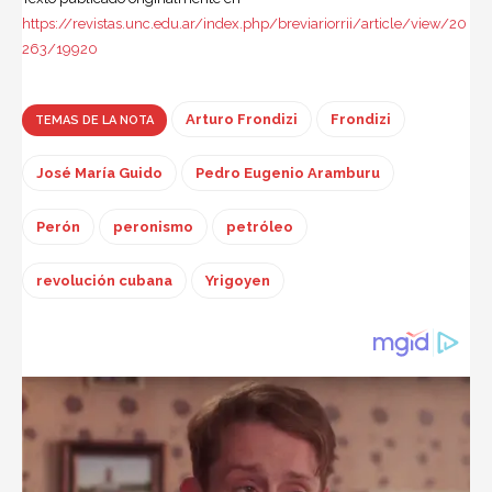
https://revistas.unc.edu.ar/index.php/breviariorrii/article/view/20
263/19920
Arturo Frondizi
Frondizi
TEMAS DE LA NOTA
José María Guido
Pedro Eugenio Aramburu
Perón
peronismo
petróleo
revolución cubana
Yrigoyen