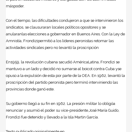
máspoder.
Con el tiempo, las dificultades condujeron a que se intervinieron los
sindicatos, se clausuraran locales políticos opositores y se
anularanlas elecciones a gobernador en Buenos Aires. Con la Ley de
Amnistía, Frondizipermitió a los líderes peronistas retomar las
actividades sindicales pero no levantó la proscripción
En1959, la revolución cubana sacudió AméricaLatina, Frondizi se
mantuvo a un lado y decidió no sumarse al boicot contra Cuba yse
opuso a la expulsión de esta por parte de la OEA. En 1962, levantó la
proscripción del partido peronista pero terminó interviniendo las
provincias donde ganó este.
Su gobierno llegó a su fin en 1962. La presión militar lo obligóa
renunciar y asumió el poder su vice-presidente,
José María Guido
,
Frondizi fue detenido y llevado a la Isla Martin García.
Texto publicado originalmente en