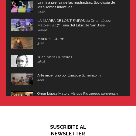
La mala prensa de las madrastras: Sociología de
los cuentos infantiles
04:30
LA MAREA DE LOS TIEMPOS de Omar López
Mato en la 17° Feria del Libro de San José
(Uruguay)
01:04:25
MANUEL ORIBE
31:28
Juan María Gutiérrez
26:08
Arte argentino por Enrique Scheinsohn
47:26
Omar López Mato y Marcos Figueredo conversan
sobre: Revolución de Lavalle y fusilamiento de
Dorrego
16:42
El historiador y editor argentino, Ricardo de Titto,
hablando de el Manco Paz (José María Paz)
48:03
SUSCRIBITE AL
"En política, la estupidez no es una desventaja"
NEWSLETTER
02:58