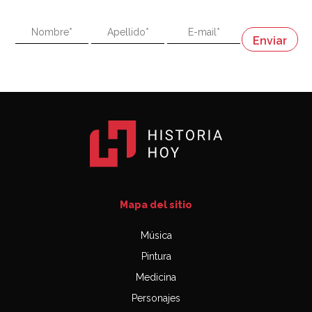
"En política, la estupidez no es una desventaja"
Napoleón
03:06
Mapa del sitio
Música
Pintura
Medicina
Personajes