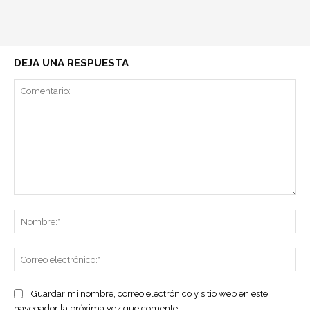
DEJA UNA RESPUESTA
Comentario:
No
Co
ele
Guardar mi nombre, correo electrónico y sitio web en este
navegador la próxima vez que comente.