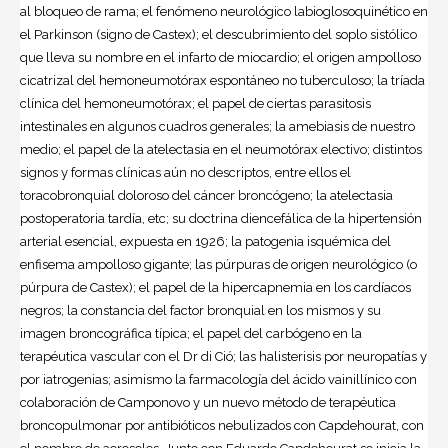
al bloqueo de rama; el fenómeno neurológico labioglosoquinético en
el Parkinson (signo de Castex); el descubrimiento del soplo sistólico
que lleva su nombre en el infarto de miocardio; el origen ampolloso
cicatrizal del hemoneumotórax espontáneo no tuberculoso; la tríada
clínica del hemoneumotórax; el papel de ciertas parasitosis
intestinales en algunos cuadros generales; la amebiasis de nuestro
medio; el papel de la atelectasia en el neumotórax electivo; distintos
signos y formas clínicas aún no descriptos, entre ellos el
toracobronquial doloroso del cáncer broncógeno; la atelectasia
postoperatoria tardía, etc; su doctrina diencefálica de la hipertensión
arterial esencial, expuesta en 1926; la patogenia isquémica del
enfisema ampolloso gigante; las púrpuras de origen neurológico (o
púrpura de Castex); el papel de la hipercapnemia en los cardíacos
negros; la constancia del factor bronquial en los mismos y su
imagen broncográfica típica; el papel del carbógeno en la
terapéutica vascular con el Dr di Ció; las halisterisis por neuropatías y
por iatrogenias; asimismo la farmacología del ácido vainillínico con
colaboración de Camponovo y un nuevo método de terapéutica
broncopulmonar por antibióticos nebulizados con Capdehourat, con