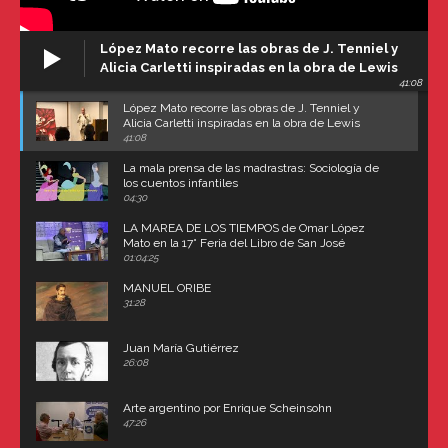
López Mato recorre las obras de J. Tenniel y
Alicia Carletti inspiradas en la obra de Lewis
41:08
Carroll
López Mato recorre las obras de J. Tenniel y
Alicia Carletti inspiradas en la obra de Lewis
Carroll
41:08
La mala prensa de las madrastras: Sociología de
los cuentos infantiles
04:30
LA MAREA DE LOS TIEMPOS de Omar López
Mato en la 17° Feria del Libro de San José
(Uruguay)
01:04:25
MANUEL ORIBE
31:28
Juan María Gutiérrez
26:08
Arte argentino por Enrique Scheinsohn
47:26