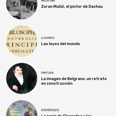
MEDICINA
Zoran Mušič, el pintor de Dachau
LUGARES
Las leyes del mundo
PINTURA
La imagen de Belgrano, un retrato
en construcción
EFEMÉRIDES
La nariz de Cleopatra y las