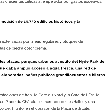
s crecientes críticas al emperador por gastos excesivos,
molición de 19.730 edificios históricos y la
aracterizadas por líneas regulares y bloques de
s de piedra color crema.
s plazas, parques urbanos al estilo del Hyde Park de
que daba amplio acceso a agua fresca, una red de
es elaboradas, baños públicos grandilocuentes e hileras
aciones de tren -la Gare du Nord y la Gare de L’Est- la
en Place du Châtelet, el mercado de Les Halles y una
co del Triunfo
, en el corazón de la Plaza de l’Etoile.