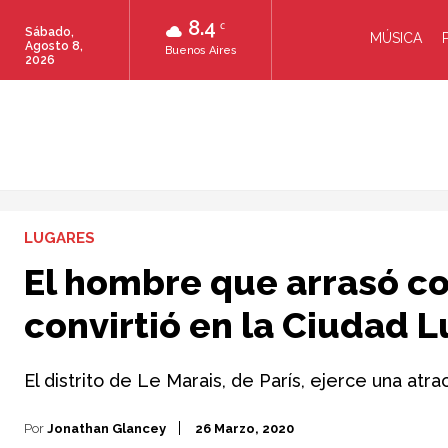
8.4
C
Sábado,
MÚSICA
Agosto 8,
Buenos Aires
2026
LUGARES
El hombre que arrasó con
convirtió en la Ciudad L
El distrito de Le Marais, de París, ejerce una atr
Por
Jonathan Glancey
26 Marzo, 2020