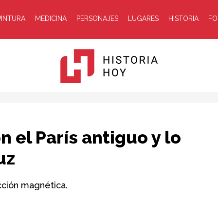
PINTURA
MEDICINA
PERSONAJES
LUGARES
HISTORIA
FO
Historia
 el París antiguo y lo
uz
acción magnética.
Hoy