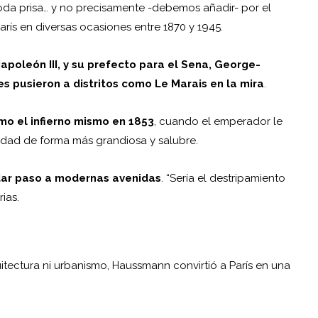
oda prisa… y no precisamente -debemos añadir- por el
ís en diversas ocasiones entre 1870 y 1945.
poleón III, y su prefecto para el Sena, George-
 pusieron a distritos como Le Marais en la mira
.
mo el infierno mismo en 1853
, cuando el emperador le
iudad de forma más grandiosa y salubre.
dar paso a modernas avenidas
. “Sería el destripamiento
ias.
itectura
ni urbanismo, Haussmann convirtió a París en una