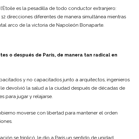
’Ètoile es la pesadilla de todo conductor extranjero:
e 12 direcciones diferentes de manera simultánea mientras
ntal arco de la victoria de Napoleón Bonaparte.
ntes o después de París, de manera tan radical en
acitados y no capacitados junto a arquitectos, ingenieros
se le devolvió la salud a la ciudad después de décadas de
es para jugar y relajarse.
 gobierno moverse con libertad para mantener el orden
iones.
ión se triplicó, le dio a París un sentido de unidad