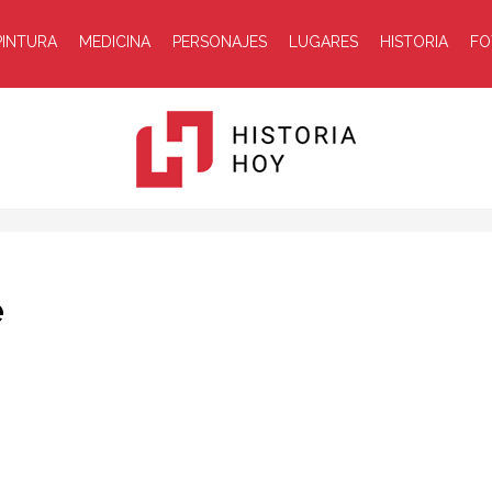
PINTURA
MEDICINA
PERSONAJES
LUGARES
HISTORIA
FO
Historia
e
Hoy