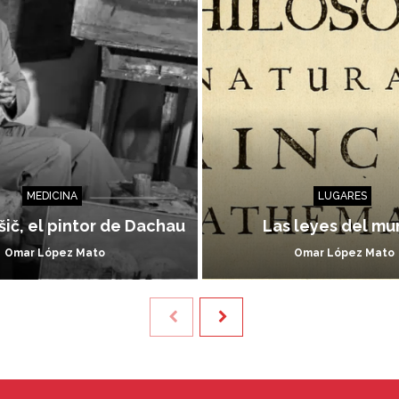
MEDICINA
LUGARES
ič, el pintor de Dachau
Las leyes del m
Omar López Mato
Omar López Mato