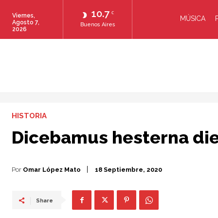
10.7
C
Viernes,
MÚSICA
Agosto 7,
Buenos Aires
2026
HISTORIA
Dicebamus hesterna di
Por
Omar López Mato
18 Septiembre, 2020
Share