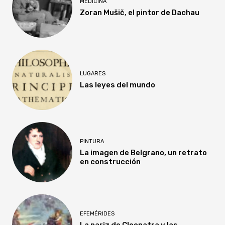
MEDICINA
Zoran Mušič, el pintor de Dachau
LUGARES
Las leyes del mundo
PINTURA
La imagen de Belgrano, un retrato
en construcción
EFEMÉRIDES
La nariz de Cleopatra y las