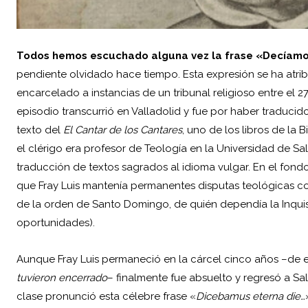
Todos hemos escuchado alguna vez la frase «Decíamo
pendiente olvidado hace tiempo. Esta expresión se ha atri
encarcelado a instancias de un tribunal religioso entre el 2
episodio transcurrió en Valladolid y fue por haber traducido 
texto del
El Cantar de los Cantares
, uno de los libros de la 
el clérigo era profesor de Teología en la Universidad de Sa
traducción de textos sagrados al idioma vulgar. En el fond
que Fray Luis mantenía permanentes disputas teológicas co
de la orden de Santo Domingo, de quién dependía la
Inqui
oportunidades).
Aunque Fray Luis permaneció en la cárcel cinco años –de 
tuvieron encerrado
– finalmente fue absuelto y regresó a Sa
clase pronunció esta célebre frase «
Dicebamus eterna die…