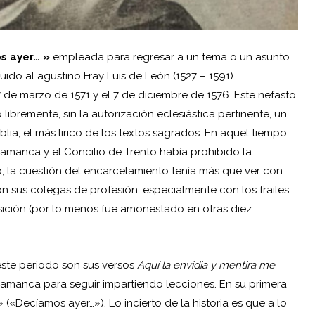
s ayer… »
empleada para regresar a un tema o un asunto
buido al agustino
Fray Luis de León
(1527 – 1591)
7 de marzo de 1571 y el 7 de diciembre de 1576. Este nefasto
libremente, sin la autorización eclesiástica pertinente, un
Biblia, el más lirico de los textos sagrados. En aquel tiempo
lamanca y el Concilio de Trento había prohibido la
o, la cuestión del encarcelamiento tenía más que ver con
n sus colegas de profesión, especialmente con los frailes
sición
(por lo menos fue amonestado en otras diez
este periodo son sus versos
Aquí la envidia y mentira me
lamanca para seguir impartiendo lecciones. En su primera
» («Decíamos ayer…»). Lo incierto de la historia es que a lo