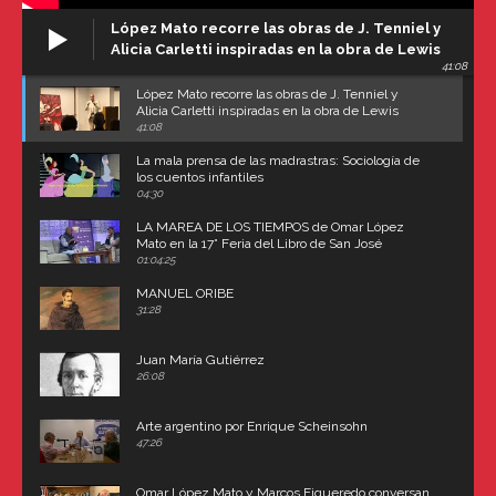
López Mato recorre las obras de J. Tenniel y
Alicia Carletti inspiradas en la obra de Lewis
41:08
Carroll
López Mato recorre las obras de J. Tenniel y
Alicia Carletti inspiradas en la obra de Lewis
Carroll
41:08
La mala prensa de las madrastras: Sociología de
los cuentos infantiles
04:30
LA MAREA DE LOS TIEMPOS de Omar López
Mato en la 17° Feria del Libro de San José
(Uruguay)
01:04:25
MANUEL ORIBE
31:28
Juan María Gutiérrez
26:08
Arte argentino por Enrique Scheinsohn
47:26
Omar López Mato y Marcos Figueredo conversan