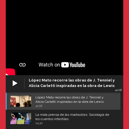
López Mato recorre las obras de J. Tenniel y
Alicia Carletti inspiradas en la obra de Lewis
41:08
Carroll
López Mato recorre las obras de J. Tenniel y
Alicia Carletti inspiradas en la obra de Lewis
Carroll
41:08
La mala prensa de las madrastras: Sociología de
los cuentos infantiles
04:30