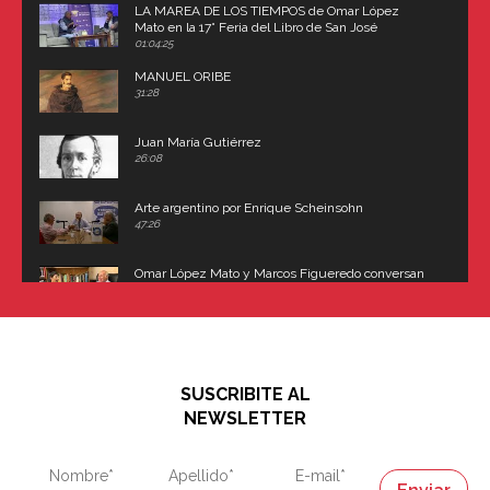
LA MAREA DE LOS TIEMPOS de Omar López
Mato en la 17° Feria del Libro de San José
(Uruguay)
01:04:25
MANUEL ORIBE
31:28
Juan María Gutiérrez
26:08
Arte argentino por Enrique Scheinsohn
47:26
Omar López Mato y Marcos Figueredo conversan
sobre: Revolución de Lavalle y fusilamiento de
Dorrego
16:42
El historiador y editor argentino, Ricardo de Titto,
hablando de el Manco Paz (José María Paz)
48:03
SUSCRIBITE AL
"En política, la estupidez no es una desventaja"
NEWSLETTER
02:58
"En política, la estupidez no es una desventaja"
Napoleón