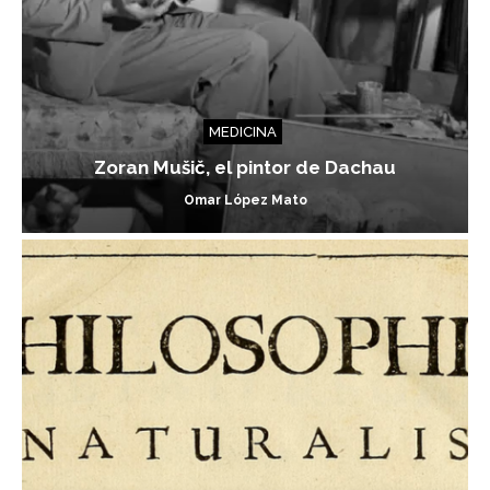
MEDICINA
Zoran Mušič, el pintor de Dachau
Omar López Mato