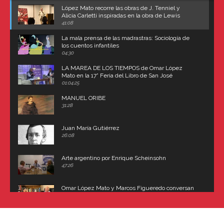
López Mato recorre las obras de J. Tenniel y
Alicia Carletti inspiradas en la obra de Lewis
Carroll
41:08
La mala prensa de las madrastras: Sociología de
los cuentos infantiles
04:30
LA MAREA DE LOS TIEMPOS de Omar López
Mato en la 17° Feria del Libro de San José
(Uruguay)
01:04:25
MANUEL ORIBE
31:28
Juan María Gutiérrez
26:08
Arte argentino por Enrique Scheinsohn
47:26
Omar López Mato y Marcos Figueredo conversan
sobre: Revolución de Lavalle y fusilamiento de
Dorrego
16:42
El historiador y editor argentino, Ricardo de Titto,