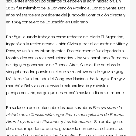
siguientes años ocupó distintos puestos en la administración. En
1882 fue miembro de la Convención Provincial Constituyente. Dos
años más tarde era presidente del jurado de Contribución directa y
en 1885 consejero de Educación en Belgrano.
En 1890, cuando trabajaba como redactor del diario El Argentino,
ingresó en la recién creada Unión Cívica y, tras el acuerdo de Mitre y
Roca, se unió a los intransigentes. Posteriormente fue deportado a
Montevideo con otros revolucionarios. Una vez nombrado
Bernardo
de Irigoyen
gobernador de Buenos Aires, Saldías fue nombrado
vicegobernador, puesto en el que se mantuvo desde 1902 a 1905.
Más tarde fue diputado del Congreso Nacional hasta 1910. En 1912
marchó a
Bolivia
como enviado extraordinario y ministro
plenipotenciario, cargo que desempeñó hasta el día de su muerte.
En su faceta de escritor cabe destacar sus obras
Ensayo sobre la
historia de la Constitución argentina
,
La decapitación de Buenos
Aires
,
Ley de las Instituciones
y
Los Minotauro
s. Sin embargo, su
obra más importante, que ha gozado de numerosas ediciones, es
Historia de la confederación Argentina
. Para su elaboración, llevada