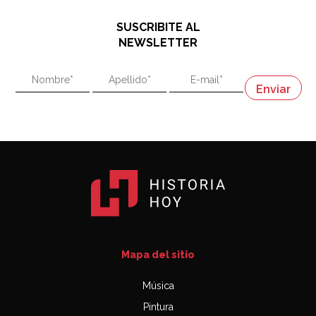
hablando de el Manco Paz (José María Paz)
48:03
SUSCRIBITE AL
"En política, la estupidez no es una desventaja"
NEWSLETTER
02:58
"En política, la estupidez no es una desventaja"
Napoleón
03:06
Mapa del sitio
Música
Pintura