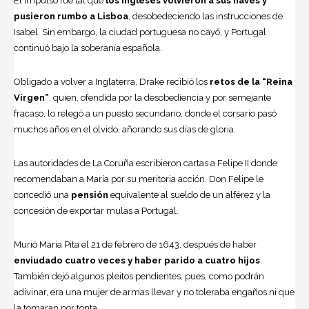
El impulso fue tal que
los ingleses volvieron a sus naves y
pusieron rumbo a Lisboa
, desobedeciendo las instrucciones de
Isabel. Sin embargo, la ciudad portuguesa no cayó, y Portugal
continuó bajo la soberanía española.
Obligado a volver a Inglaterra, Drake recibió los
retos de la “Reina
Virgen”
, quien, ofendida por la desobediencia y por semejante
fracaso, lo relegó a un puesto secundario, donde el corsario pasó
muchos años en el olvido, añorando sus días de gloria.
Las autoridades de La Coruña escribieron cartas a Felipe II donde
recomendaban a María por su meritoria acción. Don Felipe le
concedió una
pensión
equivalente al sueldo de un alférez y la
concesión de exportar mulas a Portugal.
Murió María Pita el 21 de febrero de 1643, después de haber
enviudado cuatro veces y haber parido a cuatro hijos
.
También dejó algunos pleitos pendientes, pues, como podrán
adivinar, era una mujer de armas llevar y no toleraba engaños ni que
la tomaran por tonta.