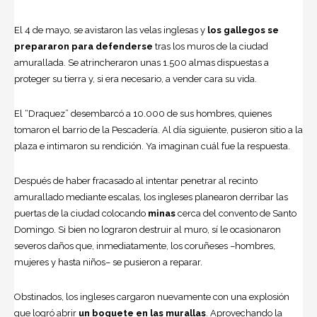
El 4 de mayo, se avistaron las velas inglesas y
los gallegos se
prepararon para defenderse
tras los muros de la ciudad
amurallada. Se atrincheraron unas 1.500 almas dispuestas a
proteger su tierra y, si era necesario, a vender cara su vida.
El “Draquez” desembarcó a 10.000 de sus hombres, quienes
tomaron el barrio de la Pescadería. Al día siguiente, pusieron sitio a la
plaza e intimaron su rendición. Ya imaginan cuál fue la respuesta.
Después de haber fracasado al intentar penetrar al recinto
amurallado mediante escalas, los ingleses planearon derribar las
puertas de la ciudad colocando
minas
cerca del convento de Santo
Domingo. Si bien no lograron destruir al muro, sí le ocasionaron
severos daños que, inmediatamente, los coruñeses –hombres,
mujeres y hasta niños– se pusieron a reparar.
Obstinados, los ingleses cargaron nuevamente con una explosión
que logró abrir
un boquete en las murallas
. Aprovechando la