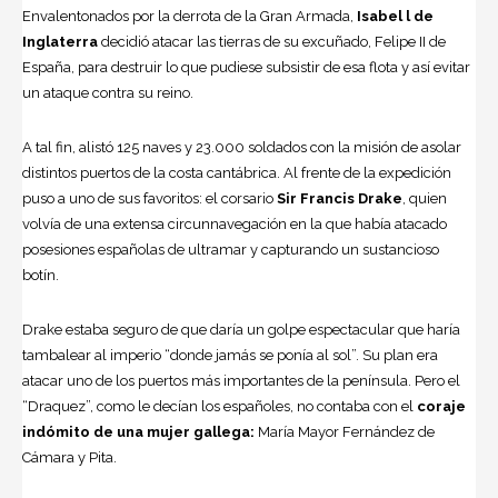
Envalentonados por la derrota de la Gran Armada,
Isabel l de
Inglaterra
decidió atacar las tierras de su excuñado, Felipe II de
España, para destruir lo que pudiese subsistir de esa flota y así evitar
un ataque contra su reino.
A tal fin, alistó 125 naves y 23.000 soldados con la misión de asolar
distintos puertos de la costa cantábrica. Al frente de la expedición
puso a uno de sus favoritos: el corsario
Sir Francis Drake
, quien
volvía de una extensa circunnavegación en la que había atacado
posesiones españolas de ultramar y capturando un sustancioso
botín.
Drake estaba seguro de que daría un golpe espectacular que haría
tambalear al imperio “donde jamás se ponía al sol”. Su plan era
atacar uno de los puertos más importantes de la península. Pero el
“Draquez”, como le decían los españoles, no contaba con el
coraje
indómito de una mujer gallega:
María Mayor Fernández de
Cámara y Pita.