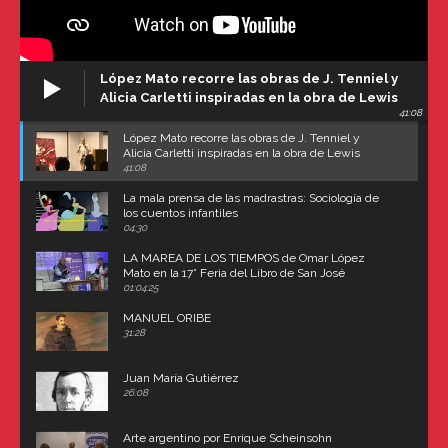
López Mato recorre las obras de J. Tenniel y
Alicia Carletti inspiradas en la obra de Lewis
41:08
Carroll
López Mato recorre las obras de J. Tenniel y
Alicia Carletti inspiradas en la obra de Lewis
Carroll
41:08
La mala prensa de las madrastras: Sociología de
los cuentos infantiles
04:30
LA MAREA DE LOS TIEMPOS de Omar López
Mato en la 17° Feria del Libro de San José
(Uruguay)
01:04:25
MANUEL ORIBE
31:28
Juan María Gutiérrez
26:08
Arte argentino por Enrique Scheinsohn