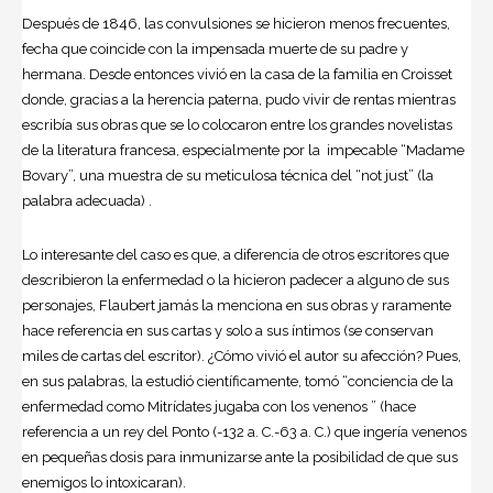
Después de 1846, las convulsiones se hicieron menos frecuentes,
fecha que coincide con la impensada muerte de su padre y
hermana. Desde entonces vivió en la casa de la familia en Croisset
donde, gracias a la herencia paterna, pudo vivir de rentas mientras
escribía sus obras que se lo colocaron entre los grandes novelistas
de la literatura francesa, especialmente por la impecable “Madame
Bovary”, una muestra de su meticulosa técnica del “not just” (la
palabra adecuada) .
Lo interesante del caso es que, a diferencia de otros escritores que
describieron la enfermedad o la hicieron padecer a alguno de sus
personajes, Flaubert jamás la menciona en sus obras y raramente
hace referencia en sus cartas y solo a sus íntimos (se conservan
miles de cartas del escritor). ¿Cómo vivió el autor su afección? Pues,
en sus palabras, la estudió científicamente, tomó “conciencia de la
enfermedad como Mitrídates jugaba con los venenos ” (hace
referencia a un rey del Ponto (-132 a. C.-63 a. C.) que ingería venenos
en pequeñas dosis para inmunizarse ante la posibilidad de que sus
enemigos lo intoxicaran).