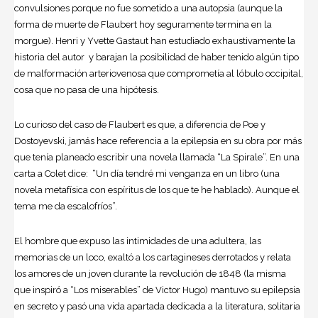
convulsiones porque no fue sometido a una autopsia (aunque la
forma de muerte de Flaubert hoy seguramente termina en la
morgue). Henri y Yvette Gastaut han estudiado exhaustivamente la
historia del autor y barajan la posibilidad de haber tenido algún tipo
de malformación arteriovenosa que comprometía al lóbulo occipital,
cosa que no pasa de una hipótesis.
Lo curioso del caso de Flaubert es que, a diferencia de Poe y
Dostoyevski, jamás hace referencia a la epilepsia en su obra por más
que tenía planeado escribir una novela llamada “La Spirale”. En una
carta a Colet dice: “Un día tendré mi venganza en un libro (una
novela metafísica con espíritus de los que te he hablado). Aunque el
tema me da escalofríos”.
El hombre que expuso las intimidades de una adultera, las
memorias de un loco, exaltó a los cartagineses derrotados y relata
los amores de un joven durante la revolución de 1848 (la misma
que inspiró a “Los miserables” de Victor Hugo) mantuvo su epilepsia
en secreto y pasó una vida apartada dedicada a la literatura, solitaria