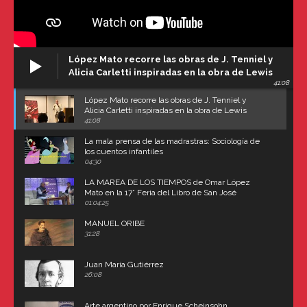
López Mato recorre las obras de J. Tenniel y
Alicia Carletti inspiradas en la obra de Lewis
41:08
Carroll
López Mato recorre las obras de J. Tenniel y
Alicia Carletti inspiradas en la obra de Lewis
Carroll
41:08
La mala prensa de las madrastras: Sociología de
los cuentos infantiles
04:30
LA MAREA DE LOS TIEMPOS de Omar López
Mato en la 17° Feria del Libro de San José
(Uruguay)
01:04:25
MANUEL ORIBE
31:28
Juan María Gutiérrez
26:08
Arte argentino por Enrique Scheinsohn