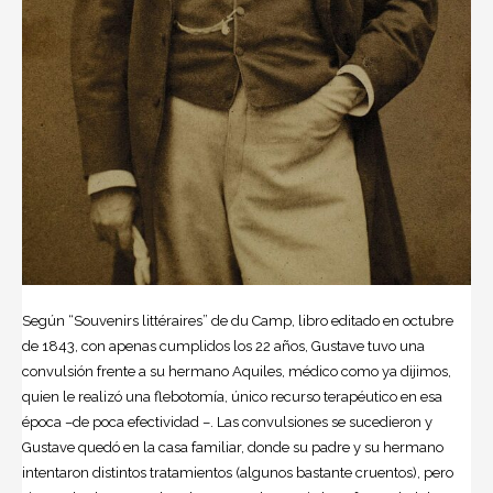
Según “Souvenirs littéraires” de du Camp, libro editado en octubre
de 1843, con apenas cumplidos los 22 años, Gustave tuvo una
convulsión frente a su hermano Aquiles, médico como ya dijimos,
quien le realizó una flebotomía, único recurso terapéutico en esa
época –de poca efectividad –. Las convulsiones se sucedieron y
Gustave quedó en la casa familiar, donde su padre y su hermano
intentaron distintos tratamientos (algunos bastante cruentos), pero