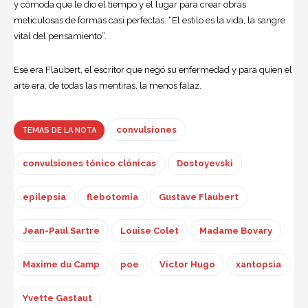
y cómoda que le dio el tiempo y el lugar para crear obras
meticulosas de formas casi perfectas. “El estilo es la vida, la sangre
vital del pensamiento”.
Ese era Flaubert, el escritor que negó su enfermedad y para quien el
arte era, de todas las mentiras, la menos falaz.
convulsiones
TEMAS DE LA NOTA
convulsiones tónico clónicas
Dostoyevski
epilepsia
flebotomía
Gustave Flaubert
Jean-Paul Sartre
Louise Colet
Madame Bovary
Maxime du Camp
poe
Victor Hugo
xantopsia
Yvette Gastaut