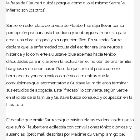
la frase de Flaubert quizás porque, como dijo el mismo Sartre,“el
infierno son los otros”.
Sartre, en este relato de la vida de Flaubert, se deja llevar por su
percepción psicoanalista freudiana y antiburguesa marxista para
crear una obra sesgada y sin rigor científico. En su texto, Sartre
declara que la enfermedad oculta del escritor era una neurosis
histérica y lo convierte a Gustave (que además había tenido
dificultades para iniciarse en la lectura) en el “idiota” de una familia
burguesa y de buen pasar. Resulta que tanto el padre como el
hermano mayor eran exitosos médicos, mientras que las
convulsiones que atormentaron a Gustave le impidieron terminar
sus estudios de abogacía. Este “fracaso” lo convierte, según Sartre,
en el idiota de la familia y Gustave busca consuelo y ocupación en la
literatura.
El detalle que omite Sartre es que existen claras evidencias de que lo
que sufrió Flaubert era epilepsia con convulsiones tónico clónicas y
ausencias (petit mal) descritas por Maxime du Camp, amigo del