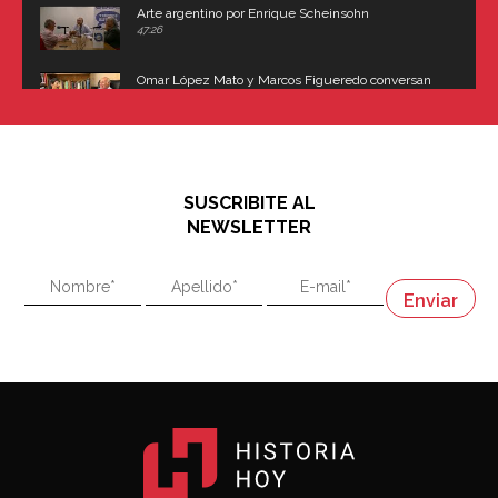
Arte argentino por Enrique Scheinsohn
47:26
Omar López Mato y Marcos Figueredo conversan
sobre: Revolución de Lavalle y fusilamiento de
Dorrego
16:42
El historiador y editor argentino, Ricardo de Titto,
hablando de el Manco Paz (José María Paz)
48:03
SUSCRIBITE AL
"En política, la estupidez no es una desventaja"
NEWSLETTER
02:58
"En política, la estupidez no es una desventaja"
Napoleón
03:06