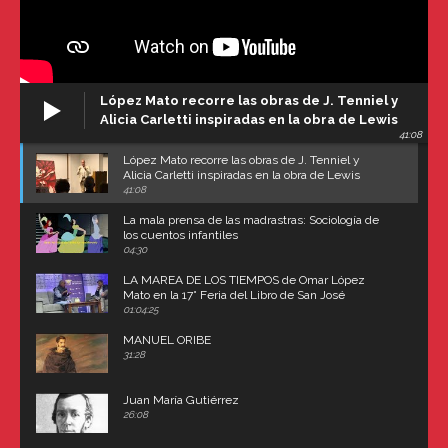
López Mato recorre las obras de J. Tenniel y
Alicia Carletti inspiradas en la obra de Lewis
41:08
Carroll
López Mato recorre las obras de J. Tenniel y
Alicia Carletti inspiradas en la obra de Lewis
Carroll
41:08
La mala prensa de las madrastras: Sociología de
los cuentos infantiles
04:30
LA MAREA DE LOS TIEMPOS de Omar López
Mato en la 17° Feria del Libro de San José
(Uruguay)
01:04:25
MANUEL ORIBE
31:28
Juan María Gutiérrez
26:08