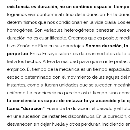
existencia es duración, no un continuo espacio-tiempo
logramos vivir conforme al ritmo de la duración. En la dura
determinismos que nos condicionan en la vida diaria. Los 
homogénea. Son variables, heterogéneos, penetran unos en 
duración no es cuantificable. Creemos que es posible med
hizo Zenón de Elea en sus paradojas.
Somos duración, lo 
perpetuo
. En su Ensayo sobre los datos inmediatos de la 
fiel a los hechos. Altera la realidad para que su interpret
empírico. El tiempo de la mecánica es un tiempo espacializ
espacio determinado con el movimiento de las agujas del r
instantes, como si fueran unidades que se suceden mecán
uniforme. La conciencia no percibe así el tiempo, sino co
la conciencia es capaz de enlazar lo ya acaecido y lo 
llama “duración”
. Fuera de la duración, el pasado y el fu
en una sucesión de instantes discontinuos. En la duración, 
desvanecen sin dejar huella y otros perduran, incidiendo en