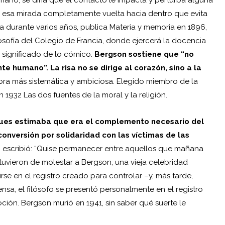
mano, se diría que el contacto le impacta y perturba alguna
da: esa mirada completamente vuelta hacia dentro que evita
a durante varios años, publica Materia y memoria en 1896,
losofía del Colegio de Francia, donde ejercerá la docencia
 significado de lo cómico.
Bergson sostiene que “no
 humano”. La risa no se dirige al corazón, sino a la
bra más sistemática y ambiciosa. Elegido miembro de la
932 Las dos fuentes de la moral y la religión.
pues estimaba que era el complemento necesario del
conversión por solidaridad con las víctimas de las
o, escribió: “Quise permanecer entre aquellos que mañana
tuvieron de molestar a Bergson, una vieja celebridad
se en el registro creado para controlar –y, más tarde,
ensa, el filósofo se presentó personalmente en el registro
ión. Bergson murió en 1941, sin saber qué suerte le