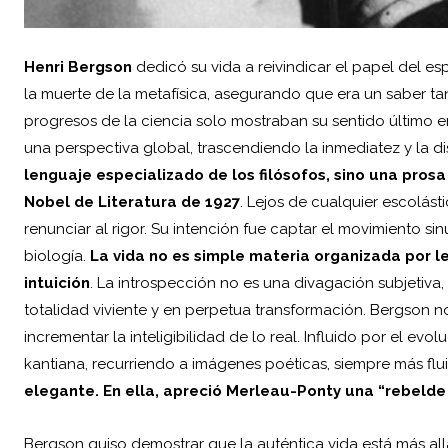
Henri Bergson
dedicó su vida a reivindicar el papel del es
la muerte de la metafísica, asegurando que era un saber tan
progresos de la ciencia solo mostraban su sentido último en l
una perspectiva global, trascendiendo la inmediatez y la d
lenguaje especializado de los filósofos, sino una prosa
Nobel de Literatura de 1927
. Lejos de cualquier escolásti
renunciar al rigor. Su intención fue captar el movimiento sin
biología.
La vida no es simple materia organizada por l
intuición
. La introspección no es una divagación subjetiva
totalidad viviente y en perpetua transformación. Bergson no
incrementar la inteligibilidad de lo real. Influido por el evo
kantiana, recurriendo a imágenes poéticas, siempre más fl
elegante. En ella, apreció Merleau-Ponty una “rebelde
Bergson quiso demostrar que la auténtica vida está más allá