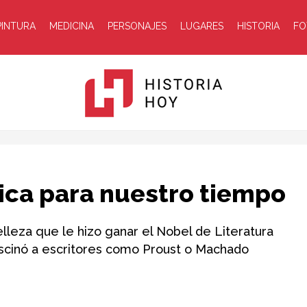
PINTURA
MEDICINA
PERSONAJES
LUGARES
HISTORIA
FO
Historia
ica para nuestro tiempo
elleza que le hizo ganar el Nobel de Literatura
 fascinó a escritores como Proust o Machado
Hoy