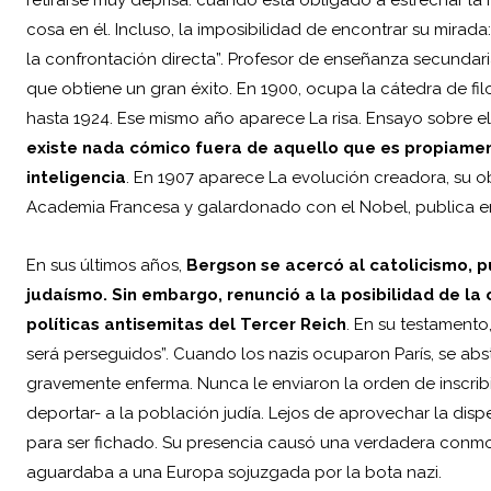
retirarse muy deprisa: cuando está obligado a estrechar la 
cosa en él. Incluso, la imposibilidad de encontrar su mira
la confrontación directa”. Profesor de enseñanza secundari
que obtiene un gran éxito. En 1900, ocupa la cátedra de fi
hasta 1924. Ese mismo año aparece La risa. Ensayo sobre el
existe nada cómico fuera de aquello que es propiamente
inteligencia
. En 1907 aparece La evolución creadora, su o
Academia Francesa y galardonado con el Nobel, publica en 1
En sus últimos años,
Bergson se acercó al catolicismo, 
judaísmo. Sin embargo, renunció a la posibilidad de la 
políticas antisemitas del Tercer Reich
. En su testament
será perseguidos”. Cuando los nazis ocuparon París, se abs
gravemente enferma. Nunca le enviaron la orden de inscribir
deportar- a la población judía. Lejos de aprovechar la disp
para ser fichado. Su presencia causó una verdadera conmoc
aguardaba a una Europa sojuzgada por la bota nazi.