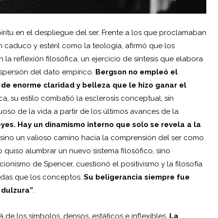
píritu en el despliegue del ser. Frente a los que proclamaban
 caduco y estéril como la teología, afirmó que los
a reflexión filosófica, un ejercicio de síntesis que elabora
ispersión del dato empírico.
Bergson no empleó el
 de enorme claridad y belleza que le hizo ganar el
ca, su estilo combatió la esclerosis conceptual, sin
uoso de la vida a partir de los últimos avances de la
eyes. Hay un dinamismo interno que solo se revela a la
, sino un valioso camino hacia la comprensión del ser como
 quiso alumbrar un nuevo sistema filosófico, sino
lucionismo de Spencer, cuestionó el positivismo y la filosofía
uidas que los conceptos.
Su beligerancia siempre fue
 dulzura”
.
 de los símbolos, densos, estáticos e inflexibles.
La