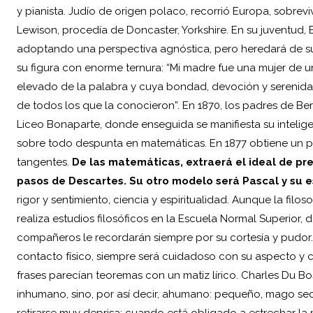
y pianista. Judío de origen polaco, recorrió Europa, sobrevi
Lewison, procedía de Doncaster, Yorkshire. En su juventud, B
adoptando una perspectiva agnóstica, pero heredará de su 
su figura con enorme ternura: “Mi madre fue una mujer de un
elevado de la palabra y cuya bondad, devoción y serenidad
de todos los que la conocieron”. En 1870, los padres de Ber
Liceo Bonaparte, donde enseguida se manifiesta su intelige
sobre todo despunta en matemáticas. En 1877 obtiene un p
tangentes.
De las matemáticas, extraerá el ideal de pre
pasos de Descartes. Su otro modelo será Pascal y su es
rigor y sentimiento, ciencia y espiritualidad. Aunque la filos
realiza estudios filosóficos en la Escuela Normal Superior
compañeros le recordarán siempre por su cortesía y pudor.
contacto físico, siempre será cuidadoso con su aspecto y c
frases parecían teoremas con un matiz lírico. Charles Du B
inhumano, sino, por así decir, ahumano: pequeño, mago secr