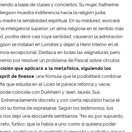
viendo a base de clases y conciertos. Su mujer, Katherine
ergson muestra indiferencia hacia la religión judía,
madre la sensibilidad espiritual. En su madurez, evocará
a inteligencia superior, un alma religiosa en el sentido más
, podría decir casi cuya santidad, causaron la admiración
gson se instalan en Londres y dejan a Henri interno en el
ncia excepcional. Destaca en todas las asignaturas, pero
remio por resolver un problema de Pascal sobre círculos
cisión que aplicará a la metafísica, siguiendo los
prit de finesse
, una fórmula que le posibilitará combinar
ofía que estudia en el Liceo le parece retórica y vacía,
, donde coincide con Durkheim y Jean Jaurés. Sus
 Extremadamente discreto y con cierta repulsión hacia el
on su forma de expresarse. Según los testimonios, sus
os nos dejó una elocuente semblanza: “No es, por supuesto,
eto, furtivo, que le habla a uno como si quisiera poder