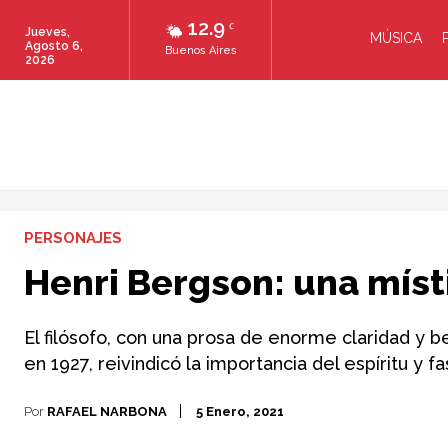
12.9
C
Jueves,
MÚSICA
Agosto 6,
Buenos Aires
2026
PERSONAJES
Henri Bergson: una míst
El filósofo, con una prosa de enorme claridad y b
en 1927, reivindicó la importancia del espíritu y
Por
RAFAEL NARBONA
5 Enero, 2021