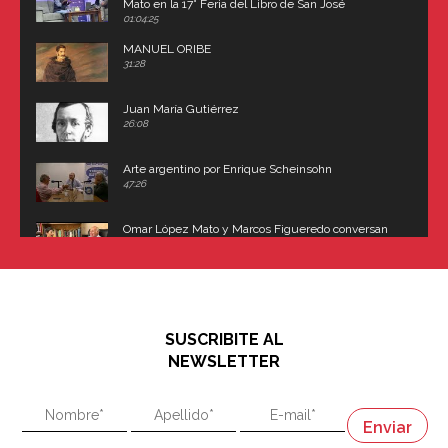
Mato en la 17° Feria del Libro de San José
(Uruguay)
01:04:25
MANUEL ORIBE
31:28
Juan María Gutiérrez
26:08
Arte argentino por Enrique Scheinsohn
47:26
Omar López Mato y Marcos Figueredo conversan
sobre: Revolución de Lavalle y fusilamiento de
Dorrego
16:42
El historiador y editor argentino, Ricardo de Titto,
hablando de el Manco Paz (José María Paz)
48:03
SUSCRIBITE AL
"En política, la estupidez no es una desventaja"
NEWSLETTER
02:58
"En política, la estupidez no es una desventaja"
Napoleón
03:06