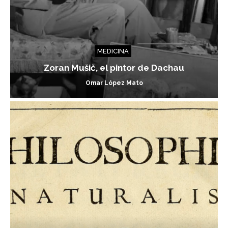
MEDICINA
Zoran Mušič, el pintor de Dachau
Omar López Mato