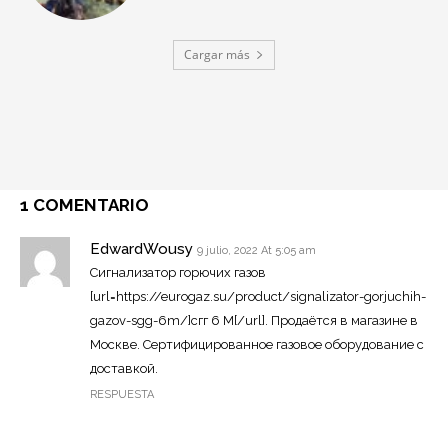
Cargar más
1 COMENTARIO
EdwardWousy
9 julio, 2022 At 5:05 am
Сигнализатор горючих газов
[url=https://eurogaz.su/product/signalizator-gorjuchih-
gazov-sgg-6m/]сгг 6 М[/url]. Продаётся в магазине в
Москве. Сертифицированное газовое оборудование с
доставкой.
RESPUESTA