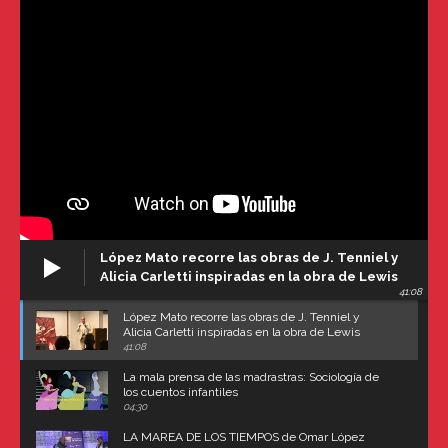
López Mato recorre las obras de J. Tenniel y
Alicia Carletti inspiradas en la obra de Lewis
41:08
Carroll
López Mato recorre las obras de J. Tenniel y
Alicia Carletti inspiradas en la obra de Lewis
Carroll
41:08
La mala prensa de las madrastras: Sociología de
los cuentos infantiles
04:30
LA MAREA DE LOS TIEMPOS de Omar López