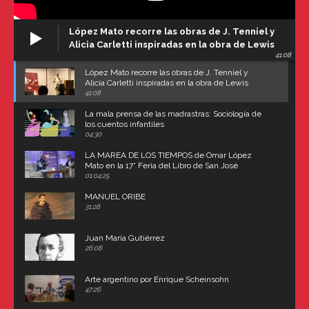
López Mato recorre las obras de J. Tenniel y
Alicia Carletti inspiradas en la obra de Lewis
41:08
Carroll
López Mato recorre las obras de J. Tenniel y
Alicia Carletti inspiradas en la obra de Lewis
Carroll
41:08
La mala prensa de las madrastras: Sociología de
los cuentos infantiles
04:30
LA MAREA DE LOS TIEMPOS de Omar López
Mato en la 17° Feria del Libro de San José
(Uruguay)
01:04:25
MANUEL ORIBE
31:28
Juan María Gutiérrez
26:08
Arte argentino por Enrique Scheinsohn
47:26