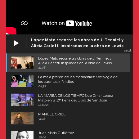
López Mato recorre las obras de J. Tenniel y
Alicia Carletti inspiradas en la obra de Lewis
41:08
Carroll
López Mato recorre las obras de J. Tenniel y
Alicia Carletti inspiradas en la obra de Lewis
Carroll
41:08
La mala prensa de las madrastras: Sociología de
los cuentos infantiles
04:30
LA MAREA DE LOS TIEMPOS de Omar López
Mato en la 17° Feria del Libro de San José
(Uruguay)
01:04:25
MANUEL ORIBE
31:28
Juan María Gutiérrez
26:08