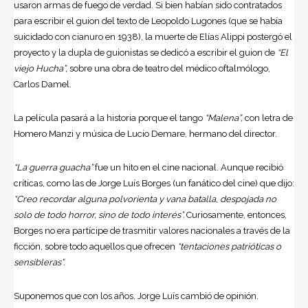
usaron armas de fuego de verdad. Si bien habían sido contratados
para escribir el guion del texto de Leopoldo Lugones (que se había
suicidado con cianuro en 1938), la muerte de Elías Alippi postergó el
proyecto y la dupla de guionistas se dedicó a escribir el guion de
“El
viejo Hucha”,
sobre una obra de teatro del médico oftalmólogo,
Carlos Damel.
La película pasará a la historia porque el
tango
“Malena”,
con letra de
Homero Manzi y música de Lucio Demare, hermano del director.
“La guerra guacha”
fue un hito en el
cine
nacional. Aunque recibió
críticas, como las de Jorge Luís Borges (un fanático del cine) que dijo:
“Creo recordar alguna polvorienta y vana batalla, despojada no
solo de todo horror, sino de todo interés”.
Curiosamente, entonces,
Borges no era partícipe de trasmitir valores nacionales a través de la
ficción, sobre todo aquellos que ofrecen
“tentaciones patrióticas o
sensibleras”.
Suponemos que con los años, Jorge Luís cambió de opinión.