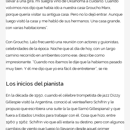
llevar a una gira, mi suegra vino de Oklahoma a cuidarlo. Cuando
volvimos nos dijo que había ido a nuestra casa Groucho Marx,
porque quería visitar su antigua casa. Pero no lo dejó entrar. Aunque
luego visitó la casa y me habló de sus hermanos. Una casa grande,
con varias habitaciones”.
Con Groucho, Lalo frecuentó una reunión con actores y guionistas,
celebridades de la época. Noche que al día de hoy, con un largo
camino recorrido en ambientes como ese, describe como
impresionante. “Cuando nos íbamos le dije que la habíamos pasado
muy bien. Y él me dijo que yo era fácil de entretener”, se ríe.
Los inicios del pianista
En la década de 1950, cuando el célebre trompetista de jazz Dizzy
Gillespie visitó la Argentina, conoció al veinteañero Schifrin y le
propuso que escribiera una suite (a la que llamó Gillespiana) y que
fuera a Estados Unidos para trabajar con él. Cosa que hizo, entre
1960 y 1962. Schifrin vio que allí estaría su destino, pero con algunos
cambios de viento que luego lo llevaron desde aquel primer