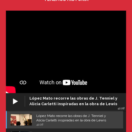
López Mato recorre las obras de J. Tenniel y
Alicia Carletti inspiradas en la obra de Lewis
41:08
Carroll
López Mato recorre las obras de J. Tenniel y
Alicia Carletti inspiradas en la obra de Lewis
Carroll
41:08