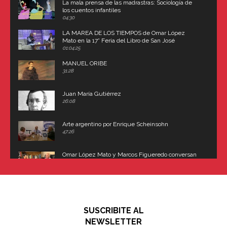
La mala prensa de las madrastras: Sociología de
los cuentos infantiles
04:30
LA MAREA DE LOS TIEMPOS de Omar López
Mato en la 17° Feria del Libro de San José
(Uruguay)
01:04:25
MANUEL ORIBE
31:28
Juan María Gutiérrez
26:08
Arte argentino por Enrique Scheinsohn
47:26
Omar López Mato y Marcos Figueredo conversan
sobre: Revolución de Lavalle y fusilamiento de
Dorrego
16:42
El historiador y editor argentino, Ricardo de Titto,
hablando de el Manco Paz (José María Paz)
48:03
SUSCRIBITE AL
"En política, la estupidez no es una desventaja"
NEWSLETTER
02:58