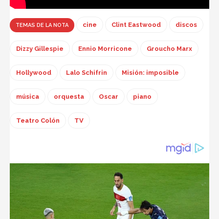
cine
Clint Eastwood
discos
TEMAS DE LA NOTA
Dizzy Gillespie
Ennio Morricone
Groucho Marx
Hollywood
Lalo Schifrin
Misión: imposible
música
orquesta
Oscar
piano
Teatro Colón
TV