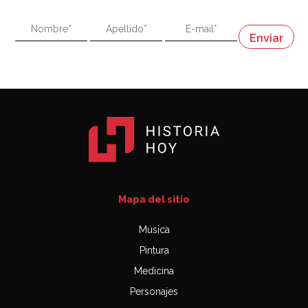
"En política, la estupidez no es una desventaja"
Napoleón
03:06
Mapa del sitio
Música
Pintura
Medicina
Personajes