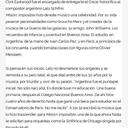
Clint Eastwood fue el encargado de entregarle el Oscar honorífico al
compositor argentino Lalo Schifrin
Misión: imposible
hizo de este músico una celebridad. Por su vida
pasaron personalidades como Groucho Marx y el creador de la
música de La Guerra de las galaxias, su amigo, John Williams. Los
recuerdos de infancia y juventud en Buenos Aires. El estudio, en
Argentina, de la mano de Juan Carlos Paz, y en París, a principios de
los cincuenta, cuando tomaba clases con figuras como Olivier
Messiaen.
Si piensa en sus inicios, Lalo no desmerece sus orígenes y se
remonta a su país natal, el que dejó antes de sus 30 años por la
música, por triunfar y vivir de su pasión. “Argentina fue el puntapié
inicial. No solo nací allá. Es donde tuve mi educación. Una buena
primaria, después el Colegio Nacional Buenos Aires. De ahí hice
cuatro años de derecho hasta que gané una beca para estudiar en el
Conservatorio de París. No me recibí”. A los 32 escribió la música que
lo hizo trascender, para
Misión: imposible,
una de la que ahora hasta
le solicitan para orquestas, como la Sinfónica de Chicago dirigida por
Ricardo Mutti.