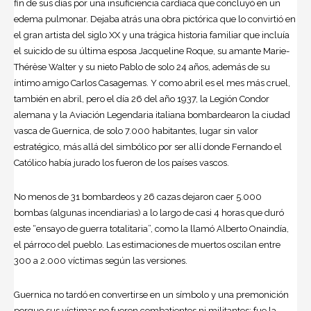
fin de sus días por una insuficiencia cardíaca que concluyó en un
edema pulmonar. Dejaba atrás una obra pictórica que lo convirtió en
el gran artista del siglo XX y una trágica historia familiar que incluía
el suicido de su última esposa Jacqueline Roque, su amante Marie-
Thérèse Walter y su nieto Pablo de solo 24 años, además de su
íntimo amigo Carlos Casagemas. Y como abril es el mes más cruel,
también en abril, pero el día 26 del año 1937, la Legión Condor
alemana y la Aviación Legendaria italiana bombardearon la ciudad
vasca de Guernica, de solo 7.000 habitantes, lugar sin valor
estratégico, más allá del simbólico por ser allí donde Fernando el
Católico había jurado los fueron de los países vascos.
No menos de 31 bombardeos y 26 cazas dejaron caer 5.000
bombas (algunas incendiarias) a lo largo de casi 4 horas que duró
este “ensayo de guerra totalitaria”, como la llamó Alberto Onaindía,
el párroco del pueblo. Las estimaciones de muertos oscilan entre
300 a 2.000 víctimas según las versiones.
Guernica no tardó en convertirse en un símbolo y una premonición
porque sus víctimas no fueron combatientes ni militantes: fue la