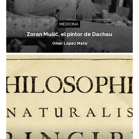
MEDICINA
Zoran Mušič, el pintor de Dachau
Omar López Mato