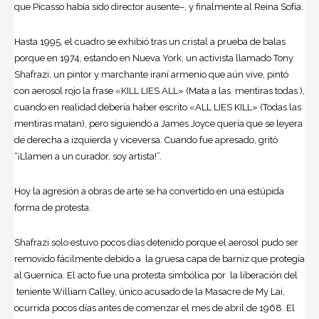
que Picasso había sido director ausente–, y finalmente al Reina Sofía.
Hasta 1995, el cuadro se exhibió tras un cristal a prueba de balas
porque en 1974, estando en Nueva York, un activista llamado Tony
Shafrazi, un pintor y marchante iraní armenio que aún vive, pintó
con aerosol rojo la frase «KILL LIES ALL» (Mata a las mentiras todas ),
cuando en realidad debería haber escrito «ALL LIES KILL» (Todas las
mentiras matan), pero siguiendo a James Joyce quería que se leyera
de derecha a izquierda y viceversa. Cuando fue apresado, gritó
“¡Llamen a un curador, soy artista!”.
Hoy la agresión a obras de arte se ha convertido en una estúpida
forma de protesta.
Shafrazi solo estuvo pocos días detenido porque el aerosol pudo ser
removido fácilmente debido a la gruesa capa de barniz que protegía
al Guernica. El acto fue una protesta simbólica por la liberación del
teniente William Calley, único acusado de la Masacre de My Lai,
ocurrida pocos días antes de comenzar el mes de abril de 1968. El