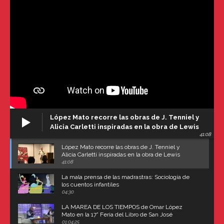
López Mato recorre las obras de J. Tenniel y
Alicia Carletti inspiradas en la obra de Lewis
41:08
Carroll
López Mato recorre las obras de J. Tenniel y
Alicia Carletti inspiradas en la obra de Lewis
Carroll
41:08
La mala prensa de las madrastras: Sociología de
los cuentos infantiles
04:30
LA MAREA DE LOS TIEMPOS de Omar López
Mato en la 17° Feria del Libro de San José
(Uruguay)
01:04:25