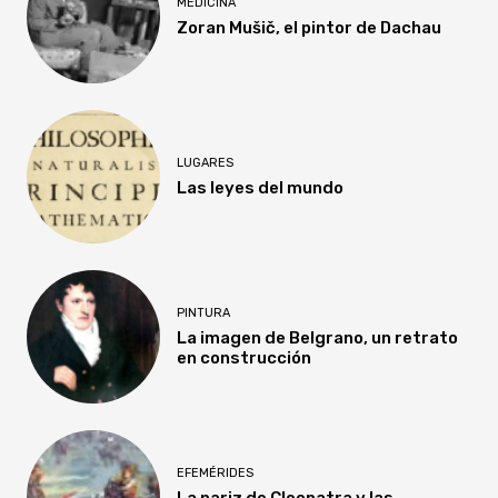
MEDICINA
Zoran Mušič, el pintor de Dachau
LUGARES
Las leyes del mundo
PINTURA
La imagen de Belgrano, un retrato
en construcción
EFEMÉRIDES
La nariz de Cleopatra y las