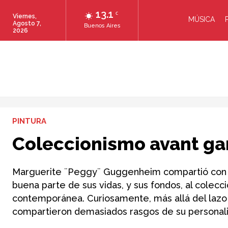
13.1
C
Viernes,
MÚSICA
Agosto 7,
Buenos Aires
2026
PINTURA
Coleccionismo avant ga
Marguerite ¨Peggy¨ Guggenheim compartió con su
buena parte de sus vidas, y sus fondos, al colecc
contemporánea. Curiosamente, más allá del lazo f
compartieron demasiados rasgos de su personal