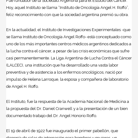
Fue fundador de la Sociedad Argentina para el Estudio del Cáncer.
Hoy, aquel Instituto se llama “Instituto de Oncologí­a Angel H. Roffo”,
feliz reconocimiento con que la sociedad argentina premió su obra.
En la actualidad, el Instituto de Investigaciones Experimentales -que
se llama Instituto de Oncologí­a Angel Roffo- está conceptuado como
uno de los más importantes centros médicos argentinos dedicados a
la lucha contra el cáncer, a pesar de las crisis económicas que sufre
casi permanentemente. La Liga Argentina de Lucha Contra el Cáncer
(LALCEC), una institución que ha desarrollado una vasta labor
preventiva y de asistencia a los enfermos oncológicos, nació por
impulso de Helena Larroque, la esposa y compañera de laboratorio
de Angel H. Roffo.
El Instituto, fue la respuesta de la Academia Nacional de Medicina a
la propuesta del Dr. Daniel Cranwell y a la presentación de un bien
documentado trabajo del Dr. Angel Honorio Roffo.
El 19 de abril de 1922 fue inaugurado el primer pabellón, que
disponí­a de salas de internación para hombres y mujeres, un