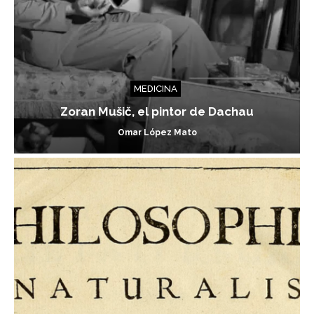
MEDICINA
Zoran Mušič, el pintor de Dachau
Omar López Mato