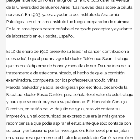
patogenia de los tumores malignos. En 1905, publica en la Revista
de la Universidad de Buenos Aires: “Las nuevas ideas sobre la célula
nerviosa”. En 1903, ya era ayudante del Instituto de Anatomía
Patológica; en el mismo instituto fue luego, preparador de
química
.
En la misma época desempeñaba el cargo de preceptor y ayudante
de laboratorio en el Hospital Español.
El 10 de enero de 1910 presentó su tesis: “El cáncer, contribución a
su estudio”, bajo el padrinazgo del doctor Telémaco Susini, trabajo
que mereció diploma de honor y medalla de oro. Da una idea de la
trascendencia de este comunicado, el hecho de que la comisión
examinadora, compuesta por los profesores Gandolfo, Viñas,
Marotta, Salvador y Badía, se dirigieran por escrito al decano de la
Facultad, doctor Eliseo Cantón, para señalarle el valor de este trabajo
y para que se contribuyese a su publicidad. El Honorable Consejo
Directivo, en sesión del 21 de julio de 1910, resolvió costear su
impresión. En tal oportunidad se expresó que era la más grande
recompensa a que podía aspirar el estudiante que sólo contaba con
su tesón y entusiasmo por la investigación. Este fue el primer jalón
en una carrera que merece el título de apostolado. Con él se inició en