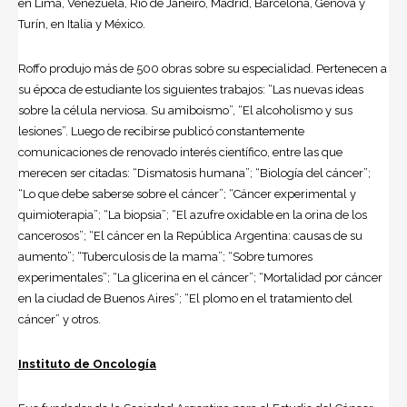
en Lima, Venezuela, Rí­o de Janeiro, Madrid, Barcelona, Génova y
Turí­n, en Italia y México.
Roffo produjo más de 500 obras sobre su especialidad. Pertenecen a
su época de estudiante los siguientes trabajos: “Las nuevas ideas
sobre la célula nerviosa. Su amiboismo”, “El alcoholismo y sus
lesiones”. Luego de recibirse publicó constantemente
comunicaciones de renovado interés científico, entre las que
merecen ser citadas: “Dismatosis humana”; “Biología del cáncer”;
“Lo que debe saberse sobre el cáncer”; “Cáncer experimental y
quimioterapia”; “La biopsia”; “El azufre oxidable en la orina de los
cancerosos”; “El cáncer en la República Argentina: causas de su
aumento”; “Tuberculosis de la mama”; “Sobre tumores
experimentales”; “La glicerina en el cáncer”; “Mortalidad por cáncer
en la ciudad de Buenos Aires”; “El plomo en el tratamiento del
cáncer” y otros.
Instituto de Oncologí­a