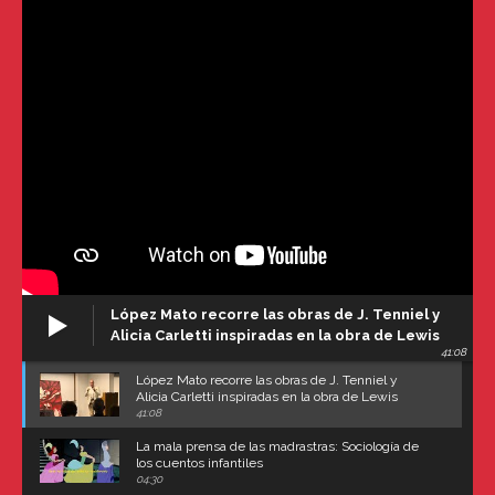
López Mato recorre las obras de J. Tenniel y
Alicia Carletti inspiradas en la obra de Lewis
41:08
Carroll
López Mato recorre las obras de J. Tenniel y
Alicia Carletti inspiradas en la obra de Lewis
Carroll
41:08
La mala prensa de las madrastras: Sociología de
los cuentos infantiles
04:30