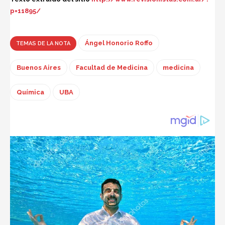
p=11895/
Ángel Honorio Roffo
TEMAS DE LA NOTA
Buenos Aires
Facultad de Medicina
medicina
Química
UBA