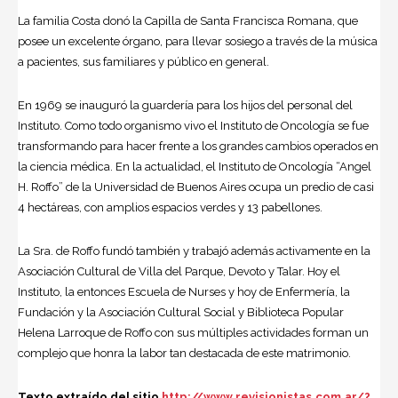
La familia Costa donó la Capilla de Santa Francisca Romana, que
posee un excelente órgano, para llevar sosiego a través de la música
a pacientes, sus familiares y público en general.
En 1969 se inauguró la guarderí­a para los hijos del personal del
Instituto. Como todo organismo vivo el Instituto de Oncologí­a se fue
transformando para hacer frente a los grandes cambios operados en
la ciencia médica. En la actualidad, el Instituto de Oncología “Angel
H. Roffo” de la Universidad de Buenos Aires ocupa un predio de casi
4 hectáreas, con amplios espacios verdes y 13 pabellones.
La Sra. de Roffo fundó también y trabajó además activamente en la
Asociación Cultural de Villa del Parque, Devoto y Talar. Hoy el
Instituto, la entonces Escuela de Nurses y hoy de Enfermería, la
Fundación y la Asociación Cultural Social y Biblioteca Popular
Helena Larroque de Roffo con sus múltiples actividades forman un
complejo que honra la labor tan destacada de este matrimonio.
Texto extraído del sitio
http://www.revisionistas.com.ar/?