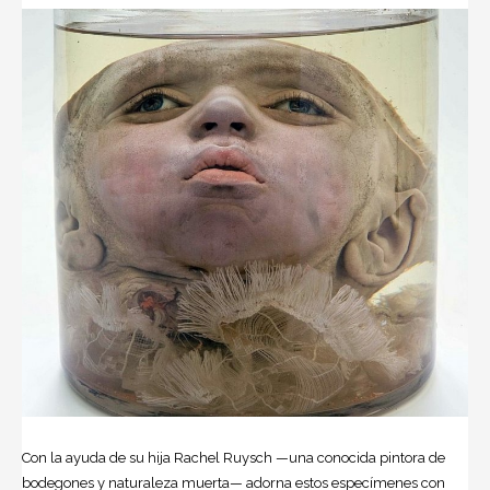
Con la ayuda de su hija
Rachel Ruysch
—una conocida pintora de
bodegones y
naturaleza
muerta— adorna estos especímenes con