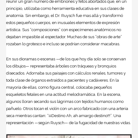
reunir un gran número de embriones y fetos abortados que, en un
principio, utilizaba como herramienta educativa en sus clases de
anatomía. Sin embargo, el Dr. Ruysch fue mas allá y transformó
estos pequeños cuerpos, en inusuales elementos de expresión
artística. Sus “composiciones” con especímenes anatómicos no
dejaban impasible al espectador. Muchas de sus “obras de arte”
rozaban lo grotesco e incluso se podrían considerar macabras.
En sus dioramas o escenas —de los que hoy día solo se conservan
los dibujos— representaba árboles con tráqueas y bronquios
disecados. Adornaba sus paisajes con cálculos renales, tumores y
toda clase de órganos extraídos a pacientes y cadáveres. En la
mayoría de ellas, como figura central, colocaba pequeños
esqueletos fetales en una actitud melodramática. En la escena,
algunos lloran secando sus lágrimas con tejidos humanos como
pañuelo. Otros tocan el violín con un arco fabricado con una arteria
seca mientras cantan: “¡¡¡Destino Ah, ah amargo destino!!!”. Una
representación —según Ruysch— de la fugacidad de nuestras vidas.