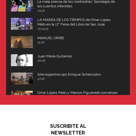
La mala prensa de las madrastras: Sociología de
los cuentos infantiles
04:30
LA MAREA DE LOS TIEMPOS de Omar López
Mato en la 17° Feria del Libro de San José
(Uruguay)
01:04:25
MANUEL ORIBE
31:28
Juan María Gutiérrez
26:08
Arte argentino por Enrique Scheinsohn
47:26
Omar López Mato y Marcos Figueredo conversan
sobre: Revolución de Lavalle y fusilamiento de
Dorrego
16:42
El historiador y editor argentino, Ricardo de Titto,
hablando de el Manco Paz (José María Paz)
48:03
SUSCRIBITE AL
"En política, la estupidez no es una desventaja"
NEWSLETTER
02:58