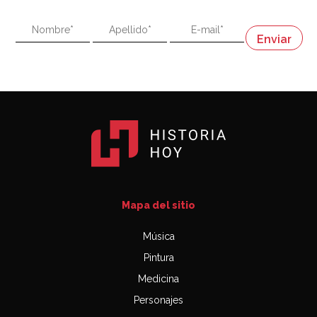
"En política, la estupidez no es una desventaja"
Napoleón
03:06
Mapa del sitio
Música
Pintura
Medicina
Personajes