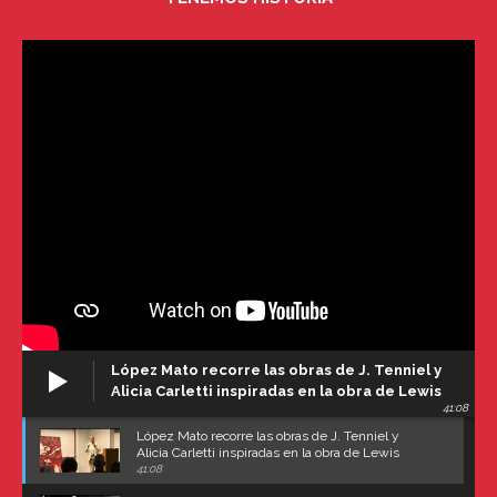
López Mato recorre las obras de J. Tenniel y
Alicia Carletti inspiradas en la obra de Lewis
41:08
Carroll
López Mato recorre las obras de J. Tenniel y
Alicia Carletti inspiradas en la obra de Lewis
Carroll
41:08