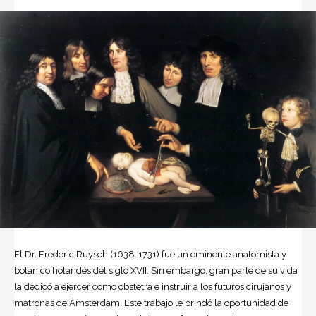
El Dr.
Frederic Ruysch
(1638-1731) fue un eminente anatomista y
botánico holandés del siglo XVII. Sin embargo, gran parte de su vida
la dedicó a ejercer como obstetra e instruir a los futuros cirujanos y
matronas de Ámsterdam. Este trabajo le brindó la oportunidad de