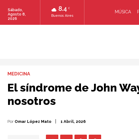
8.4
C
Sábado,
MÚSICA
Agosto 8,
Buenos Aires
2026
MEDICINA
El síndrome de John Way
nosotros
Por
Omar López Mato
1 Abril, 2026