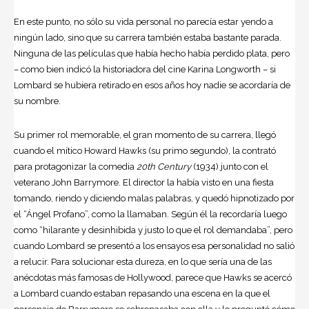
En este punto, no sólo su vida personal no parecía estar yendo a
ningún lado, sino que su carrera también estaba bastante parada.
Ninguna de las películas que había hecho había perdido plata, pero
– como bien indicó la historiadora del cine Karina Longworth – si
Lombard se hubiera retirado en esos años hoy nadie se acordaría de
su nombre.
Su primer rol memorable, el gran momento de su carrera, llegó
cuando el mítico Howard Hawks (su primo segundo), la contrató
para protagonizar la comedia
20th Century
(1934) junto con el
veterano John Barrymore. El director la había visto en una fiesta
tomando, riendo y diciendo malas palabras, y quedó hipnotizado por
el “Ángel Profano”, como la llamaban. Según él la recordaría luego
como “hilarante y desinhibida y justo lo que el rol demandaba”, pero
cuando Lombard se presentó a los ensayos esa personalidad no salió
a relucir. Para solucionar esta dureza, en lo que sería una de las
anécdotas más famosas de Hollywood, parece que Hawks se acercó
a Lombard cuando estaban repasando una escena en la que el