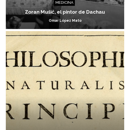
MEDICINA
Zoran Mušič, el pintor de Dachau
Omar López Mato