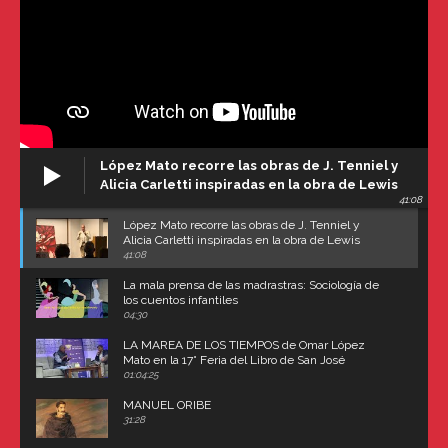
López Mato recorre las obras de J. Tenniel y
Alicia Carletti inspiradas en la obra de Lewis
41:08
Carroll
López Mato recorre las obras de J. Tenniel y
Alicia Carletti inspiradas en la obra de Lewis
Carroll
41:08
La mala prensa de las madrastras: Sociología de
los cuentos infantiles
04:30
LA MAREA DE LOS TIEMPOS de Omar López
Mato en la 17° Feria del Libro de San José
(Uruguay)
01:04:25
MANUEL ORIBE
31:28