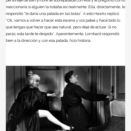
personaje de Barrymore se sobrepasaba con ella y le preguntó cómo
reaccionaría si alguien la trataba así realmente. Ella, directamente, le
respondió “le daría una patada en las bolas”. A esto Hawks replicó
“Ok, vamos a volver a hacer esta escena y vos pateá y hacé todo lo
que tengas que hacer que sea natural, pero dejá de actuar. Si no
parás, esta tarde te despido”. Aparentemente, Lombard respondió
bien a la dirección y, con esa patada, hizo historia.