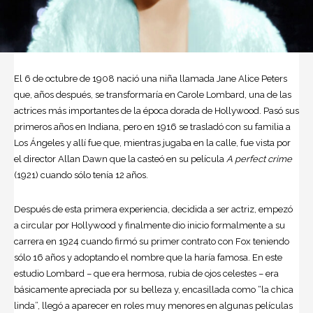
El 6 de octubre de 1908 nació una niña llamada Jane Alice Peters
que, años después, se transformaría en Carole Lombard, una de las
actrices más importantes de la época dorada de Hollywood. Pasó sus
primeros años en Indiana, pero en 1916 se trasladó con su familia a
Los Ángeles y allí fue que, mientras jugaba en la calle, fue vista por
el director Allan Dawn que la casteó en su película
A perfect crime
(1921) cuando sólo tenía 12 años.
Después de esta primera experiencia, decidida a ser actriz, empezó
a circular por Hollywood y finalmente dio inicio formalmente a su
carrera en 1924 cuando firmó su primer contrato con Fox teniendo
sólo 16 años y adoptando el nombre que la haría famosa. En este
estudio Lombard – que era hermosa, rubia de ojos celestes – era
básicamente apreciada por su belleza y, encasillada como “la chica
linda”, llegó a aparecer en roles muy menores en algunas películas